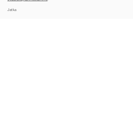
Sitemap
Jatka
Tuotemerkit
Nike
Jordan
adidas
New Balance
ASICS
PUMA
Converse
Vans
Hoka
Salomon
On
Saucony
Mizuno