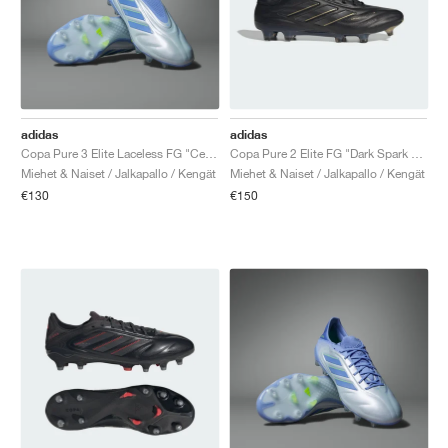
adidas
adidas
Copa Pure 3 Elite Laceless FG "Celestial Victory Pack"
Copa Pure 2 Elite FG "Dark Spark Pack"
Miehet & Naiset / Jalkapallo / Kengät
Miehet & Naiset / Jalkapallo / Kengät
€130
€150