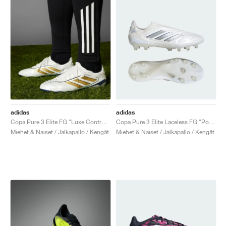
adidas
adidas
Copa Pure 3 Elite FG "Luxe Control Pack"
Copa Pure 3 Elite Laceless FG "Polar Victory Pack"
Miehet & Naiset / Jalkapallo / Kengät
Miehet & Naiset / Jalkapallo / Kengät