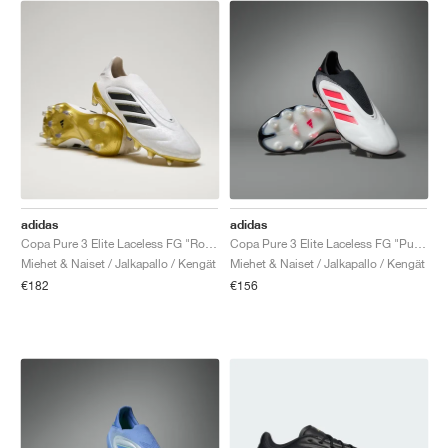
adidas
adidas
Copa Pure 3 Elite Laceless FG "Road to Glory Pack"
Copa Pure 3 Elite Laceless FG "Pure Victory Pack"
Miehet & Naiset / Jalkapallo / Kengät
Miehet & Naiset / Jalkapallo / Kengät
€182
€156