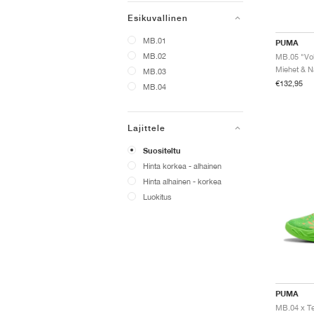
Esikuvallinen
MB.01
PUMA
MB.02
MB.05 "Vol
Miehet & Na
MB.03
€132,95
MB.04
Lajittele
Suositeltu
Hinta korkea - alhainen
Hinta alhainen - korkea
Luokitus
PUMA