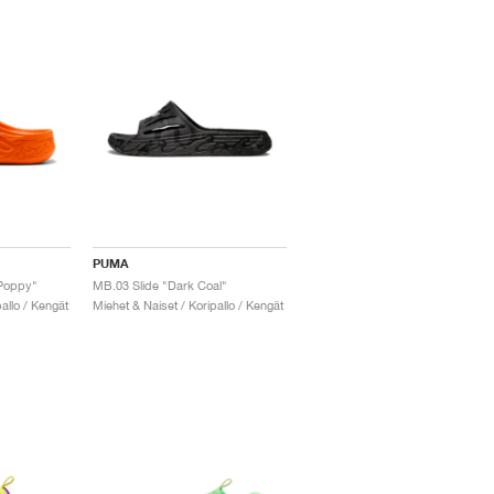
PUMA
 Poppy"
MB.03 Slide "Dark Coal"
allo / Kengät
Miehet & Naiset / Koripallo / Kengät