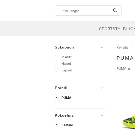
search-
btn
SPORTSTYLE
JUO
Sukupuoli
Kengät
Miehet
PUMA
Naiset
PUMA
Lapset
Brändi
PUMA
Kokoelma
LaMelo