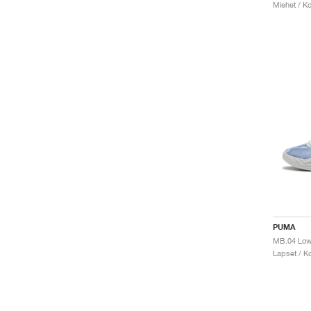
Miehet / Ko
PUMA
MB.04 Low
Lapset / Ko