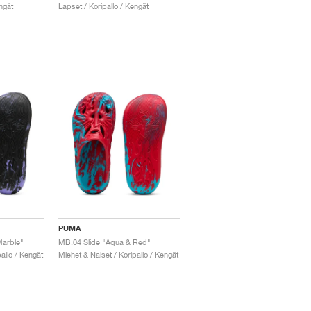
ngät
Lapset / Koripallo / Kengät
PUMA
Marble"
MB.04 Slide "Aqua & Red"
allo / Kengät
Miehet & Naiset / Koripallo / Kengät