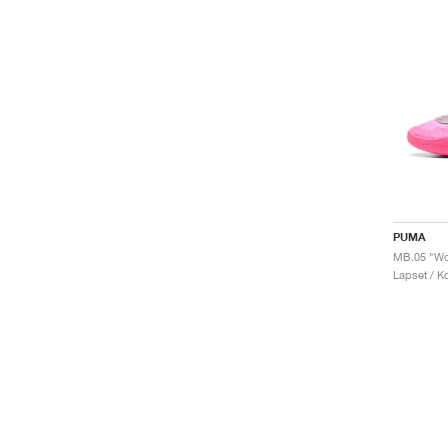
PUMA
MB.05 "Wor
Lapset / Ko