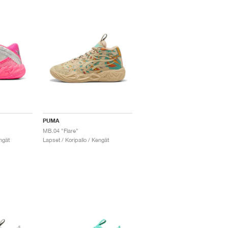
PUMA
MB.04 "Flare"
ngät
Lapset / Koripallo / Kengät