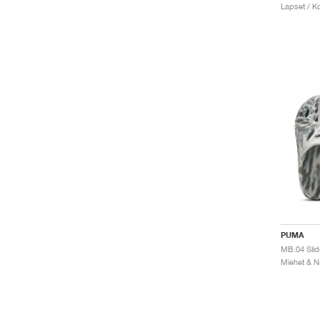
Lapset / Ko
PUMA
MB.04 Slid
Miehet & Na