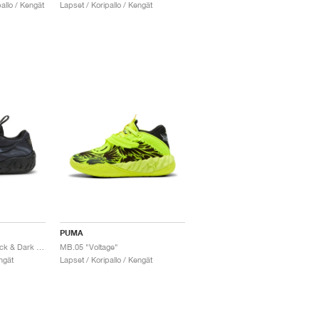
allo / Kengät
Lapset / Koripallo / Kengät
PUMA
MB.04 Low Team "Black & Dark Amethyst"
MB.05 "Voltage"
ngät
Lapset / Koripallo / Kengät