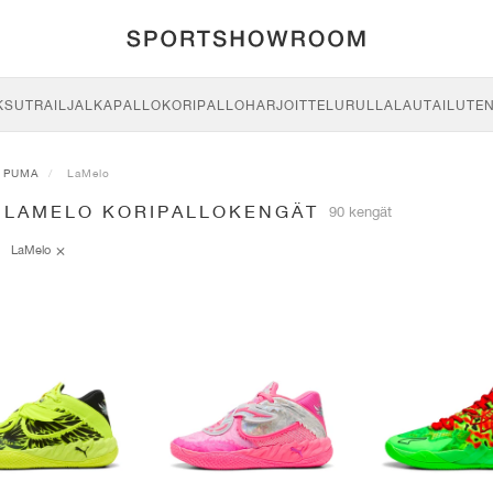
KSU
TRAIL
JALKAPALLO
KORIPALLO
HARJOITTELU
RULLALAUTAILU
TE
PUMA
LaMelo
 LAMELO KORIPALLOKENGÄT
90 kengät
LaMelo