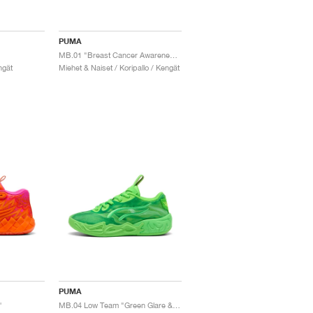
PUMA
MB.01 "Breast Cancer Awareness"
ngät
Miehet & Naiset / Koripallo / Kengät
PUMA
"
MB.04 Low Team "Green Glare & Fizzy Light"