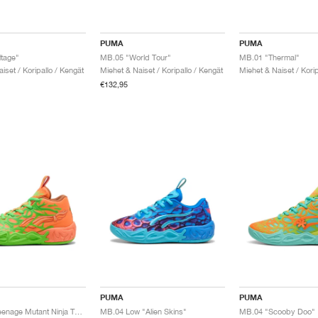
PUMA
PUMA
tage"
MB.05 "World Tour"
MB.01 "Thermal"
iset / Koripallo / Kengät
Miehet & Naiset / Koripallo / Kengät
Miehet & Naiset / Korip
€132,95
PUMA
PUMA
MB.04 x Teenage Mutant Ninja Turtles "Leonardo & Michelangelo"
MB.04 Low "Alien Skins"
MB.04 "Scooby Doo"