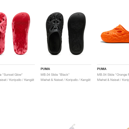
PUMA
PUMA
e "Sunset Glow"
MB.04 Slide "Black"
MB.04 Slide "Orange
iset / Koripallo / Kengät
Miehet & Naiset / Koripallo / Kengät
Miehet & Naiset / Korip