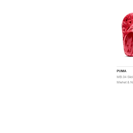
PUMA
MB.04 Slid
Miehet & Na