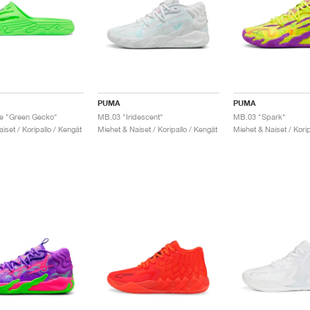
PUMA
PUMA
de "Green Gecko"
MB.03 "Iridescent"
MB.03 "Spark"
iset / Koripallo / Kengät
Miehet & Naiset / Koripallo / Kengät
Miehet & Naiset / Korip