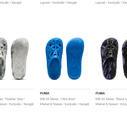
ripallo / Kengät
Lapset / Koripallo / Kengät
Lapset / Koripallo / Ke
PUMA
PUMA
es "Feather Grey"
MB.04 Slides "Ultra Blue"
MB.04 Slides "Black 
iset / Koripallo / Kengät
Miehet & Naiset / Koripallo / Kengät
Miehet & Naiset / Korip