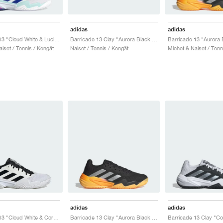
adidas
adidas
Barricade 13 "Cloud White & Lucid Blue"
Barricade 13 Clay "Aurora Black & Spark"
iset / Tennis / Kengät
Naiset / Tennis / Kengät
Miehet & Naiset / Tenn
adidas
adidas
Barricade 13 "Cloud White & Core Black"
Barricade 13 Clay "Aurora Black & Spark"