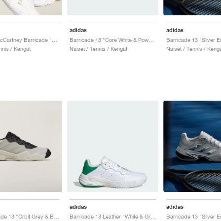
adidas
adidas
by Stella McCartney Barricade "Cloud White & Almond Milk"
Barricade 13 "Core White & Powder Plum"
Barricade 13 "Silver Ed
nnis / Kengät
Naiset / Tennis / Kengät
Naiset / Tennis / Keng
adidas
adidas
Y-3 Barricade 13 "Orbit Grey & Black"
Barricade 13 Leather "White & Green"
Barricade 13 "Silver Ed