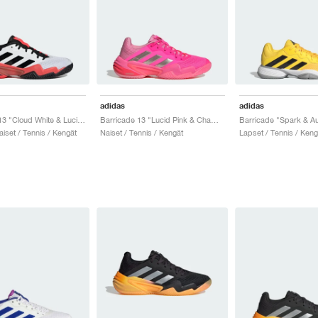
adidas
adidas
Barricade 13 "Cloud White & Lucid Red"
Barricade 13 "Lucid Pink & Champagne Met."
Barricade "Spark & Au
iset / Tennis / Kengät
Naiset / Tennis / Kengät
Lapset / Tennis / Keng