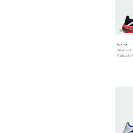
adidas
Miehet & Na