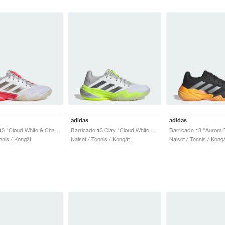
adidas
adidas
Barricade 13 "Cloud White & Champagne Met."
Barricade 13 Clay "Cloud White & Lucid Lemon"
nnis / Kengät
Naiset / Tennis / Kengät
Naiset / Tennis / Keng