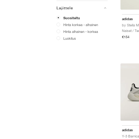
Lajittele
Suositeltu
adidas
Hinta korkea - alhainen
Naiset / Te
Hinta alhainen - korkea
€154
Luokitus
adidas