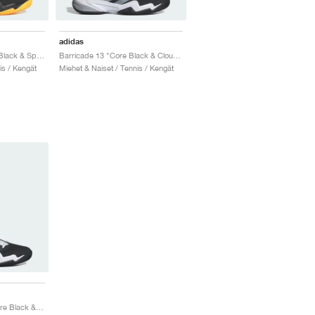
adidas
Barricade 13 "Aurora Black & Spark"
Barricade 13 "Core Black & Cloud White"
is / Kengät
Miehet & Naiset / Tennis / Kengät
Barricade 13 Clay "Core Black & Cloud White"