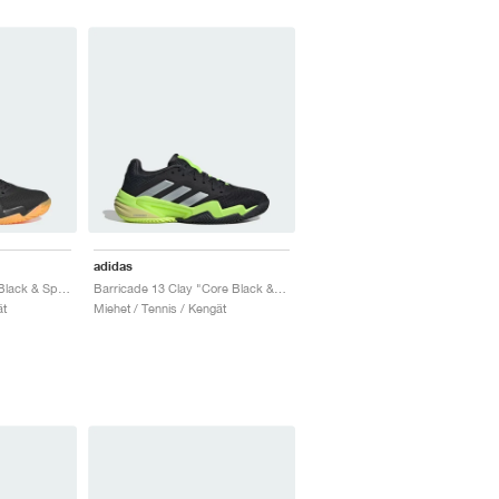
adidas
Barricade 13 "Aurora Black & Spark"
Barricade 13 Clay "Core Black & Lucid Lemon"
ät
Miehet / Tennis / Kengät