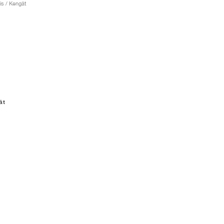
is / Kengät
ät