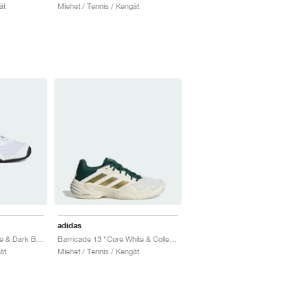
ät
Miehet / Tennis / Kengät
adidas
Barricade "Cloud White & Dark Blue"
Barricade 13 "Core White & Collegiate Green"
ät
Miehet / Tennis / Kengät