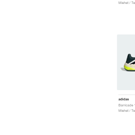
Miehet / Te
adidas
Miehet / Te