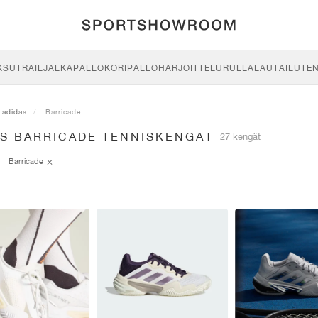
KSU
TRAIL
JALKAPALLO
KORIPALLO
HARJOITTELU
RULLALAUTAILU
TE
adidas
Barricade
AS BARRICADE TENNISKENGÄT
27 kengät
Barricade