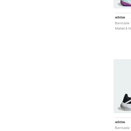
adidas
Miehet & Na
adidas