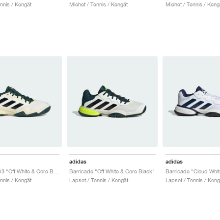
nnis / Kengät
Miehet / Tennis / Kengät
Miehet / Tennis / Keng
adidas
adidas
Barricade 13 "Off White & Core Black"
Barricade "Off White & Core Black"
nnis / Kengät
Lapset / Tennis / Kengät
Lapset / Tennis / Keng