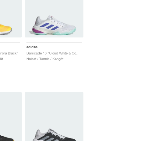
adidas
rora Black"
Barricade 13 "Cloud White & Cobalt Blue"
ät
Naiset / Tennis / Kengät