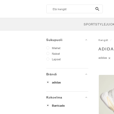
search-
btn
SPORTSTYLE
JUO
Sukupuoli
Kengät
Miehet
ADID
Naiset
adidas
Lapset
Brändi
adidas
Kokoelma
Barricade