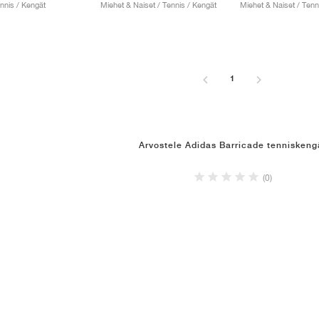
nnis / Kengät
Miehet & Naiset / Tennis / Kengät
Miehet & Naiset / Tenn
1
Arvostele Adidas Barricade tenniskeng
(0)