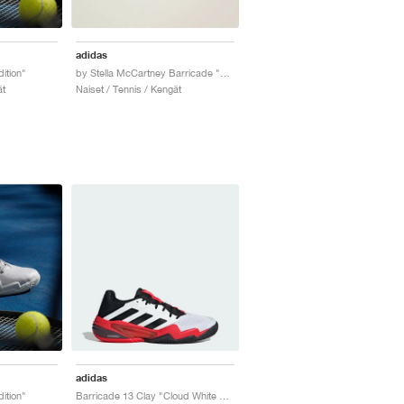
adidas
ition"
by Stella McCartney Barricade "Bahia Glow & Ice Yellow"
ät
Naiset / Tennis / Kengät
adidas
ition"
Barricade 13 Clay "Cloud White & Lucid Red"