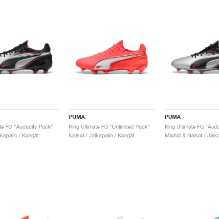
PUMA
PUMA
ate FG "Audacity Pack"
King Ultimate FG "Unlimited Pack"
King Ultimate FG "Aud
lkapallo / Kengät
Naiset / Jalkapallo / Kengät