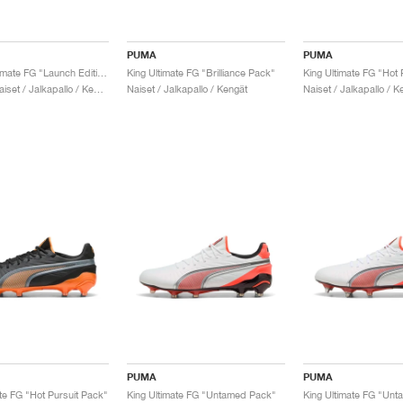
PUMA
PUMA
King 20 Ultimate FG "Launch Edition"
King Ultimate FG "Brilliance Pack"
King Ultimate FG "Hot 
Miehet & Naiset / Jalkapallo / Kengät
Naiset / Jalkapallo / Kengät
Naiset / Jalkapallo / K
PUMA
PUMA
te FG "Hot Pursuit Pack"
King Ultimate FG "Untamed Pack"
King Ultimate FG "Un