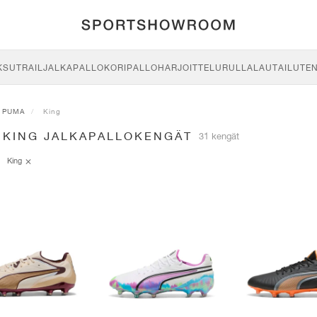
KSU
TRAIL
JALKAPALLO
KORIPALLO
HARJOITTELU
RULLALAUTAILU
TE
PUMA
King
 KING JALKAPALLOKENGÄT
31 kengät
King