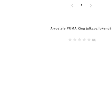
1
Arvostele PUMA King jalkapallokengä
(0)