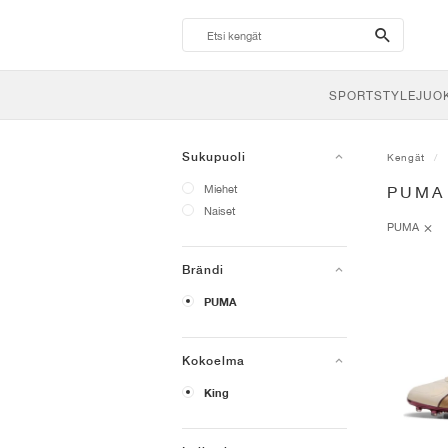
search-
btn
SPORTSTYLE
JUO
Sukupuoli
Kengät
Miehet
PUMA
Naiset
PUMA
Brändi
PUMA
Kokoelma
King