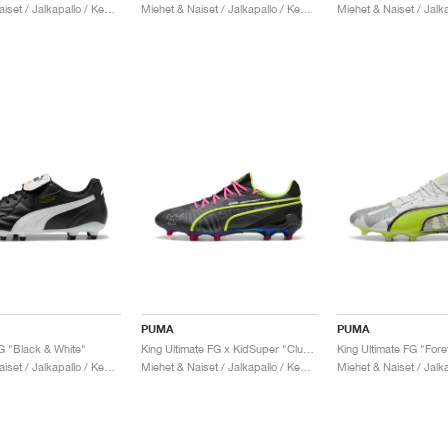
Miehet & Naiset / Jalkapallo / Kengät
Miehet & Naiset / Jalkapallo / Kengät
PUMA
PUMA
G "Black & White"
King Ultimate FG x KidSuper "Club World Cup Pack"
King Ultimate FG "For
Miehet & Naiset / Jalkapallo / Kengät
Miehet & Naiset / Jalkapallo / Kengät