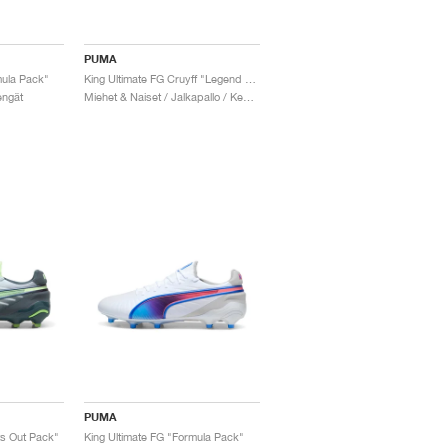
PUMA
mula Pack"
King Ultimate FG Cruyff "Legend Pack"
engät
Miehet & Naiset / Jalkapallo / Kengät
PUMA
ts Out Pack"
King Ultimate FG "Formula Pack"