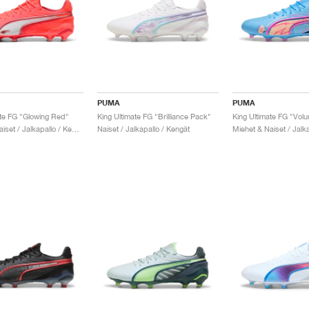
PUMA
PUMA
ate FG "Glowing Red"
King Ultimate FG "Brilliance Pack"
King Ultimate FG "Vol
Miehet & Naiset / Jalkapallo / Kengät
Naiset / Jalkapallo / Kengät