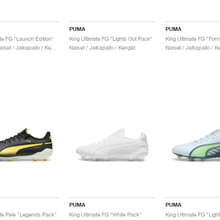
PUMA
PUMA
te FG "Launch Edition"
King Ultimate FG "Lights Out Pack"
King Ultimate FG "For
Miehet & Naiset / Jalkapallo / Kengät
Naiset / Jalkapallo / Kengät
Naiset / Jalkapallo / K
PUMA
PUMA
ate Pelé "Legends Pack"
King Ultimate FG "White Pack"
King Ultimate FG "Ligh