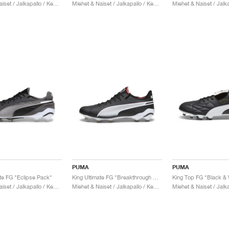
Miehet & Naiset / Jalkapallo / Kengät
Miehet & Naiset / Jalkapallo / Kengät
PUMA
PUMA
ate FG "Eclipse Pack"
King Ultimate FG "Breakthrough Pack"
King Top FG "Black & 
Miehet & Naiset / Jalkapallo / Kengät
Miehet & Naiset / Jalkapallo / Kengät