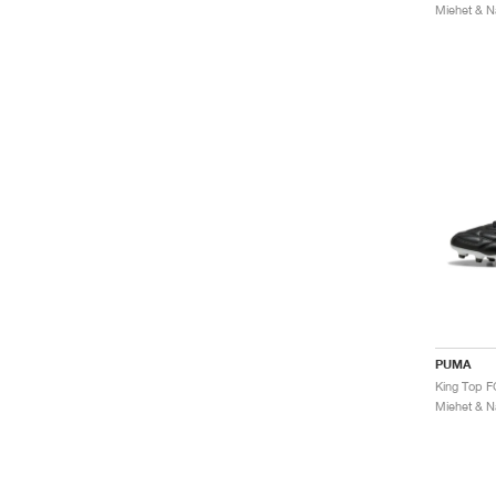
PUMA
King Top F