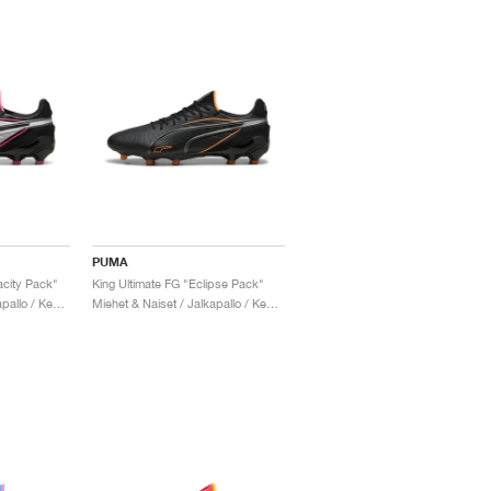
PUMA
acity Pack"
King Ultimate FG "Eclipse Pack"
Miehet & Naiset / Jalkapallo / Kengät
Miehet & Naiset / Jalkapallo / Kengät