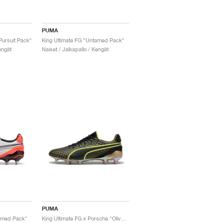
PUMA
Pursuit Pack"
King Ultimate FG "Untamed Pack"
engät
Naiset / Jalkapallo / Kengät
PUMA
tamed Pack"
King Ultimate FG x Porsche "Olive Drab"