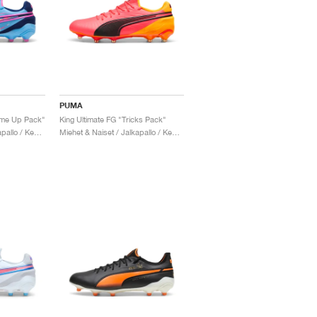
PUMA
ume Up Pack"
King Ultimate FG "Tricks Pack"
Miehet & Naiset / Jalkapallo / Kengät
Miehet & Naiset / Jalkapallo / Kengät