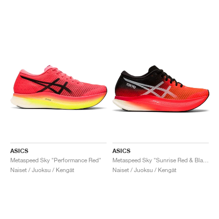
ASICS
ASICS
Metaspeed Sky "Performance Red"
Metaspeed Sky "Sunrise Red & Black"
Naiset / Juoksu / Kengät
Naiset / Juoksu / Kengät