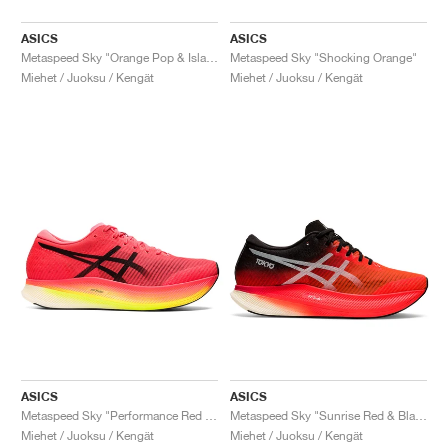
ASICS
ASICS
Metaspeed Sky "Orange Pop & Island Blue"
Metaspeed Sky "Shocking Orange"
Miehet / Juoksu / Kengät
Miehet / Juoksu / Kengät
ASICS
ASICS
Metaspeed Sky "Performance Red & Black"
Metaspeed Sky "Sunrise Red & Black"
Miehet / Juoksu / Kengät
Miehet / Juoksu / Kengät