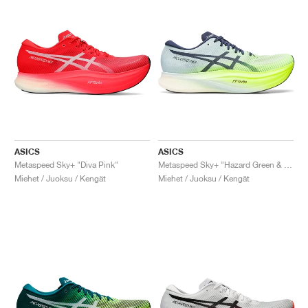
ASICS
ASICS
Metaspeed Sky+ "Diva Pink"
Metaspeed Sky+ "Hazard Green & Sky"
Miehet / Juoksu / Kengät
Miehet / Juoksu / Kengät