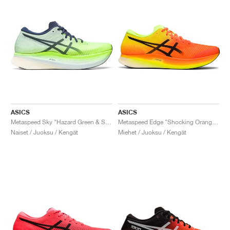
ASICS
ASICS
Metaspeed Sky "Hazard Green & Sky"
Metaspeed Edge "Shocking Orange & Black"
Naiset / Juoksu / Kengät
Miehet / Juoksu / Kengät