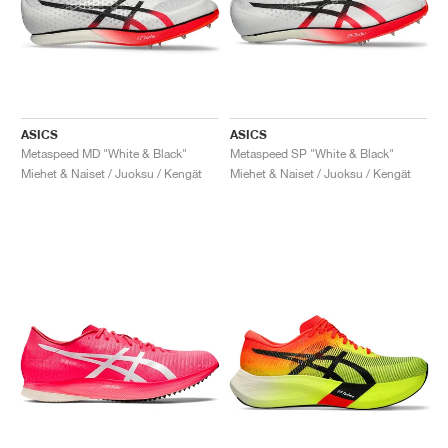
ASICS
ASICS
Metaspeed MD "White & Black"
Metaspeed SP "White & Black"
Miehet & Naiset / Juoksu / Kengät
Miehet & Naiset / Juoksu / Kengät