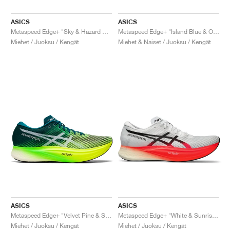
ASICS
ASICS
Metaspeed Edge+ "Sky & Hazard Green"
Metaspeed Edge+ "Island Blue & Orange Pop"
Miehet / Juoksu / Kengät
Miehet & Naiset / Juoksu / Kengät
ASICS
ASICS
Metaspeed Edge+ "Velvet Pine & Safety Yellow"
Metaspeed Edge+ "White & Sunrise Red"
Miehet / Juoksu / Kengät
Miehet / Juoksu / Kengät