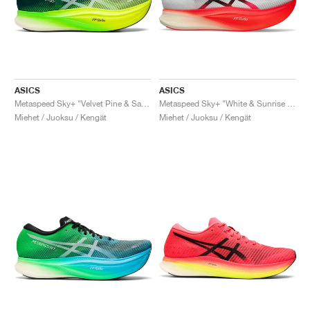
ASICS
ASICS
Metaspeed Sky+ "Velvet Pine & Safety Yellow"
Metaspeed Sky+ "White & Sunrise Red"
Miehet / Juoksu / Kengät
Miehet / Juoksu / Kengät