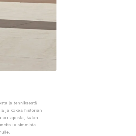
ta ja tenniksestä
la ja kokea historian
eri lajeista, kuten
stuneita uusimmista
nulle.