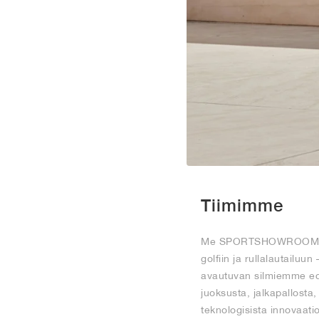
Tiimimme
Me SPORTSHOWROOMissa o
golfiin ja rullalautailuu
avautuvan silmiemme edes
juoksusta, jalkapallosta,
teknologisista innovaatio