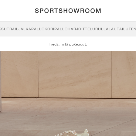
KSU
TRAIL
JALKAPALLO
KORIPALLO
HARJOITTELU
RULLALAUTAILU
TE
Tiedä, mitä pukeudut.