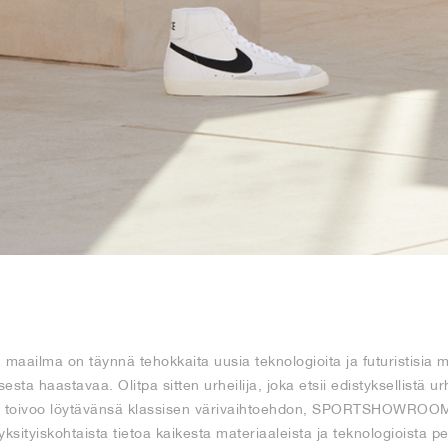
 maailma on täynnä tehokkaita uusia teknologioita ja futuristisia m
sta haastavaa. Olitpa sitten urheilija, joka etsii edistyksellistä urh
a toivoo löytävänsä klassisen värivaihtoehdon, SPORTSHOWROOMin 
 yksityiskohtaista tietoa kaikesta materiaaleista ja teknologioista per