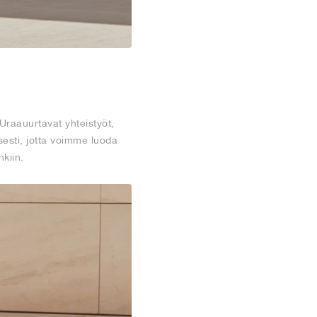
. Uraauurtavat yhteistyöt,
lisesti, jotta voimme luoda
nkiin.