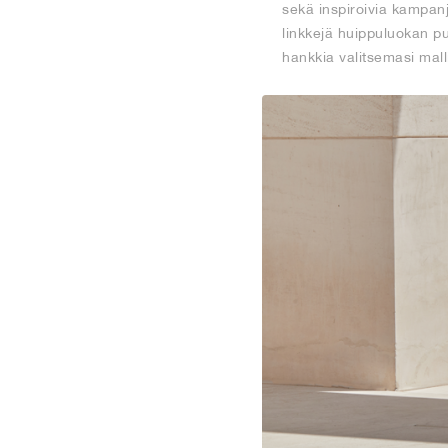
sekä inspiroivia kampanj
linkkejä huippuluokan put
hankkia valitsemasi mal