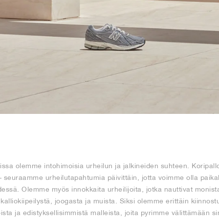
lemme intohimoisia urheilun ja jalkineiden suhteen. Koripallos
n – seuraamme urheilutapahtumia päivittäin, jotta voimme olla paikal
sä. Olemme myös innokkaita urheilijoita, jotka nauttivat monista 
 kalliokiipeilystä, joogasta ja muista. Siksi olemme erittäin kiinno
ista ja edistyksellisimmistä malleista, joita pyrimme välittämään si