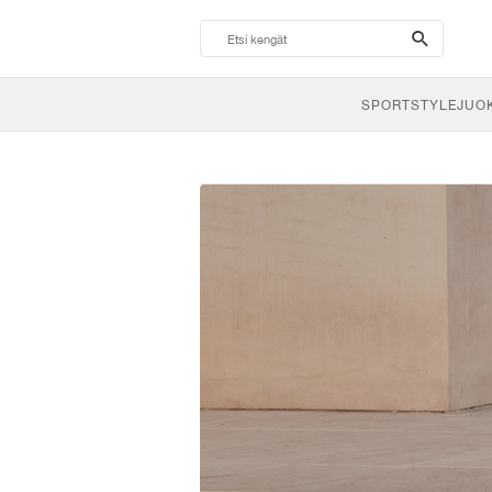
search-
btn
SPORTSTYLE
JUO