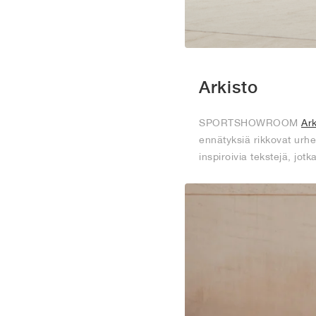
Arkisto
SPORTSHOWROOM
Ark
ennätyksiä rikkovat urheil
inspiroivia tekstejä, jot