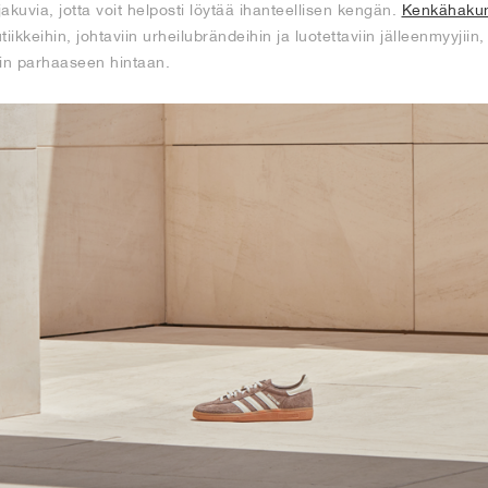
akuvia, jotta voit helposti löytää ihanteellisen kengän.
Kenkähak
iikkeihin, johtaviin urheilubrändeihin ja luotettaviin jälleenmyyjiin, 
lin parhaaseen hintaan.