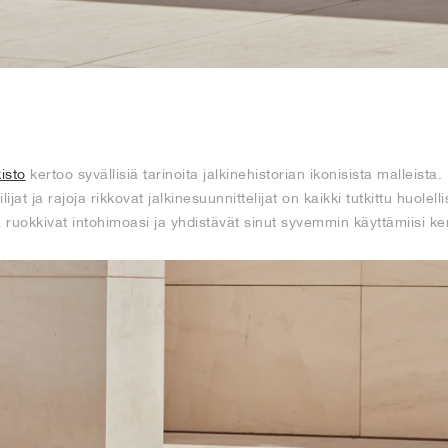
isto
kertoo syvällisiä tarinoita jalkinehistorian ikonisista malleista
ijat ja rajoja rikkovat jalkinesuunnittelijat on kaikki tutkittu huolel
ka ruokkivat intohimoasi ja yhdistävät sinut syvemmin käyttämiisi ke