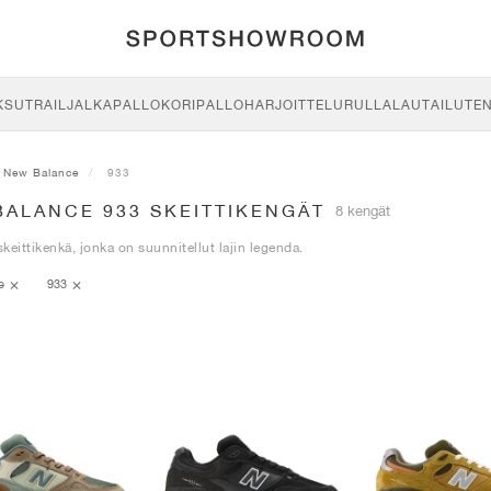
KSU
TRAIL
JALKAPALLO
KORIPALLO
HARJOITTELU
RULLALAUTAILU
TE
New Balance
933
BALANCE 933 SKEITTIKENGÄT
8 kengät
keittikenkä, jonka on suunnitellut lajin legenda.
ce
933