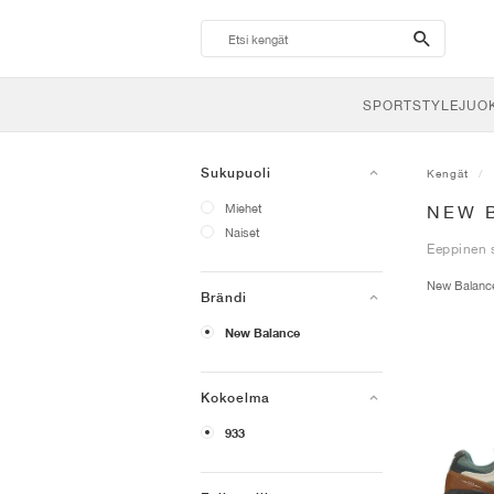
search-
btn
SPORTSTYLE
JUO
Sukupuoli
Kengät
Miehet
NEW 
Naiset
Eeppinen s
New Balan
Brändi
New Balance
Kokoelma
933