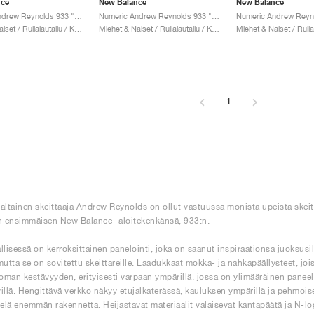
nce
New Balance
New Balance
Numeric Andrew Reynolds 933 "Olive"
Numeric Andrew Reynolds 933 "Dark Grey & White"
Miehet & Naiset / Rullalautailu / Kengät
Miehet & Naiset / Rullalautailu / Kengät
1
altainen skeittaaja Andrew Reynolds on ollut vastuussa monista upeista skeit
n ensimmäisen New Balance -aloitekenkänsä, 933:n.
llisessä on kerroksittainen panelointi, joka on saanut inspiraationsa juoksusi
mutta se on sovitettu skeittareille. Laadukkaat mokka- ja nahkapäällysteet, joi
man kestävyyden, erityisesti varpaan ympärillä, jossa on ylimääräinen paneeli, 
illä. Hengittävä verkko näkyy etujalkaterässä, kauluksen ympärillä ja pehmoisen
ielä enemmän rakennetta. Heijastavat materiaalit valaisevat kantapäätä ja N-lo