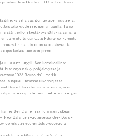
a ja vakauttava Controlled Reaction Device -
aksitiheyksisellä vaahtomuovipehmusteella.
vuttaisvakavuuden reunan ympärillä. Tämä
sisään, jolloin kestävyys säilyy ja samalla
ja on valmistettu vankasta Ndurance-kumista
tarjoavat klassista pitoa ja joustavuutta.
istelijaa laskeutuessaan primo.
 rullalautailutyyli. Sen kerroksellinen
 NB#-brändäys näkyy pohjalevyssä ja
herättävä "933 Reynolds" -merkki.
ässä ja läpikuultavassa ulkopohjassa
vat Reynoldsin elämästä ja urasta, aina
äpohjan alle raapustettuun luetteloon kengän
a hän esitteli Camelin ja Tummanruskean
estyi New Balancen vuotuisessa Grey Days -
ertoo siluetin suunnitteluprosessista.
ynoldsille ja hänen syvällekäyvälle