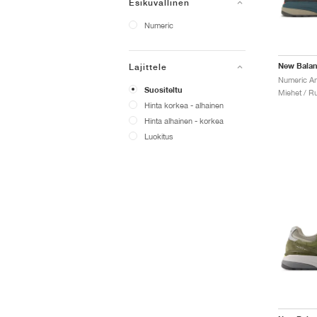
Esikuvallinen
Numeric
New Bala
Lajittele
Suositeltu
Miehet / Ru
Hinta korkea - alhainen
Hinta alhainen - korkea
Luokitus