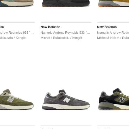
nce
New Balance
New Balance
Numeric Andrew Reynolds 933 "Mushroom & New Spruce"
Numeric Andrew Reynolds 933 "Black Gum"
llalautailu / Kengät
Miehet / Rullalautailu / Kengät