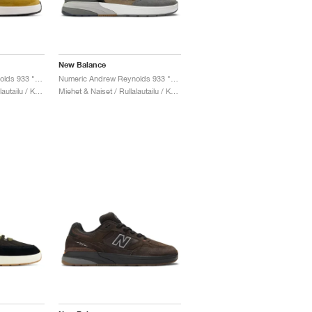
New Balance
Numeric Andrew Reynolds 933 "Camel & Dark Brown"
Numeric Andrew Reynolds 933 "Castlerock & Vintage Indigo"
Miehet & Naiset / Rullalautailu / Kengät
Miehet & Naiset / Rullalautailu / Kengät