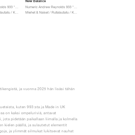
New Balance
Numeric Andrew Reynolds 933 "Black & Dark Olivine"
Numeric Andrew Reynolds 933 "Brown & Black"
Miehet & Naiset / Rullalautailu / Kengät
Miehet & Naiset / Rullalautailu / Kengät
tikengistä, ja vuonna 2025 hän lisäsi tähän
lueteista, kuten 993:sta ja Made in UK
ssa on kaksi ompeluriviä, antavat
jota pidetään paikallaan liimalla ja kolmella
 kielen päällä, ja sulautetut elementit
goja, ja ylimmät silmukat lukitsevat nauhat