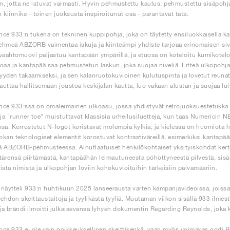
en, jotta ne istuvat varmasti. Hyvin pehmustettu kaulus, pehmustettu sisäpohj
 kiinnike - toinen juoksusta inspiroitunut osa - parantavat tätä.
ce 933:n tukena on tekninen kuppipohja, joka on täytetty ensiluokkaisella k
pehmeä ABZORB vaimentaa iskuja ja kiinteämpi yhdiste tarjoaa erinomaisen si
vaahtomuovi paljastuu kantapään ympärillä, ja etuosa on koteloitu kumikotelon 
oaa ja kantapää saa pehmustetun laskun, joka suojaa niveliä. Litteä ulkopoh
syyden takaamiseksi, ja sen kalanruotokuvioinen kulutuspinta ja lovetut reunat 
 auttaa hallitsemaan joustoa keskijalan kautta, luo vakaan alustan ja suojaa lu
ce 933:ssa on omaleimainen ulkoasu, jossa yhdistyvät retrojuoksuestetiikka ja
 ja "runner toe" muistuttavat klassisia urheilusiluetteja, kun taas Numericin
sä. Kerrostetut N-logot koristavat molempia kylkiä, ja kielessä on huomiota 
kan teknologiset elementit korostuvat kontrastiväreillä, esimerkiksi kantapä
 ABZORB-pehmusteessa. Ainutlaatuiset henkilökohtaiset yksityiskohdat kerto
tärensä piirtämästä, kantapäähän leimautuneesta pöhöttyneestä pilvestä, sis
ista nimistä ja ulkopohjan loviin kohokuvioituihin tärkeisiin päivämääriin.
näytteli 933:n huhtikuun 2025 lanseerausta varten kampanjavideoissa, joiss
oehdon skeittaustaitoja ja tyylikästä tyyliä. Muutaman viikon sisällä 933 ilm
 ja brändi ilmoitti julkaisevansa lyhyen dokumentin Regarding Reynolds, joka k
ce 933 ei ole vain poikkeuksellinen skeittikenkä, vaan myös voimakas oodi Re