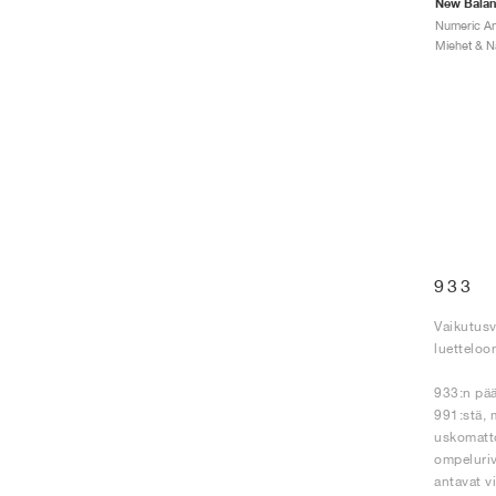
New Bala
933
Vaikutusv
luetteloo
933:n pää
991:stä, 
uskomatto
ompeluriv
antavat v