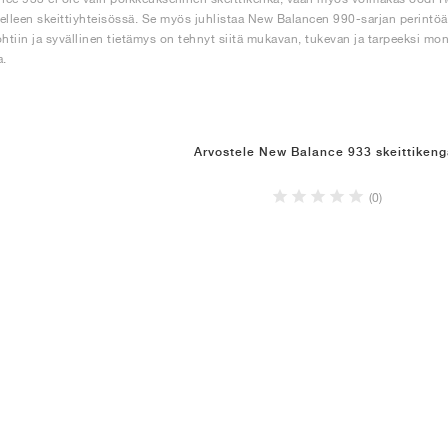
elleen skeittiyhteisössä. Se myös juhlistaa New Balancen 990-sarjan perint
ohtiin ja syvällinen tietämys on tehnyt siitä mukavan, tukevan ja tarpeeksi m
a.
Arvostele New Balance 933 skeittikeng
(0)