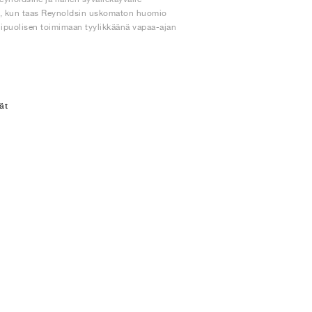
öä, kun taas Reynoldsin uskomaton huomio
onipuolisen toimimaan tyylikkäänä vapaa-ajan
ät