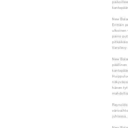
paikoille
kantapään
New Balan
Erittäin 
ulkoinen 
paino put
pitkäikäi
Varsilevy
New Balan
päällinen
kantapääs
Huippuluo
näkyvässä
hänen tyt
mahdollis
Reynolds 
värivaiht
juhlassa,
New Balan