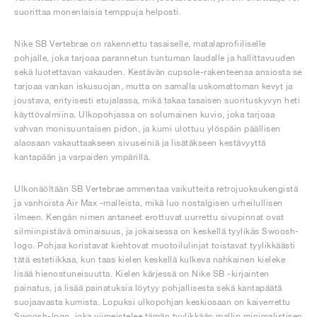
suorittaa monenlaisia temppuja helposti.
Nike SB Vertebrae on rakennettu tasaiselle, matalaprofiiliselle
pohjalle, joka tarjoaa parannetun tuntuman laudalle ja hallittavuuden
sekä luotettavan vakauden. Kestävän cupsole-rakenteensa ansiosta se
tarjoaa vankan iskusuojan, mutta on samalla uskomattoman kevyt ja
joustava, erityisesti etujalassa, mikä takaa tasaisen suorituskyvyn heti
käyttövalmiina. Ulkopohjassa on solumainen kuvio, joka tarjoaa
vahvan monisuuntaisen pidon, ja kumi ulottuu ylöspäin päällisen
alaosaan vakauttaakseen sivuseiniä ja lisätäkseen kestävyyttä
kantapään ja varpaiden ympärillä.
Ulkonäöltään SB Vertebrae ammentaa vaikutteita retrojuoksukengistä
ja vanhoista Air Max -malleista, mikä luo nostalgisen urheilullisen
ilmeen. Kengän nimen antaneet erottuvat uurrettu sivupinnat ovat
silmiinpistävä ominaisuus, ja jokaisessa on keskellä tyylikäs Swoosh-
logo. Pohjaa koristavat kiehtovat muotoilulinjat toistavat tyylikkäästi
tätä estetiikkaa, kun taas kielen keskellä kulkeva nahkainen kieleke
lisää hienostuneisuutta. Kielen kärjessä on Nike SB -kirjainten
painatus, ja lisää painatuksia löytyy pohjallisesta sekä kantapäätä
suojaavasta kumista. Lopuksi ulkopohjan keskiosaan on kaiverrettu
Swoosh-logo, joka viimeistelee tämän tyylikkään mallin minimalistisen