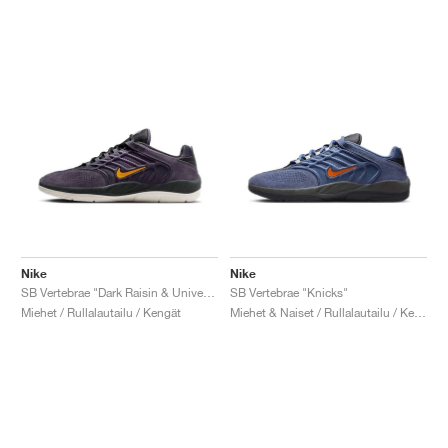
Nike
Nike
SB Vertebrae "Dark Raisin & University Gold"
SB Vertebrae "Knicks"
Miehet / Rullalautailu / Kengät
Miehet & Naiset / Rullalautailu / Kengät