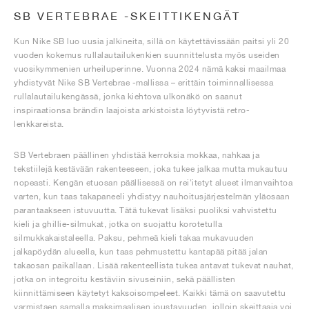
SB VERTEBRAE -SKEITTIKENGÄT
Kun Nike SB luo uusia jalkineita, sillä on käytettävissään paitsi yli 20
vuoden kokemus rullalautailukenkien suunnittelusta myös useiden
vuosikymmenien urheiluperinne. Vuonna 2024 nämä kaksi maailmaa
yhdistyvät Nike SB Vertebrae -mallissa – erittäin toiminnallisessa
rullalautailukengässä, jonka kiehtova ulkonäkö on saanut
inspiraationsa brändin laajoista arkistoista löytyvistä retro-
lenkkareista.
SB Vertebraen päällinen yhdistää kerroksia mokkaa, nahkaa ja
tekstiilejä kestävään rakenteeseen, joka tukee jalkaa mutta mukautuu
nopeasti. Kengän etuosan päällisessä on rei'itetyt alueet ilmanvaihtoa
varten, kun taas takapaneeli yhdistyy nauhoitusjärjestelmän yläosaan
parantaakseen istuvuutta. Tätä tukevat lisäksi puoliksi vahvistettu
kieli ja ghillie-silmukat, jotka on suojattu korotetulla
silmukkakaistaleella. Paksu, pehmeä kieli takaa mukavuuden
jalkapöydän alueella, kun taas pehmustettu kantapää pitää jalan
takaosan paikallaan. Lisää rakenteellista tukea antavat tukevat nauhat,
jotka on integroitu kestäviin sivuseiniin, sekä päällisten
kiinnittämiseen käytetyt kaksoisompeleet. Kaikki tämä on saavutettu
varmistaen samalla maksimaalisen joustavuuden, jolloin skeittaaja voi