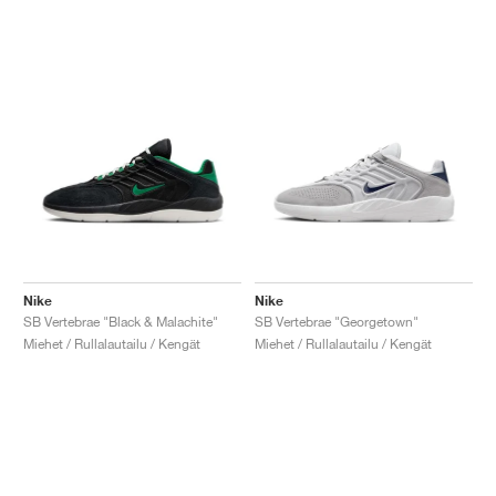
Nike
Nike
SB Vertebrae "Black & Malachite"
SB Vertebrae "Georgetown"
Miehet / Rullalautailu / Kengät
Miehet / Rullalautailu / Kengät