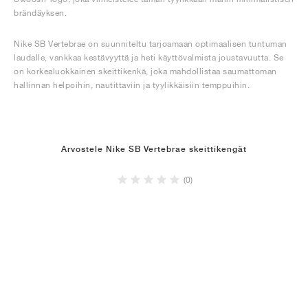
brändäyksen.
Nike SB Vertebrae on suunniteltu tarjoamaan optimaalisen tuntuman
laudalle, vankkaa kestävyyttä ja heti käyttövalmista joustavuutta. Se
on korkealuokkainen skeittikenkä, joka mahdollistaa saumattoman
hallinnan helpoihin, nautittaviin ja tyylikkäisiin temppuihin.
Arvostele Nike SB Vertebrae skeittikengät
(0)