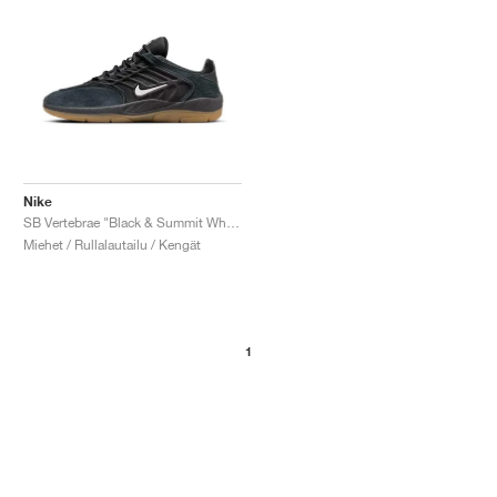
Nike
SB Vertebrae "Black & Summit White"
Miehet / Rullalautailu / Kengät
1