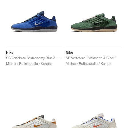
Nike
Nike
SB Vertebrae "Astronomy Blue & Obsidian"
SB Vertebrae "Malachite & Black"
Miehet / Rullalautailu / Kengät
Miehet / Rullalautailu / Kengät