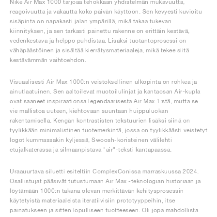
Nike Air Max 1000 tarjoaa tehokkaan yhdistelmän mukavuutta,
reagoivuutta ja vakautta koko päivän käyttöön. Sen kevyesti kuvioitu
sisäpinta on napakasti jalan ympärillä, mikä takaa tukevan
kiinnityksen, ja sen tarkasti painettu rakenne on erittäin kestävä,
vedenkestävä ja helppo puhdistaa. Lisäksi tuotantoprosessi on
vähäpäästöinen ja sisältää kierrätysmateriaaleja, mikä tekee siitä
kestävämmän vaihtoehdon.
Visuaalisesti Air Max 1000:n veistoksellinen ulkopinta on rohkea ja
ainutlaatuinen. Sen aaltoilevat muotoilulinjat ja kantaosan Air-kupla
ovat saaneet inspiraationsa legendaarisesta Air Max 1:stä, mutta se
vie mallistoa uuteen, kiehtovaan suuntaan huippuluokan
rakentamisella. Kengän kontrastisten tekstuurien lisäksi siinä on
tyylikkään minimalistinen tuotemerkintä, jossa on tyylikkäästi veistetyt
logot kummassakin kyljessä, Swoosh-koristeinen välilehti
etujalkaterässä ja silmäänpistävä "air"-teksti kantapäässä.
Uraauurtava siluetti esiteltiin ComplexConissa marraskuussa 2024.
Osallistujat pääsivät tutustumaan Air Max -teknologian historiaan ja
löytämään 1000:n takana olevan merkittävän kehitysprosessin
käytetyistä materiaaleista iteratiivisiin prototyyppeihin, itse
painatukseen ja sitten lopulliseen tuotteeseen. Oli jopa mahdollista