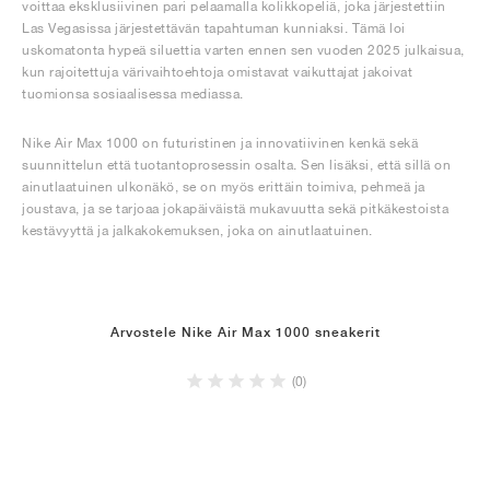
voittaa eksklusiivinen pari pelaamalla kolikkopeliä, joka järjestettiin
Las Vegasissa järjestettävän tapahtuman kunniaksi. Tämä loi
uskomatonta hypeä siluettia varten ennen sen vuoden 2025 julkaisua,
kun rajoitettuja värivaihtoehtoja omistavat vaikuttajat jakoivat
tuomionsa sosiaalisessa mediassa.
Nike Air Max 1000 on futuristinen ja innovatiivinen kenkä sekä
suunnittelun että tuotantoprosessin osalta. Sen lisäksi, että sillä on
ainutlaatuinen ulkonäkö, se on myös erittäin toimiva, pehmeä ja
joustava, ja se tarjoaa jokapäiväistä mukavuutta sekä pitkäkestoista
kestävyyttä ja jalkakokemuksen, joka on ainutlaatuinen.
Arvostele Nike Air Max 1000 sneakerit
(0)