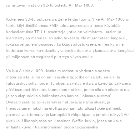
FIELD GENERAL
CRAZE
ADIRACER
MULE
471
GEL-CUMULUS 16
G.T. CUT
FORCE 58
TEKKIRA CUP
508
JORDAN
jännittävimmistä on 3D-tulostettu Air Max 1000.
KILLSHOT 2
MOTO 2K
ITALIA
LEGACY 312
ALLERDALE
G.T. FUTURE
PS8
ALOHA SUPER
600
Kokeneen 3D-tulostusyritys Zellerfeldin luoma Nike Air Max 1000 on
luotu käyttämällä omaa FMD-tulostusprosessia, jossa käytetään
korkealaatuisia TPU-filamentteja, jotka on valmistettu uusien ja
TOTAL 90
PHENOMENA
FORUM
JUMPMAN JACK
2000
VERTEBRAE
808
kierrätettyjen materiaalien sekoituksesta. Ne muunnetaan langaksi,
joka soveltuu erinomaisesti tarkkuustulostukseen, ennen kuin ne
kudotaan kerros kerrokselta yksityiskohtaiseksi yksiosaiseksi kengäksi
AVA ROVER
1000
HAMBURG
204L
AIR MAX 95
933
yli miljoonan strategisesti piirretyn viivan avulla.
MIND
860V2
Vaikka Air Max 1000 -kenkä muodostuu yhdestä ainoasta
materiaalista, siinä on erillisiä alueita, jotka on rajattu erilaisilla
tulostuskuvioilla, joiden tuloksena syntyy erilaisia kuvioita. Jalkaterän
AIR RIFT
päällisen peittää ruudukkomainen ristikko, jonka alla on sileämpi osa
ja sen alapuolella silmiinpistävän karkea "lokasuojakerros".
Dynaamisesti aaltoilevat väliseinät jakavat nämä alueet, ja
hienovarainen jakolinja erottaa pohjan. Etujalkaa tukee pehmeä,
pehmeä vaahtomuovi ja kantapäätä välipohjaan sijoitettu näkyvä Air-
yksikkö. Ulkopohjassa on klassinen Waffle-kuvio, jossa on kaksi
erilaista kuviointia erinomaisen pidon takaamiseksi.