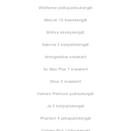
Wildhorse polkujuoksukengät
Metcon 10 treenikengät
Motiva kävelykengät
Sabrina 3 koripallokengät
Astrograbber sneakerit
Air Max Plus 7 sneakerit
Shox Z sneakerit
Vomero Premium juoksukengät
Ja 3 koripallokengät
Phantom 6 jalkapallokengät
Vomero Plus juoksukengät