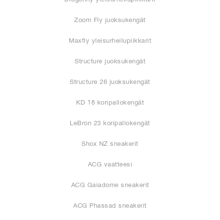
Zoom Fly juoksukengät
Maxfly yleisurheilupiikkarit
Structure juoksukengät
Structure 26 juoksukengät
KD 18 koripallokengät
LeBron 23 koripallokengät
Shox NZ sneakerit
ACG vaatteesi
ACG Gaiadome sneakerit
ACG Phassad sneakerit