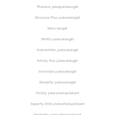
Phantom jalkapallokengät
Structure Plus juoksukengät
Mind kengät
Winflo juoksukengät
Downshifter juoksukengät
Infinity Run juoksukengät
Invincible juoksukengät
Streakfly juoksukengät
Victory yleisurheilupiikkarit
Superfly Elite yleisurheilupiikkarit
Dragonfly yleisurheilupiikkarit