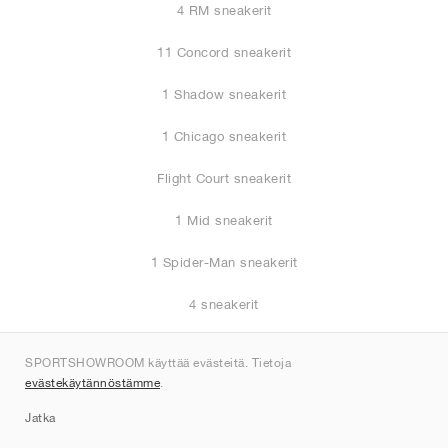
4 RM sneakerit
11 Concord sneakerit
1 Shadow sneakerit
1 Chicago sneakerit
Flight Court sneakerit
1 Mid sneakerit
1 Spider-Man sneakerit
4 sneakerit
1 High sneakerit
SPORTSHOWROOM käyttää evästeitä. Tietoja
evästekäytännöstämme
.
6 sneakerit
Jatka
1 Black Toe sneakerit