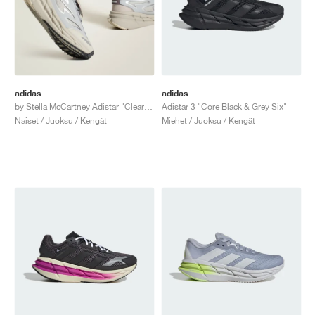
adidas
adidas
by Stella McCartney Adistar "Clear Onix & Willow Grey"
Adistar 3 "Core Black & Grey Six"
Naiset / Juoksu / Kengät
Miehet / Juoksu / Kengät