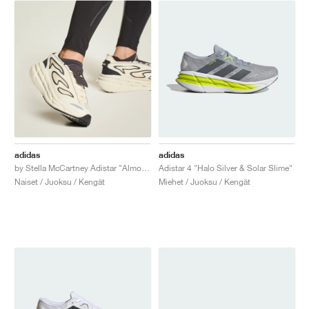
adidas
adidas
by Stella McCartney Adistar "Almond Milk & Utility Black"
Adistar 4 "Halo Silver & Solar Slime"
Naiset / Juoksu / Kengät
Miehet / Juoksu / Kengät