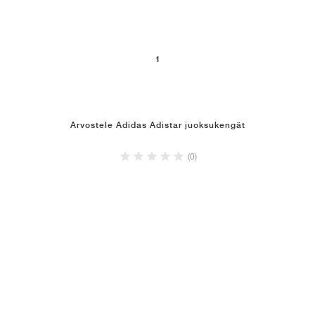
1
Arvostele Adidas Adistar juoksukengät
(0)