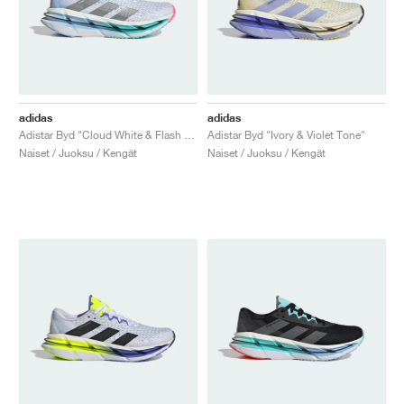
adidas
adidas
Adistar Byd "Cloud White & Flash Aqua"
Adistar Byd "Ivory & Violet Tone"
Naiset / Juoksu / Kengät
Naiset / Juoksu / Kengät