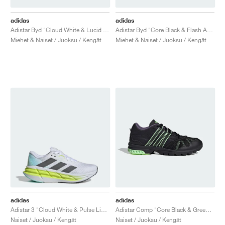
adidas
adidas
Adistar Byd "Cloud White & Lucid Lemon"
Adistar Byd "Core Black & Flash Aqua"
Miehet & Naiset / Juoksu / Kengät
Miehet & Naiset / Juoksu / Kengät
adidas
adidas
Adistar 3 "Cloud White & Pulse Lime"
Adistar Comp "Core Black & Green Spark"
Naiset / Juoksu / Kengät
Naiset / Juoksu / Kengät