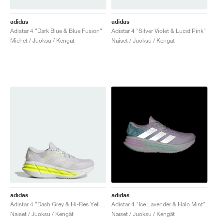
adidas
adidas
Adistar 4 "Dark Blue & Blue Fusion"
Adistar 4 "Silver Violet & Lucid Pink"
Miehet / Juoksu / Kengät
Naiset / Juoksu / Kengät
adidas
adidas
Adistar 4 "Dash Grey & Hi-Res Yellow"
Adistar 4 "Ice Lavender & Halo Mint"
Naiset / Juoksu / Kengät
Naiset / Juoksu / Kengät