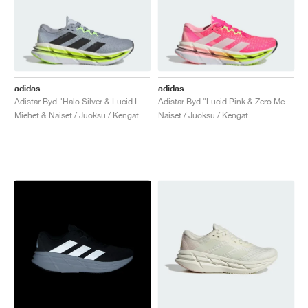
adidas
adidas
Adistar Byd "Halo Silver & Lucid Lemon"
Adistar Byd "Lucid Pink & Zero Metalic"
Miehet & Naiset / Juoksu / Kengät
Naiset / Juoksu / Kengät