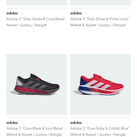
adidas
adidas
Adistar 3 "Grey Strata & Core Black"
Adistar 3 "Halo Silver & Pulse Lime"
Naiset / Juoksu / Kengät
Miehet & Naiset / Juoksu / Kengät
adidas
adidas
Adistar 3 "Core Black & Iron Metallic"
Adistar 3 "Pure Ruby & Cobalt Blue"
Miehet & Naiset / Juoksu / Kengät
Miehet & Naiset / Juoksu / Kengät