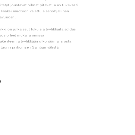
itetyt joustavat hihnat pitävät jalan tukevasti
 lisäksi muotoon valettu sisäpohjallinen
kavuuden.
i on julkaissut lukuisia tyylikkäitä adidas
myös olleet mukana omissa
 rakenteen ja tyylikkään ulkonäön ansiosta
ulttuurin ja ikonisen Samban välistä
t