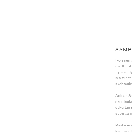
SAMB
Ikoninen 
nauttinut
- päivitet
Maité Ste
skeittauk
Adidas Sa
skeittauk
sekoitus 
suorittam
Päällises
kärjessä.