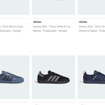
adidas
adidas
Samba ADV "Dark Blue & Grey One"
Samba ADV "Cloud White & Crew Green"
llalautailu / Kengät
Miehet / Rullalautailu / Kengät