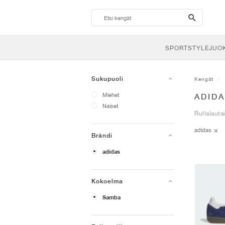
search-
btn
SPORTSTYLE
JUO
Sukupuoli
Kengät
Miehet
ADID
Naiset
Rullalauta
adidas
Brändi
adidas
Kokoelma
Samba