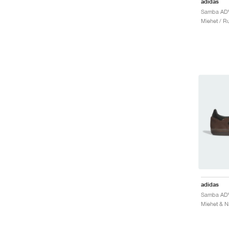
adidas
Samba ADV
Miehet / Ru
adidas
Samba ADV