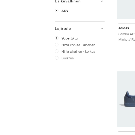
Esikuvallinen
ADV
adidas
Lajittele
Suositeltu
Miehet / Ru
Hinta korkea - alhainen
Hinta alhainen - korkea
Luokitus