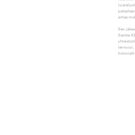
luistelijo
paikallaa
antaa muk
Sen jälke
Samba ADV
yhteistyö
Iannucci, 
historiall