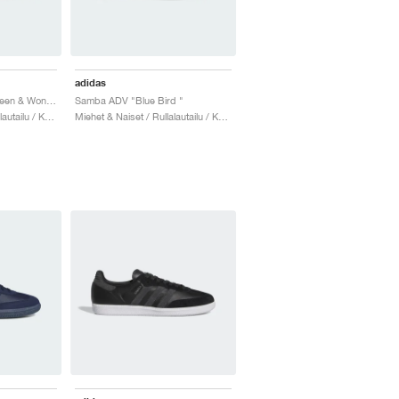
adidas
Samba ADV "Silver Green & Wonder White"
Samba ADV "Blue Bird "
Miehet & Naiset / Rullalautailu / Kengät
Miehet & Naiset / Rullalautailu / Kengät