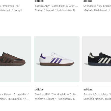
adidas
adidas
 "Preloved Ink"
Samba ADV "Core Black & Grey Four"
llalautailu / Kengät
Miehet & Naiset / Rullalautailu / Kengät
Miehet / Rullalautailu /
adidas
adidas
 x Kader "Brown Gum"
Samba ADV "Cloud White & Collegiate Purple"
Miehet & Naiset / Rullalautailu / Kengät
Miehet & Naiset / Rullalautailu / Kengät