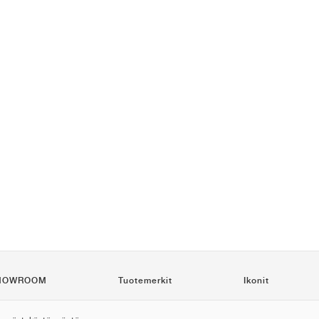
HOWROOM
Tuotemerkit
Ikonit
tä
Nike
Air Force 1