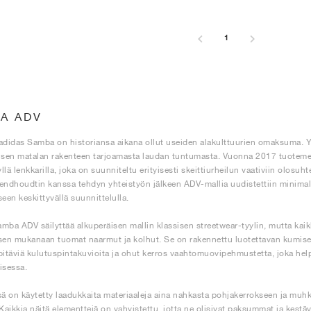
1
A ADV
adidas Samba on historiansa aikana ollut useiden alakulttuurien omaksuma. Yks
 sen matalan rakenteen tarjoamasta laudan tuntumasta. Vuonna 2017 tuotemerk
yllä lenkkarilla, joka on suunniteltu erityisesti skeittiurheilun vaativiin olosu
endhoudtin kanssa tehdyn yhteistyön jälkeen ADV-mallia uudistettiin minimali
seen keskittyvällä suunnittelulla.
mba ADV säilyttää alkuperäisen mallin klassisen streetwear-tyylin, mutta kaik
sen mukanaan tuomat naarmut ja kolhut. Se on rakennettu luotettavan kumise
pitäviä kulutuspintakuvioita ja ohut kerros vaahtomuovipehmustetta, joka hel
isessa.
sä on käytetty laadukkaita materiaaleja aina nahkasta pohjakerrokseen ja m
 Kaikkia näitä elementtejä on vahvistettu, jotta ne olisivat paksummat ja kest