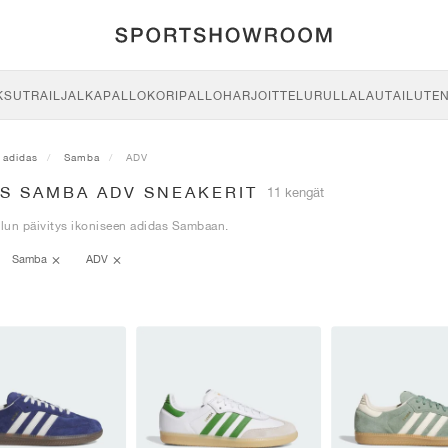
KSU
TRAIL
JALKAPALLO
KORIPALLO
HARJOITTELU
RULLALAUTAILU
TE
adidas
Samba
ADV
AS SAMBA ADV SNEAKERIT
11 kengät
ilun päivitys ikoniseen adidas Sambaan.
Samba
ADV