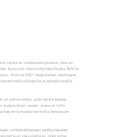
i näistä on rullalautailuyhteisö, joka on
ki kunnioitti skeittiliittymää Samba ADV:llä
hteisiin. Vuonna 2021 belgialaisen skeittaajan
stisemmalla ulkoasulla ja samalla tavalla
ki on pehmustettu, jotta kenkä kestää
n kuppipohjan varaan, jossa on tuttu
pottaa erinomaista kontrollia temppujen
uhkeaan mokkanahkaiseen päällysteeseen
ävämmät kuin vakiomallissa, mikä antaa