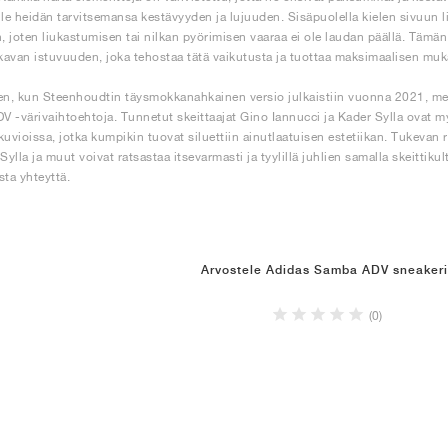
ille heidän tarvitsemansa kestävyyden ja lujuuden. Sisäpuolella kielen sivuun li
n, joten liukastumisen tai nilkan pyörimisen vaaraa ei ole laudan päällä. Tämän
avan istuvuuden, joka tehostaa tätä vaikutusta ja tuottaa maksimaalisen mu
en, kun Steenhoudtin täysmokkanahkainen versio julkaistiin vuonna 2021, merkk
 -värivaihtoehtoja. Tunnetut skeittaajat Gino Iannucci ja Kader Sylla ovat 
kuvioissa, jotka kumpikin tuovat siluettiin ainutlaatuisen estetiikan. Tukevan
Sylla ja muut voivat ratsastaa itsevarmasti ja tyylillä juhlien samalla skeittik
ista yhteyttä.
Arvostele Adidas Samba ADV sneakeri
(0)