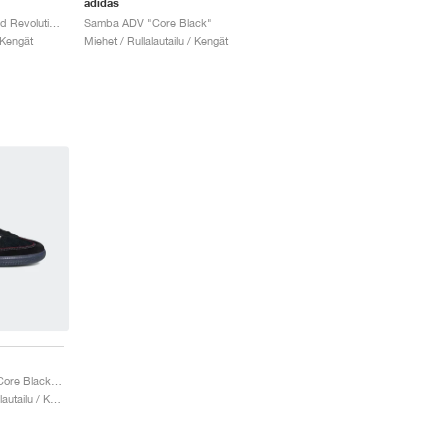
adidas
Orchard x New England Revolution Samba ADV "Night Indigo"
Samba ADV "Core Black"
 Kengät
Miehet / Rullalautailu / Kengät
Samba ADV x Maite "Core Black & Cloud White"
Miehet & Naiset / Rullalautailu / Kengät