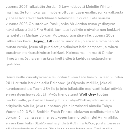
vuonna 2007 julkaistiin Jordan 5 Low -debyytti Metallic White -
mallina. Se toi mukanaan myös erottuvan Laser-mallin, jonka valkoista
yläosaa koristavat taidokkaasti hahmotellut viivat. Tätä seurasi
vuonna 2008 Countdown Pack, jonka Air Jordan 5:ssä yhdistyvät
kaksi alkuperäistä Fire Rediä, kun taas tyylikäs sinivalkoinen lenkkari
lahjoitettiin Michael Jordan Motorsportsin jäsenille. vuonna 2009
julkaistiin kaksi
Raging Bull
-värimuunnosta, joista ensimmäinen oli
musta versio, jossa oli punaiset ja valkoiset hain hampaat, ja toinen
punainen mokkanahkainen lenkkari. Kolmas malli nimeltä Cinder
ilmestyi myös, ja sen ruskeaa kieltä säesti kiehtova sisäpuolinen
grafiikka.
Seuraavalle vuosikymmenelle Jordan 5 -mallisto kasvoi jälleen vuoden
2011 erittäin harvinaisella Rainbow- ja Olympic-mallilla, joka oli
kunnianosoitus Team USA:lle ja joka julkaistiin sopivasti kaksi päivää
ennen itsenäisyyspäivää. Myös hienostunut
Wolf Grey
tuotiin
markkinoille, ja Jordan Brand juhlisti Tokyo23-koripalloturnausta
erityisellä AJ5:llä, joka tunnetaan yksinkertaisesti nimellä Tokyo.
Vuonna 2013 Will Smithin Fresh Prince -elokuvan osallistumista Air
Jordan 5:n varhaiseen menestykseen kunnioitettiin Bel Air -mallilla,
ennen kuin kaksi 3Lab5-mallia yhdisti AJ3:n ja AJ5:n, joista toisessa
oli elinvoimainen Gamma Blue ja toisessa Infrapuna. Teal-mallia