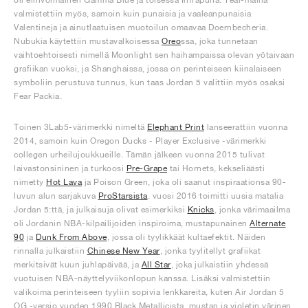
valmistettiin myös, samoin kuin punaisia ja vaaleanpunaisia
Valentineja ja ainutlaatuisen muotoilun omaavaa Doernbecheria.
Nubukia käytettiin mustavalkoisessa
Oreo
ssa, joka tunnetaan
vaihtoehtoisesti nimellä Moonlight sen haihampaissa olevan yötaivaan
grafiikan vuoksi, ja Shanghaissa, jossa on perinteiseen kiinalaiseen
symboliin perustuva tunnus, kun taas Jordan 5 valittiin myös osaksi
Fear Packia.
Toinen 3Lab5-värimerkki nimeltä
Elephant Print
lanseerattiin vuonna
2014, samoin kuin Oregon Ducks - Player Exclusive -värimerkki
collegen urheilujoukkueille. Tämän jälkeen vuonna 2015 tulivat
laivastonsininen ja turkoosi
Pre-Grape
tai Hornets, kekseliäästi
nimetty
Hot Lava
ja Poison Green, joka oli saanut inspiraationsa 90-
luvun alun sarjakuva
ProStarsista
. vuosi 2016 toimitti uusia matalia
Jordan 5:ttä, ja julkaisuja olivat esimerkiksi
Knicks
, jonka värimaailma
oli Jordanin NBA-kilpailijoiden inspiroima, mustapunainen
Alternate
90
ja
Dunk From Above
, jossa oli tyylikkäät kultaefektit. Näiden
rinnalla julkaistiin
Chinese New Year
, jonka tyylitellyt grafiikat
merkitsivät kuun juhlapäivää, ja
All Star
, joka julkaistiin yhdessä
vuotuisen NBA-näyttelyviikonlopun kanssa. Lisäksi valmistettiin
valikoima perinteiseen tyyliin sopivia lenkkareita, kuten Air Jordan 5
OG -versio vuoden 1990 Black Metallicista, mustan ja violetin värinen