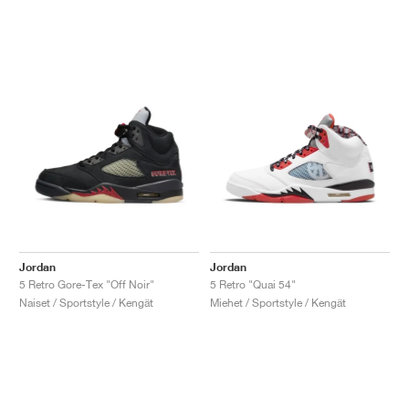
Jordan
Jordan
5 Retro Gore-Tex "Off Noir"
5 Retro "Quai 54"
Naiset / Sportstyle / Kengät
Miehet / Sportstyle / Kengät