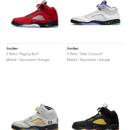
Jordan
Jordan
5 Retro "Raging Bull"
5 Retro "Dark Concord"
Miehet / Sportstyle / Kengät
Miehet / Sportstyle / Kengät