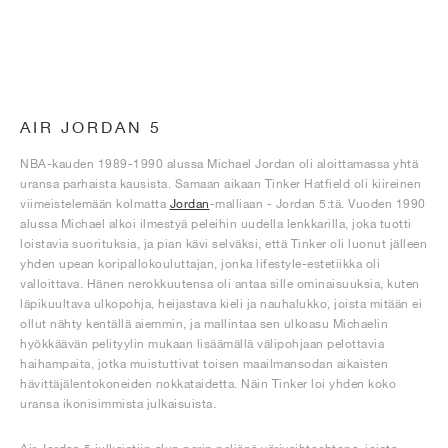
AIR JORDAN 5
NBA-kauden 1989-1990 alussa Michael Jordan oli aloittamassa yhtä
uransa parhaista kausista. Samaan aikaan Tinker Hatfield oli kiireinen
viimeistelemään kolmatta
Jordan
-malliaan - Jordan 5:tä. Vuoden 1990
alussa Michael alkoi ilmestyä peleihin uudella lenkkarilla, joka tuotti
loistavia suorituksia, ja pian kävi selväksi, että Tinker oli luonut jälleen
yhden upean koripallokouluttajan, jonka lifestyle-estetiikka oli
valloittava. Hänen nerokkuutensa oli antaa sille ominaisuuksia, kuten
läpikuultava ulkopohja, heijastava kieli ja nauhalukko, joista mitään ei
ollut nähty kentällä aiemmin, ja mallintaa sen ulkoasu Michaelin
hyökkäävän pelityylin mukaan lisäämällä välipohjaan pelottavia
haihampaita, jotka muistuttivat toisen maailmansodan aikaisten
hävittäjälentokoneiden nokkataidetta. Näin Tinker loi yhden koko
uransa ikonisimmista julkaisuista.