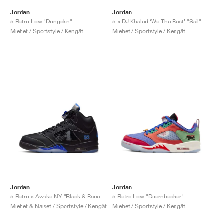
Jordan
Jordan
5 Retro Low "Dongdan"
5 x DJ Khaled ‘We The Best’ "Sail"
Miehet / Sportstyle / Kengät
Miehet / Sportstyle / Kengät
Jordan
Jordan
5 Retro x Awake NY "Black & Racer Blue"
5 Retro Low "Doernbecher"
Miehet & Naiset / Sportstyle / Kengät
Miehet / Sportstyle / Kengät