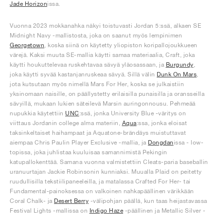
Jade Horizon
issa.
Vuonna 2023 mokkanahka näkyi toistuvasti Jordan 5:ssä, alkaen SE
Midnight Navy -mallistosta, joka on saanut myös lempinimen
Georgetown
, koska siinä on käytetty yliopiston koripallojoukkueen
värejä. Kaksi muuta SE-mallia käytti samaa materiaalia, Craft, joka
käytti houkuttelevaa ruskehtavaa sävyä yläosassaan, ja
Burgundy
,
joka käytti syvää kastanjanruskeaa sävyä. Sillä välin
Dunk On Mars
,
jota kutsutaan myös nimellä Mars For Her, koska se julkaistiin
yksinomaan naisille, on päällystetty erilaisilla punaisilla ja oransseilla
sävyillä, mukaan lukien säteilevä Marsin auringonnousu. Pehmeää
nupukkia käytettiin
UNC
:ssä, jonka University Blue -väritys on
viittaus Jordanin college alma materiin,
Aqua
:ssa, jonka eloisat
taksinkeltaiset haihampaat ja Aquatone-brändäys muistuttavat
aiempaa Chris Paulin Player Exclusive -mallia, ja
Dongdan
issa - low-
topissa, joka juhlistaa kuuluisaa samannimistä Pekingin
katupallokenttää. Samana vuonna valmistettiin Cleats-paria baseballin
uranuurtajan Jackie Robinsonin kunniaksi. Muualla Plaid on peitetty
ruudullisilla tekstiilipaneeleilla, ja matalassa Crafted For Her- tai
Fundamental-painoksessa on valkoinen nahkapäällinen värikkään
Coral Chalk- ja
Desert Berry
-välipohjan päällä, kun taas heijastavassa
Festival Lights -mallissa on
Indigo Haze
-päällinen ja Metallic Silver -