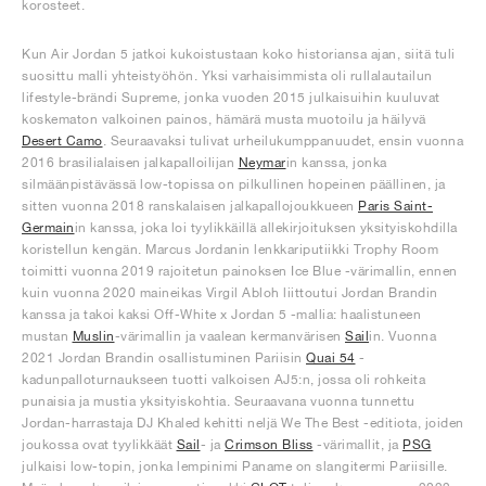
korosteet.
Kun Air Jordan 5 jatkoi kukoistustaan koko historiansa ajan, siitä tuli
suosittu malli yhteistyöhön. Yksi varhaisimmista oli rullalautailun
lifestyle-brändi Supreme, jonka vuoden 2015 julkaisuihin kuuluvat
koskematon valkoinen painos, hämärä musta muotoilu ja häilyvä
Desert Camo
. Seuraavaksi tulivat urheilukumppanuudet, ensin vuonna
2016 brasilialaisen jalkapalloilijan
Neymar
in kanssa, jonka
silmäänpistävässä low-topissa on pilkullinen hopeinen päällinen, ja
sitten vuonna 2018 ranskalaisen jalkapallojoukkueen
Paris Saint-
Germain
in kanssa, joka loi tyylikkäillä allekirjoituksen yksityiskohdilla
koristellun kengän. Marcus Jordanin lenkkariputiikki Trophy Room
toimitti vuonna 2019 rajoitetun painoksen Ice Blue -värimallin, ennen
kuin vuonna 2020 maineikas Virgil Abloh liittoutui Jordan Brandin
kanssa ja takoi kaksi Off-White x Jordan 5 -mallia: haalistuneen
mustan
Muslin
-värimallin ja vaalean kermanvärisen
Sail
in. Vuonna
2021 Jordan Brandin osallistuminen Pariisin
Quai 54
-
kadunpalloturnaukseen tuotti valkoisen AJ5:n, jossa oli rohkeita
punaisia ja mustia yksityiskohtia. Seuraavana vuonna tunnettu
Jordan-harrastaja DJ Khaled kehitti neljä We The Best -editiota, joiden
joukossa ovat tyylikkäät
Sail
- ja
Crimson Bliss
-värimallit, ja
PSG
julkaisi low-topin, jonka lempinimi Paname on slangitermi Pariisille.