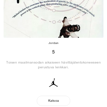
Jordan
5
Toisen maailmansodan aikaiseen hävittäjälentokoneeseen
perustuva lenkkari.
Katsoa