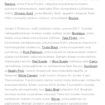
Raptors
, jonka Fierce Purple -välipohja muodostaa kontrastin
punaisiin haihampaisiin, sekä kaksi Rion olympialaisia juhlistavaa
mallia:
Olympic Gold
, jonka Metallic Gold -aspektit viittaavat Team
USA:n koripallo-ottelun voittoon, ja tyylikkään
Bronze
.
Jordan 5 Premium -malli julkaistiin sitten vuonna 2017. Tyylikäs
nahkapäällysteinen lenkkari sisälsi malleja, kuten
Bordeaux
, jonka
tikattu sisus tekee siitä erityisen ylellisen,
Take Flight
, joka
toimitetaan kenkälaukussa, jota koristaa AJ5:n ulkoasua inspiroinut
hainhampaiden taidekuvio,
Triple Black
, jonka sivupaneelit ovat
uurrettuja, ja
Pure Platinum
, jonka kyljissä on tavanomaisen meshin
sijasta tyylikkäästi valkoista kudosta. Samaan aikaan muita ylellisiä
materiaaleja esiintyi
Red Suede
- ja
Blue Suede
-malleissa sekä
Camo
-
värimallissa, jonka päällinen on sotilasvihreä Dark Stucco.
Sunblush
-
ja
Deadly Pink
-versiot ilmestyivät yksinoikeudella lapsille, ja
klassinen
White Cement
-malli tuotiin vihdoin Air Jordan 5:een.
Yksinomainen Transformers-väritys luotiin myös elokuvaan viittaavilla
erikoiskoristeilla. Sitten vuonna 2018 Jordan 5 koristeltiin toisella
ikonisella värimaailmalla, kun
Satin Bred
julkaistiin AJ1 Bredistä
tutuissa mustan ja punaisen sävyissä. Tämä tuli muiden huomiota
herättävien mallien rinnalle, kuten
Wings
, jonka päällinen on
päällystetty Michael Jordanin stipendirahaston opiskelijoiden