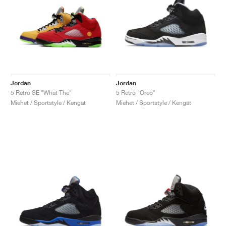
Jordan
Jordan
5 Retro SE "What The"
5 Retro "Oreo"
Miehet / Sportstyle / Kengät
Miehet / Sportstyle / Kengät