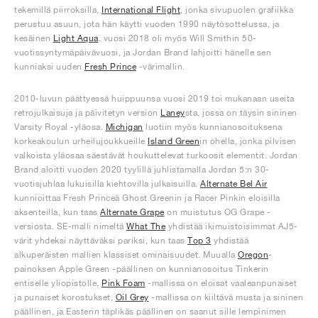
tekemillä piirroksilla,
International Flight
, jonka sivupuolen grafiikka
perustuu asuun, jota hän käytti vuoden 1990 näytösottelussa, ja
kesäinen
Light Aqua
. vuosi 2018 oli myös Will Smithin 50-
vuotissyntymäpäivävuosi, ja Jordan Brand lahjoitti hänelle sen
kunniaksi uuden
Fresh Prince
-värimallin.
2010-luvun päättyessä huippuunsa vuosi 2019 toi mukanaan useita
retrojulkaisuja ja päivitetyn version
Laney
sta, jossa on täysin sininen
Varsity Royal -yläosa.
Michigan
luotiin myös kunnianosoituksena
korkeakoulun urheilujoukkueille
Island Green
in ohella, jonka pilvisen
valkoista yläosaa säestävät houkuttelevat turkoosit elementit. Jordan
Brand aloitti vuoden 2020 tyylillä juhlistamalla Jordan 5:n 30-
vuotisjuhlaa lukuisilla kiehtovilla julkaisuilla.
Alternate Bel Air
kunnioittaa Fresh Princeä Ghost Greenin ja Racer Pinkin eloisilla
aksenteilla, kun taas
Alternate Grape
on muistutus OG Grape -
versiosta. SE-malli nimeltä
What The
yhdistää ikimuistoisimmat AJ5-
värit yhdeksi näyttäväksi pariksi, kun taas
Top 3
yhdistää
alkuperäisten mallien klassiset ominaisuudet. Muualla
Oregon
-
painoksen Apple Green -päällinen on kunnianosoitus Tinkerin
entiselle yliopistolle,
Pink Foam
-mallissa on eloisat vaaleanpunaiset
ja punaiset korostukset,
Oil Grey
-mallissa on kiiltävä musta ja sininen
päällinen, ja Easterin täplikäs päällinen on saanut sille lempinimen