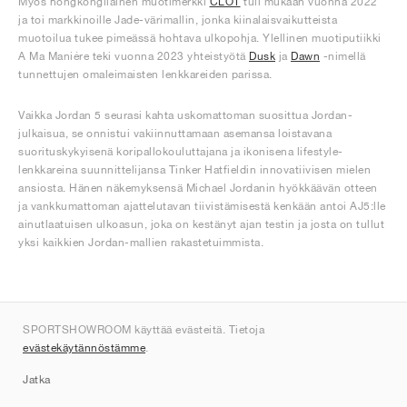
Myös hongkongilainen muotimerkki
CLOT
tuli mukaan vuonna 2022
ja toi markkinoille Jade-värimallin, jonka kiinalaisvaikutteista
muotoilua tukee pimeässä hohtava ulkopohja. Ylellinen muotiputiikki
A Ma Maniére teki vuonna 2023 yhteistyötä
Dusk
ja
Dawn
-nimellä
tunnettujen omaleimaisten lenkkareiden parissa.
Vaikka Jordan 5 seurasi kahta uskomattoman suosittua Jordan-
julkaisua, se onnistui vakiinnuttamaan asemansa loistavana
suorituskykyisenä koripallokouluttajana ja ikonisena lifestyle-
lenkkareina suunnittelijansa Tinker Hatfieldin innovatiivisen mielen
ansiosta. Hänen näkemyksensä Michael Jordanin hyökkäävän otteen
ja vankkumattoman ajattelutavan tiivistämisestä kenkään antoi AJ5:lle
ainutlaatuisen ulkoasun, joka on kestänyt ajan testin ja josta on tullut
yksi kaikkien Jordan-mallien rakastetuimmista.
Arvostele Jordan 5 sneakerit
SPORTSHOWROOM käyttää evästeitä. Tietoja
evästekäytännöstämme
.
(0)
Jatka