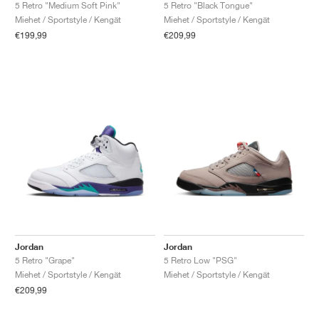
FIELD GENERAL
CRAZE
ADIRACER
MULE
471
GEL-CUMULUS 16
G.T. CUT
FORCE 58
TEKKIRA CUP
508
JORDAN
5 Retro "Medium Soft Pink"
5 Retro "Black Tongue"
Miehet / Sportstyle / Kengät
Miehet / Sportstyle / Kengät
€199,99
€209,99
KILLSHOT 2
MOTO 2K
ITALIA
LEGACY 312
ALLERDALE
G.T. FUTURE
PS8
ALOHA SUPER
600
TOTAL 90
PHENOMENA
FORUM
JUMPMAN JACK
2000
VERTEBRAE
808
AVA ROVER
1000
HAMBURG
204L
AIR MAX 95
933
MIND
860V2
AIR RIFT
Jordan
Jordan
5 Retro "Grape"
5 Retro Low "PSG"
Miehet / Sportstyle / Kengät
Miehet / Sportstyle / Kengät
€209,99