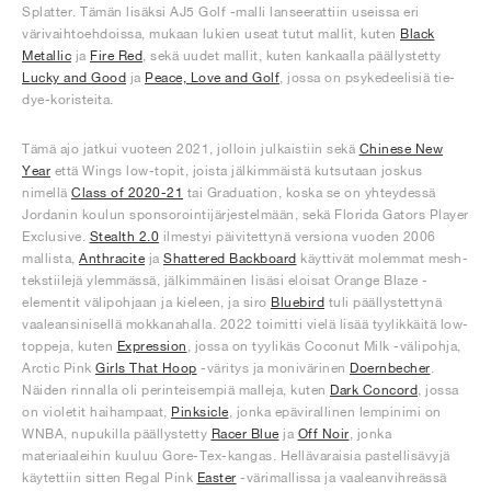
Splatter. Tämän lisäksi AJ5 Golf -malli lanseerattiin useissa eri
värivaihtoehdoissa, mukaan lukien useat tutut mallit, kuten
Black
Metallic
ja
Fire Red
, sekä uudet mallit, kuten kankaalla päällystetty
Lucky and Good
ja
Peace, Love and Golf
, jossa on psykedeelisiä tie-
dye-koristeita.
Tämä ajo jatkui vuoteen 2021, jolloin julkaistiin sekä
Chinese New
Year
että Wings low-topit, joista jälkimmäistä kutsutaan joskus
nimellä
Class of 2020-21
tai Graduation, koska se on yhteydessä
Jordanin koulun sponsorointijärjestelmään, sekä Florida Gators Player
Exclusive.
Stealth 2.0
ilmestyi päivitettynä versiona vuoden 2006
mallista,
Anthracite
ja
Shattered Backboard
käyttivät molemmat mesh-
tekstiilejä ylemmässä, jälkimmäinen lisäsi eloisat Orange Blaze -
elementit välipohjaan ja kieleen, ja siro
Bluebird
tuli päällystettynä
vaaleansinisellä mokkanahalla. 2022 toimitti vielä lisää tyylikkäitä low-
toppeja, kuten
Expression
, jossa on tyylikäs Coconut Milk -välipohja,
Arctic Pink
Girls That Hoop
-väritys ja monivärinen
Doernbecher
.
Näiden rinnalla oli perinteisempiä malleja, kuten
Dark Concord
, jossa
on violetit haihampaat,
Pinksicle
, jonka epävirallinen lempinimi on
WNBA, nupukilla päällystetty
Racer Blue
ja
Off Noir
, jonka
materiaaleihin kuuluu Gore-Tex-kangas. Hellävaraisia pastellisävyjä
käytettiin sitten Regal Pink
Easter
-värimallissa ja vaaleanvihreässä