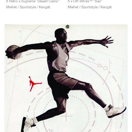
5 Retro x Supreme "Desert Camo"
5 x Off-White™ "Sail"
Miehet / Sportstyle / Kengät
Miehet / Sportstyle / Kengät