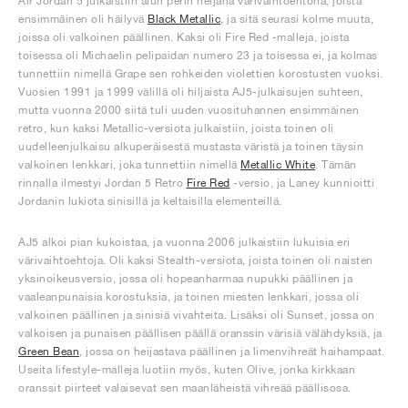
Air Jordan 5 julkaistiin alun perin neljänä värivaihtoehtona, joista
ensimmäinen oli häilyvä
Black Metallic
, ja sitä seurasi kolme muuta,
joissa oli valkoinen päällinen. Kaksi oli Fire Red -malleja, joista
toisessa oli Michaelin pelipaidan numero 23 ja toisessa ei, ja kolmas
tunnettiin nimellä Grape sen rohkeiden violettien korostusten vuoksi.
Vuosien 1991 ja 1999 välillä oli hiljaista AJ5-julkaisujen suhteen,
mutta vuonna 2000 siitä tuli uuden vuosituhannen ensimmäinen
retro, kun kaksi Metallic-versiota julkaistiin, joista toinen oli
uudelleenjulkaisu alkuperäisestä mustasta väristä ja toinen täysin
valkoinen lenkkari, joka tunnettiin nimellä
Metallic White
. Tämän
rinnalla ilmestyi Jordan 5 Retro
Fire Red
-versio, ja Laney kunnioitti
Jordanin lukiota sinisillä ja keltaisilla elementeillä.
AJ5 alkoi pian kukoistaa, ja vuonna 2006 julkaistiin lukuisia eri
värivaihtoehtoja. Oli kaksi Stealth-versiota, joista toinen oli naisten
yksinoikeusversio, jossa oli hopeanharmaa nupukki päällinen ja
vaaleanpunaisia korostuksia, ja toinen miesten lenkkari, jossa oli
valkoinen päällinen ja sinisiä vivahteita. Lisäksi oli Sunset, jossa on
valkoisen ja punaisen päällisen päällä oranssin värisiä välähdyksiä, ja
Green Bean
, jossa on heijastava päällinen ja limenvihreät haihampaat.
Useita lifestyle-malleja luotiin myös, kuten Olive, jonka kirkkaan
oranssit piirteet valaisevat sen maanläheistä vihreää päällisosa.