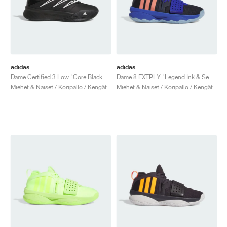
adidas
adidas
Dame Certified 3 Low "Core Black & Cloud White"
Dame 8 EXTPLY "Legend Ink & Semi Coral Fusion"
Miehet & Naiset / Koripallo / Kengät
Miehet & Naiset / Koripallo / Kengät