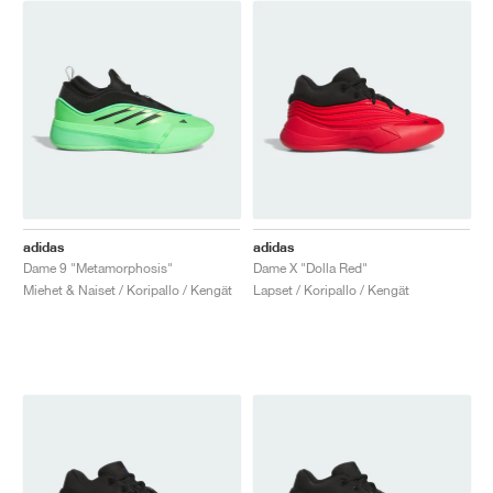
adidas
adidas
Dame 9 "Metamorphosis"
Dame X "Dolla Red"
Miehet & Naiset / Koripallo / Kengät
Lapset / Koripallo / Kengät