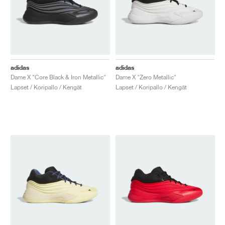
adidas
adidas
Dame X "Core Black & Iron Metallic"
Dame X "Zero Metallic"
Lapset / Koripallo / Kengät
Lapset / Koripallo / Kengät