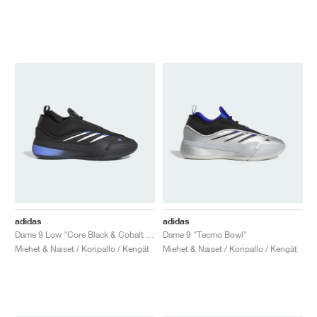
adidas
adidas
Dame 9 Low "Core Black & Cobalt Blue"
Dame 9 "Tecmo Bowl"
Miehet & Naiset / Koripallo / Kengät
Miehet & Naiset / Koripallo / Kengät