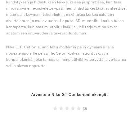
kiihdytyksen ja hidastuksen leikkauksissa ja sprintissä, kun taas
innovatiivinen exoskeleton-päällinen yhdistää kestävät synteettiset
materiaalit kevyisiin tekstiileihin, mikä takaa korkealaatuisen
sivuttaistuen ja mukavuuden. Lopuksi 3D-muotoiltu kaulus tukee
kantapäätä, kun taas muotoiltu kärki ja kieli tarjoavat mukavan
anatomisen istuvuuden ja tukevan tuntuman.
Nike G.T. Cut on suunniteltu modernin pelin dynaamisille ja
nopeatempoisille pelaajille. Se on korkean suorituskyvyn
koripallokenkä, joka tarjoaa silmiinpistävää ketteryyttä ja vertaansa
vailla olevaa nopeutta.
Arvostele Nike GT Cut koripallokengät
(0)