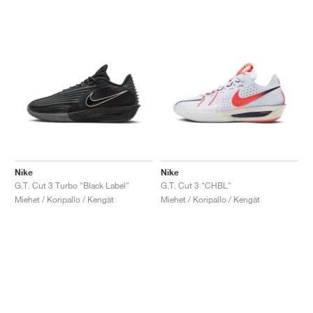
Nike
Nike
G.T. Cut 3 Turbo "Black Label"
G.T. Cut 3 "CHBL"
Miehet / Koripallo / Kengät
Miehet / Koripallo / Kengät