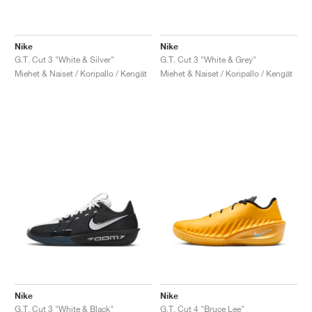
Nike
Nike
G.T. Cut 3 "White & Silver"
G.T. Cut 3 "White & Grey"
Miehet & Naiset / Koripallo / Kengät
Miehet & Naiset / Koripallo / Kengät
Nike
Nike
G.T. Cut 3 "White & Black"
G.T. Cut 4 "Bruce Lee"