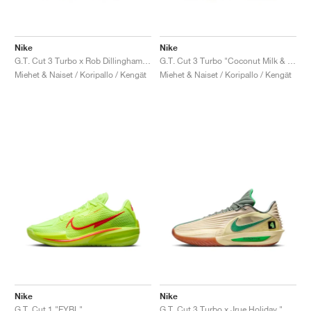
Nike
Nike
G.T. Cut 3 Turbo x Rob Dillingham "Fireberry & Metallic Gold"
G.T. Cut 3 Turbo "Coconut Milk & Amarillo"
Miehet & Naiset / Koripallo / Kengät
Miehet & Naiset / Koripallo / Kengät
Nike
Nike
G.T. Cut 1 "EYBL"
G.T. Cut 3 Turbo x Jrue Holiday "Celtics"