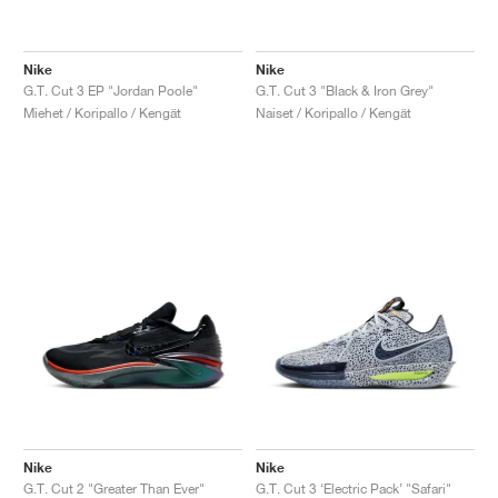
Nike
Nike
G.T. Cut 3 EP "Jordan Poole"
G.T. Cut 3 "Black & Iron Grey"
Miehet / Koripallo / Kengät
Naiset / Koripallo / Kengät
Nike
Nike
G.T. Cut 2 "Greater Than Ever"
G.T. Cut 3 ‘Electric Pack’ "Safari"