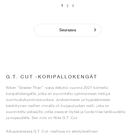
1
2
3
Seuraava
G.T. CUT -KORIPALLOKENGÄT
Niken ”Greater Than” -sarja debytoi vuonna 2021 kolmella
koripallokengällä, jotka on suunniteltu optimoimaan tiettyjä
suorituskykyominaisuuksia. Juoksemiseen ja hyppäämiseen
keskittyvien mallien rinnalla oli huippuluokan malli, joka on
suunniteltu pelaajille, jotka osaavat löytää ja luoda tilaa tarkkuudella
ja nopeudella. Sen nimi on Nike G.T. Cut.
Alkuperäisessä G.T. Cut -mallissa on edistyksellinen