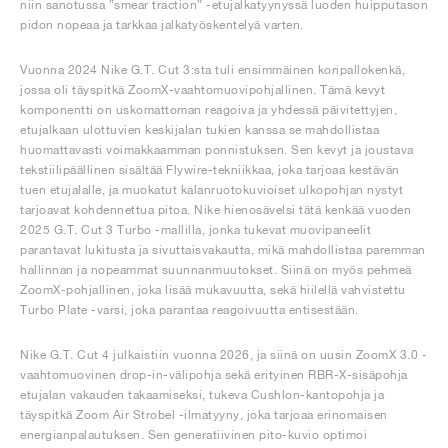
niin sanotussa ”smear traction” -etujalkatyynyssä luoden huipputason
pidon nopeaa ja tarkkaa jalkatyöskentelyä varten.
Vuonna 2024 Nike G.T. Cut 3:sta tuli ensimmäinen koripallokenkä,
jossa oli täyspitkä ZoomX-vaahtomuovipohjallinen. Tämä kevyt
komponentti on uskomattoman reagoiva ja yhdessä päivitettyjen,
etujalkaan ulottuvien keskijalan tukien kanssa se mahdollistaa
huomattavasti voimakkaamman ponnistuksen. Sen kevyt ja joustava
tekstiilipäällinen sisältää Flywire-tekniikkaa, joka tarjoaa kestävän
tuen etujalalle, ja muokatut kalanruotokuvioiset ulkopohjan nystyt
tarjoavat kohdennettua pitoa. Nike hienosävelsi tätä kenkää vuoden
2025 G.T. Cut 3 Turbo -mallilla, jonka tukevat muovipaneelit
parantavat lukitusta ja sivuttaisvakautta, mikä mahdollistaa paremman
hallinnan ja nopeammat suunnanmuutokset. Siinä on myös pehmeä
ZoomX-pohjallinen, joka lisää mukavuutta, sekä hiilellä vahvistettu
Turbo Plate -varsi, joka parantaa reagoivuutta entisestään.
Nike G.T. Cut 4 julkaistiin vuonna 2026, ja siinä on uusin ZoomX 3.0 -
vaahtomuovinen drop-in-välipohja sekä erityinen RBR-X-sisäpohja
etujalan vakauden takaamiseksi, tukeva Cushlon-kantopohja ja
täyspitkä Zoom Air Strobel -ilmatyyny, joka tarjoaa erinomaisen
energianpalautuksen. Sen generatiivinen pito-kuvio optimoi