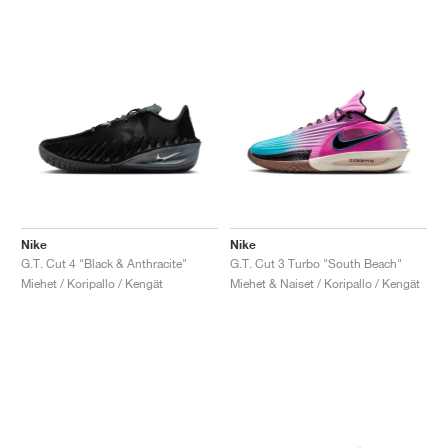
Nike
Nike
G.T. Cut 4 "Black & Anthracite"
G.T. Cut 3 Turbo "South Beach"
Miehet / Koripallo / Kengät
Miehet & Naiset / Koripallo / Kengät