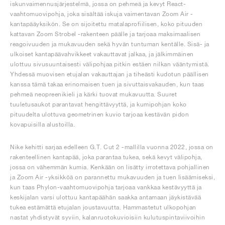
iskunvaimennusjärjestelmä, jossa on pehmeä ja kevyt React-
vaahtomuovipohja, joka sisältää iskuja vaimentavan Zoom Air -
kantapääyksikön. Se on sijoitettu matalaprofiilisen, koko pituuden
kattavan Zoom Strobel -rakenteen päälle ja tarjoaa maksimaalisen
reagoivuuden ja mukavuuden sekä hyvän tuntuman kentälle. Sisä- ja
ulkoiset kantapäävahvikkeet vakauttavat jalkaa, ja jälkimmäinen
ulottuu sivusuuntaisesti välipohjaa pitkin estäen nilkan vääntymistä.
Yhdessä muovisen etujalan vakauttajan ja tiheästi kudotun päällisen
kanssa tämä takaa erinomaisen tuen ja sivuttaisvakauden, kun taas
pehmeä neopreenikieli ja kärki tuovat mukavuutta. Suuret
tuuletusaukot parantavat hengittävyyttä, ja kumipohjan koko
pituudelta ulottuva geometrinen kuvio tarjoaa kestävän pidon
kovapuisilla alustoilla.
Nike kehitti sarjaa edelleen G.T. Cut 2 -mallilla vuonna 2022, jossa on
rakenteellinen kantapää, joka parantaa tukea, sekä kevyt välipohja,
jossa on vähemmän kumia. Kenkään on lisätty irrotettava pohjallinen
ja Zoom Air -yksikköä on parannettu mukavuuden ja tuen lisäämiseksi,
kun taas Phylon-vaahtomuovipohja tarjoaa vankkaa kestävyyttä ja
keskijalan varsi ulottuu kantapäähän saakka antamaan jäykistävää
tukea estämättä etujalan joustavuutta. Hammastetut ulkopohjan
nastat yhdistyvät syviin, kalanruotokuvioisiin kulutuspintaviivoihin