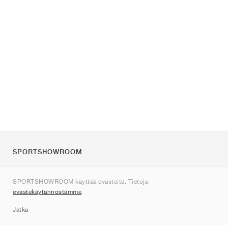
SPORTSHOWROOM
Tietoa meistä
SPORTSHOWROOM käyttää evästeitä. Tietoja
Ota yhteyttä
evästekäytännöstämme
.
Sitemap
Jatka