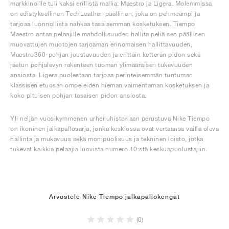
markkinoille tuli kaksi erillistä mallia: Maestro ja Ligera. Molemmissa
on edistyksellinen TechLeather-päällinen, joka on pehmeämpi ja
tarjoaa luonnollista nahkaa tasaisemman kosketuksen. Tiempo
Maestro antaa pelaajille mahdollisuuden hallita peliä sen päällisen
muovattujen muotojen tarjoaman erinomaisen hallittavuuden,
Maestro360-pohjan joustavuuden ja erittäin ketterän pidon sekä
jaetun pohjalevyn rakenteen tuoman ylimääräisen tukevuuden
ansiosta. Ligera puolestaan tarjoaa perinteisemmän tuntuman
klassisen etuosan ompeleiden hieman vaimentaman kosketuksen ja
koko pituisen pohjan tasaisen pidon ansiosta.
Yli neljän vuosikymmenen urheiluhistoriaan perustuva Nike Tiempo
on ikoninen jalkapallosarja, jonka keskiössä ovat vertaansa vailla oleva
hallinta ja mukavuus sekä monipuolisuus ja tekninen loisto, jotka
tukevat kaikkia pelaajia luovista numero 10:stä keskuspuolustajiin.
Arvostele Nike Tiempo jalkapallokengät
(0)