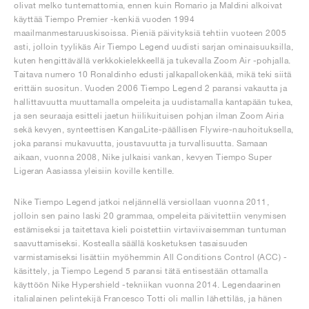
olivat melko tuntemattomia, ennen kuin Romario ja Maldini alkoivat
käyttää Tiempo Premier -kenkiä vuoden 1994
maailmanmestaruuskisoissa. Pieniä päivityksiä tehtiin vuoteen 2005
asti, jolloin tyylikäs Air Tiempo Legend uudisti sarjan ominaisuuksilla,
kuten hengittävällä verkkokielekkeellä ja tukevalla Zoom Air -pohjalla.
Taitava numero 10 Ronaldinho edusti jalkapallokenkää, mikä teki siitä
erittäin suositun. Vuoden 2006 Tiempo Legend 2 paransi vakautta ja
hallittavuutta muuttamalla ompeleita ja uudistamalla kantapään tukea,
ja sen seuraaja esitteli jaetun hiilikuituisen pohjan ilman Zoom Airia
sekä kevyen, synteettisen KangaLite-päällisen Flywire-nauhoituksella,
joka paransi mukavuutta, joustavuutta ja turvallisuutta. Samaan
aikaan, vuonna 2008, Nike julkaisi vankan, kevyen Tiempo Super
Ligeran Aasiassa yleisiin koville kentille.
Nike Tiempo Legend jatkoi neljännellä versiollaan vuonna 2011,
jolloin sen paino laski 20 grammaa, ompeleita päivitettiin venymisen
estämiseksi ja taitettava kieli poistettiin virtaviivaisemman tuntuman
saavuttamiseksi. Kostealla säällä kosketuksen tasaisuuden
varmistamiseksi lisättiin myöhemmin All Conditions Control (ACC) -
käsittely, ja Tiempo Legend 5 paransi tätä entisestään ottamalla
käyttöön Nike Hypershield -tekniikan vuonna 2014. Legendaarinen
italialainen pelintekijä Francesco Totti oli mallin lähettiläs, ja hänen