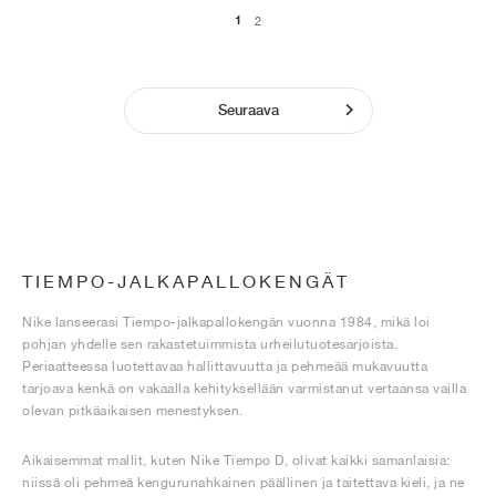
1
2
Seuraava
TIEMPO-JALKAPALLOKENGÄT
Nike lanseerasi Tiempo-jalkapallokengän vuonna 1984, mikä loi
pohjan yhdelle sen rakastetuimmista urheilutuotesarjoista.
Periaatteessa luotettavaa hallittavuutta ja pehmeää mukavuutta
tarjoava kenkä on vakaalla kehityksellään varmistanut vertaansa vailla
olevan pitkäaikaisen menestyksen.
Aikaisemmat mallit, kuten Nike Tiempo D, olivat kaikki samanlaisia:
niissä oli pehmeä kengurunahkainen päällinen ja taitettava kieli, ja ne