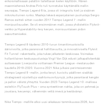
erikoismallissaan palattiin taitettavan kielen käyttöön. Hänen
maanmiehensä Andrea Pirlo tuli tunnetuksi käyttämällä mallin
seuraajaa, Tiempo Legend 6:ta, jossa oli integroitu kieli ja sisäinen
mikrokuituinen runko. Maaleja tekevä espanjalainen puolustaja Sergio
Ramos esitteli sitten vuoden 2017 Tiempo Legend 7 -mallin
monipuolisuuden. Se oli ensimmäinen malli, jossa yhdistettiin Flyknit-
verkko ja Hyperstability-levy kevyen, monisuuntaisen pidon
saavuttamiseksi.
Tiempo Legend 8 täydensi 2010-luvun timanttimuotoisilla
ääriviivoilla, jotka paransivat hallittavuutta, ja innovatiivisella Flyknit
Fit Tunnel -rakenteella, joka tukee jalkaterän keskiosaa. Voimakas
hollantilainen keskuspuolustaja Virgil Van Dijk edusti jalkapallokenkää
auttaessaan Liverpoolia voittamaan Premier League -mestaruuden
kaudella 2019–2020. Vuonna 2021 Nike julkaisi perinteisemmän
Tiempo Legend 9 -mallin, jonka kevyt, kuvioitu päällinen sisältää
strategisesti sijoitettuja vaahtomuovityynyjä, jotka parantavat kengän
ja pallon välistä yhteyttä. Vuoden 2023 Tiempo Legend 10 -mallissa
esiteltiin FlyTouch Plus – oma synteettinen nahka, joka on pehmeä ja
joustava, kevyempi, vähemmän vettä imevä ja kestävämpi.
Nike Tiempo -mallille alkoi uusi aikakausi tammikuussa 2026, kun