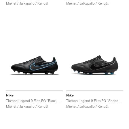
Miehet / Jalkapallo / Kengät
Miehet / Jalkapallo / Kengät
Nike
Nike
Tiempo Legend 9 Elite FG "Black & Blue Hero"
Tiempo Legend 9 Elite FG "Shadow Pack"
Miehet / Jalkapallo / Kengät
Miehet / Jalkapallo / Kengät