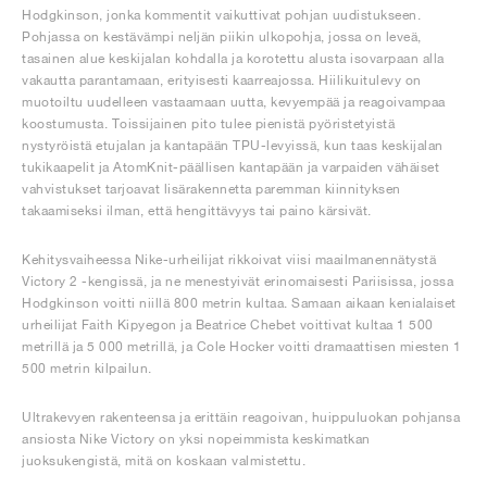
Hodgkinson, jonka kommentit vaikuttivat pohjan uudistukseen.
Pohjassa on kestävämpi neljän piikin ulkopohja, jossa on leveä,
tasainen alue keskijalan kohdalla ja korotettu alusta isovarpaan alla
vakautta parantamaan, erityisesti kaarreajossa. Hiilikuitulevy on
muotoiltu uudelleen vastaamaan uutta, kevyempää ja reagoivampaa
koostumusta. Toissijainen pito tulee pienistä pyöristetyistä
nystyröistä etujalan ja kantapään TPU-levyissä, kun taas keskijalan
tukikaapelit ja AtomKnit-päällisen kantapään ja varpaiden vähäiset
vahvistukset tarjoavat lisärakennetta paremman kiinnityksen
takaamiseksi ilman, että hengittävyys tai paino kärsivät.
Kehitysvaiheessa Nike-urheilijat rikkoivat viisi maailmanennätystä
Victory 2 -kengissä, ja ne menestyivät erinomaisesti Pariisissa, jossa
Hodgkinson voitti niillä 800 metrin kultaa. Samaan aikaan kenialaiset
urheilijat Faith Kipyegon ja Beatrice Chebet voittivat kultaa 1 500
metrillä ja 5 000 metrillä, ja Cole Hocker voitti dramaattisen miesten 1
500 metrin kilpailun.
Ultrakevyen rakenteensa ja erittäin reagoivan, huippuluokan pohjansa
ansiosta Nike Victory on yksi nopeimmista keskimatkan
juoksukengistä, mitä on koskaan valmistettu.