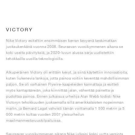
VICTORY
Nike Victory esiteltiin ensimmäisen kerran kevyenä keskimatkan
juoksukenkänä vuonna 2008. Seuraavan vuosikymmenen aikana se
koki useita päivityksiä, ja 2020-luvun alussa sarja uudistettiin
tehokkailla uusilla teknologioilla.
Alkuperäinen Victory oli erittäin kevyt, ja siinä käytettiin innovaatioita,
kuten liukenevia lankoja, jotta painoa voitiin keventää mahdollisimman
paljon. Se oli varhainen Flywire-kaapeleiden kannattaja ja esitteli
myös kantapääreiän, joka kiinnittää jalan, vähentää painetta ja
pudottaa painoa. Ennen julkaisua urheilija Alan Webb todisti Nike
Victoryn tehokkuuden juoksemalla sillä amerikkalaisten nopeimman
mailin, ja Bernard Lagat vahvisti tämän voittamalla 1 500 metrin ja 5
000 metrin kultaa vuoden 2007 yleisurheilun
maailmanmestaruuskilpailuissa.
Seuraavan vuosikymmenen aikana Nike julkaisi kaksi uutta versiota