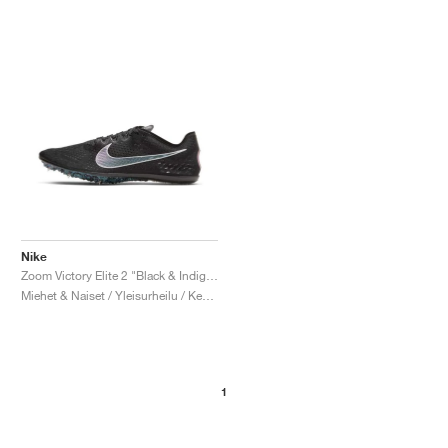
Nike
Zoom Victory Elite 2 "Black & Indigo Fog"
Miehet & Naiset / Yleisurheilu / Kengät
1