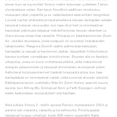
ennen kuin se suunnitteli Victory-mallin kokonaan uudelleen Tokion
olympialaisia varten. Sen kevyt AtomKnit-päällinen muotoutuu
mukavasti jalan ympärille ja on vedenkestävä sekä erittäin hengittävä.
Loviset nauhat yhdistettynä tavaramerkkinä olevaan kantapään reikään
tarjoavat tukevan istuvuuden, kun taas ohut kieli ja minimaalinen
kauluksen pehmuste takaavat mahdollisimman kevyen rakenteen ja
tilava etuosa antaa tilaa varpaille. Pohjassa on kaksikammioinen Zoom
Air -yksikkö etuosassa, jonka sisäpuoli on suurempi lisävakauden
takaamiseksi. Reagoiva ZoomX-vaahto pehmustaa keskijalan,
kantapään ja varpaat ja harmonisoi jäykän, täyspitkän hiilikuitulevyn
kanssa tuottaen voimakkaan työntövoiman. Etuosan alla on kestävä
ulkopohja, jossa on kuusi irrotettavaa piikkiä, jotka maksimoivat
energian palautumisen ja tarjoavat erinomaisen ensisijaisen pidon.
Aaltoilevat kulutuspintaviivat lisäävät toissijaista pitoa, kun taas
kantapäässä on minimaaliset nastat, jotka suosivat etuosan iskijöitä.
Edeltäjiensä tavoin uudistettu Nike Air Zoom Victory saavutti suuria
asioita, kun Athing Mu, Emmanuel Korir ja Faith Kipyegon voittivat
kaikki keskimatkan olympiatittelit sitä käyttäen.
Nike julkaisi Victory 2 -mallin ajoissa Pariisin olympialaisiin 2024 ja
paransi sen nopeutta, vakautta ja turvallisuutta. Prototyyppejä
testasivat huippu-urheilijat, kuten 800 metrin supertähti Keely