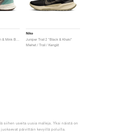
Nike
Juniper Trail 3 "Cannon & Mink Brown"
Juniper Trail 2 "Black & Khaki"
Miehet / Trail / Kengät
siihen useita uusia malleja. Yksi näistä on
juoksevat päivittäin kevyillä poluilla.