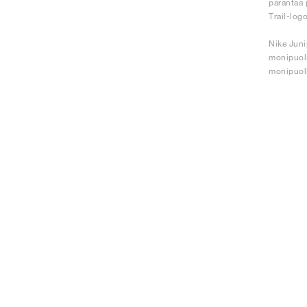
parantaa p
Trail-logo
Nike Juni
monipuoli
monipuoli