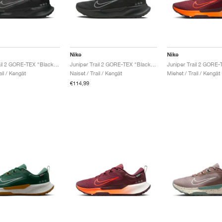
Nike
Nike
Juniper Trail 2 GORE-TEX "Black & Anthracite"
Juniper Trail 2 GORE-TEX "Black & Anthracite"
ail / Kengät
Naiset / Trail / Kengät
Miehet / Trail / Kengät
€114,99