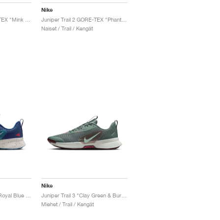
Nike
Juniper Trail 2 GORE-TEX "Mink Brown & Soft Pearl"
Juniper Trail 2 GORE-TEX "Phantom & Black"
Naiset / Trail / Kengät
Nike
Juniper Trail 3 "Deep Royal Blue & Monarch"
Juniper Trail 3 "Clay Green & Burgundy Crush"
Miehet / Trail / Kengät