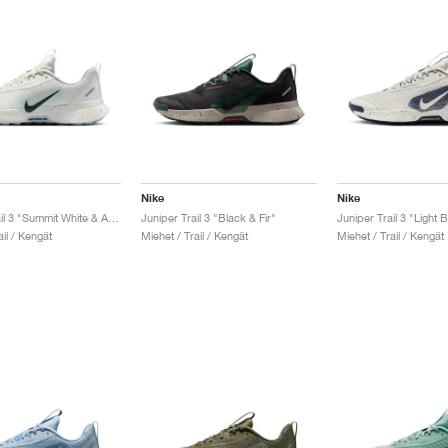
Nike
Nike
Juniper Trail 3 "Summit White & Armory Navy"
Juniper Trail 3 "Black & Fir"
ail / Kengät
Miehet / Trail / Kengät
Miehet / Trail / Kengät