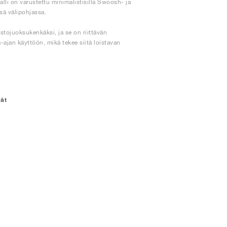
malli on varustettu minimalistisilla Swoosh- ja
ssä välipohjassa.
stojuoksukenkäksi, ja se on riittävän
-ajan käyttöön, mikä tekee siitä loistavan
gät