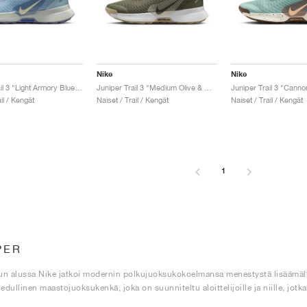
Nike
Nike
Juniper Trail 3 "Light Armory Blue & World Indigo"
Juniper Trail 3 "Medium Olive & Desert Khaki"
il / Kengät
Naiset / Trail / Kengät
Naiset / Trail / Kengät
1
PER
n alussa Nike jatkoi modernin polkujuoksukokoelmansa menestystä lisäämällä 
edullinen maastojuoksukenkä, joka on suunniteltu aloittelijoille ja niille, jotka 