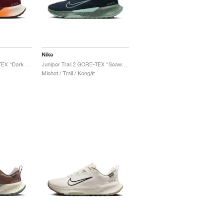
Nike
Juniper Trail 2 GORE-TEX "Dark Team Red & Hyper Crimson"
Juniper Trail 2 GORE-TEX "Seaweed & Clay Green"
Miehet / Trail / Kengät