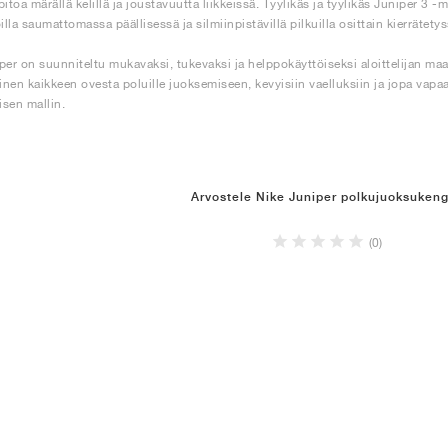
itoa märällä kelillä ja joustavuutta liikkeissä. Tyylikäs ja tyylikäs Juniper 3 -
illa saumattomassa päällisessä ja silmiinpistävillä pilkuilla osittain kierrätety
per on suunniteltu mukavaksi, tukevaksi ja helppokäyttöiseksi aloittelijan maa
nen kaikkeen ovesta poluille juoksemiseen, kevyisiin vaelluksiin ja jopa vapaa
sen mallin.
Arvostele Nike Juniper polkujuoksuken
(0)