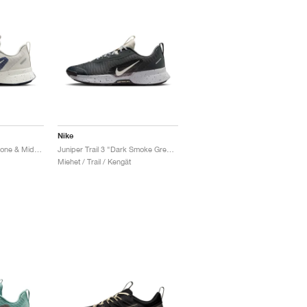
Nike
Juniper Trail 3 "Light Bone & Midnight Navy"
Juniper Trail 3 "Dark Smoke Grey & Light Orewood Brown"
Miehet / Trail / Kengät