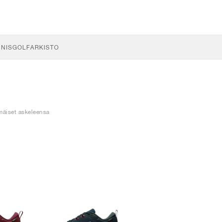
NNIS
GOLF
ARKISTO
mäiset askeleensa