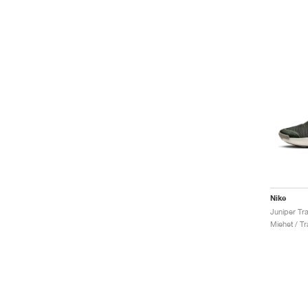
Nike
Miehet / Tr