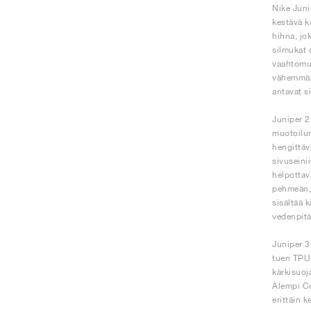
Nike Juni
kestävä k
hihna, jo
silmukat 
vaahtomuo
vähemmän 
antavat s
Juniper 2
muotoilun
hengittäv
sivuseini
helpottav
pehmeän, 
sisältää 
vedenpitä
Juniper 3
tuen TPU-
kärkisuoj
Alempi Co
erittäin k