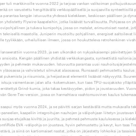
per tuli markkinoille vuonna 2022 ja tarjoaa vankan valikoiman polkujuoksuun
enkä on varustettu hengittävällä verkkopäällisellä ja suojaavilla synteettisill
ka parantaa kengän istuvuutta yhdessä kielekkeen, keskiosan päällisen ja dyn
on yhdistetty Flywire-kaapeleihin, jotka lisäävät turvallisuutta. Pohjassa on 
vipohjallinen ja tukeva kumipohja, jossa on matalat, erimuotoiset nastat, jot
teknisellä maastolla. Juniperin muotoiltu pohjallinen, energiset aaltoilevat 
ille tyylikkään, urheilullisen ilmeen, jossa on houkutteleva retrohenkinen viva
 lanseerattiin vuonna 2023, ja sen ulkonäkö on nykyaikaisempi päivitettyjen S
 ansiosta. Kengän päällinen yhdistää verkkokangasta, synteettistä nailonia j
yyden ja pehmeän mukavuuden. Istuvuutta parantaa uusi nauhoitusjärjestelmä,
in yläosassa ja vahvistetut silmukat alaosassa. Runsaasti pehmustettu kaulus j
at pukemista ja riisumista, ja heijastavat elementit lisäävät näkyvyyttä. Suurem
iskuja vaimentavan jalan alla -kokemuksen, kun taas TPU-suojakisko ylläpitää
kierrätettyä Grind-kumia, joka takaa kestävyyden, pidon ja joustavuuden. Vuon
vän Gore-Tex-version, jossa on harmahtava vaahtomuovinen kaulus tukemaan
 saapui myös vuonna 2024, ja se päivitti sarjan kestävällä mutta mukavalla tekn
paneelien, kaapeliin integroitujen nauhojen ja välipohjaan liitetyn joustavan 
a suojaa etujalkaa kiviltä ja juurilta, ja pehmeä pehmuste kauluksessa ja kiel
mfiRide EVA -välipohja on joustava, hyvin pehmustettu ja kevyt, kun taas T
estävä, ja siinä on kartiomaiset nastat, jotka on järjestetty lohkoiksi ja tasaisik