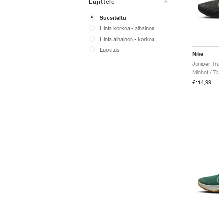
Lajittele
Suositeltu
Hinta korkea - alhainen
Hinta alhainen - korkea
Luokitus
Nike
Miehet / Tr
€114,99