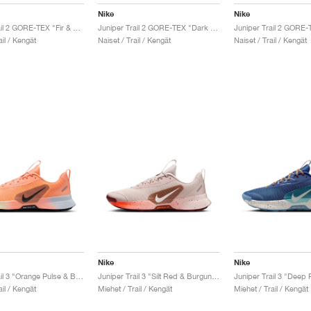
Nike
Nike
Juniper Trail 2 GORE-TEX "Fir & Desert Ochre"
Juniper Trail 2 GORE-TEX "Dark Team Red & Hyper Crimson"
ail / Kengät
Naiset / Trail / Kengät
Naiset / Trail / Kengät
Nike
Nike
Juniper Trail 3 "Orange Pulse & Black"
Juniper Trail 3 "Silt Red & Burgundy Crush"
ail / Kengät
Miehet / Trail / Kengät
Miehet / Trail / Kengät