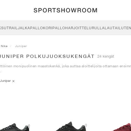
KSU
TRAIL
JALKAPALLO
KORIPALLO
HARJOITTELU
RULLALAUTAILU
TE
Nike
Juniper
 JUNIPER POLKUJUOKSUKENGÄT
24 kengät
töinen monipuolinen maastokenkä, joka auttaa aloittelijoita ottamaan ensim
.
Juniper