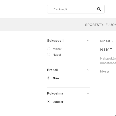
search-
btn
SPORTSTYLE
JUO
Sukupuoli
Kengät
Miehet
NIKE
Naiset
Helppokäyt
maastossa
Brändi
Nike
Nike
Kokoelma
Juniper