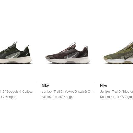
Nike
Nike
Juniper Trail 3 "Sequoia & College Grey"
Juniper Trail 3 "Velvet Brown & College Grey"
ail / Kengät
Miehet / Trail / Kengät
Miehet / Trail / Kengät