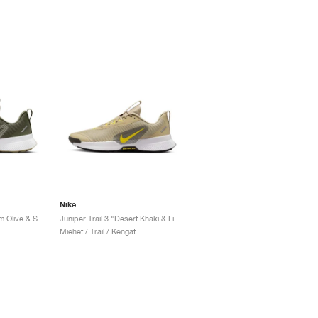
Nike
Juniper Trail 3 "Medium Olive & Sequoia"
Juniper Trail 3 "Desert Khaki & Lightning"
Miehet / Trail / Kengät