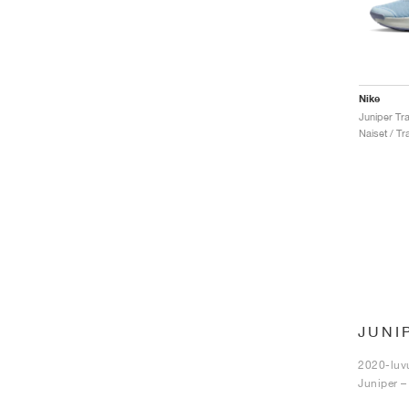
Nike
Naiset / Tra
JUNI
2020-luvu
Juniper – 