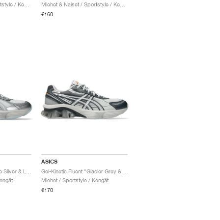
Miehet & Naiset / Sportstyle / Kengät
Miehet & Naiset / Sportstyle / Kengät
€160
ASICS
Gel-Kinetic Fluent "Pure Silver & Light Blue"
Gel-Kinetic Fluent "Glacier Grey & White"
Kengät
Miehet / Sportstyle / Kengät
€170