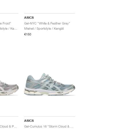
ASICS
e Frost"
Gel-NYC "White & Feather Grey"
Miehet & Naiset / Sportstyle / Kengät
Miehet / Sportstyle / Kengät
€150
ASICS
Gel-Cumulus 16 "Pink Cloud & Pure Silver"
Gel-Cumulus 16 "Storm Cloud & Pure Silver"