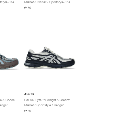
Miehet & Naiset / Sportstyle / Kengät
Miehet & Naiset / Sportstyle / Kengät
€160
ASICS
Gel-SD-Lyte "Slate Blue & Cocoa Powder"
Gel-SD-Lyte "Midnight & Cream"
Kengät
Miehet / Sportstyle / Kengät
€160