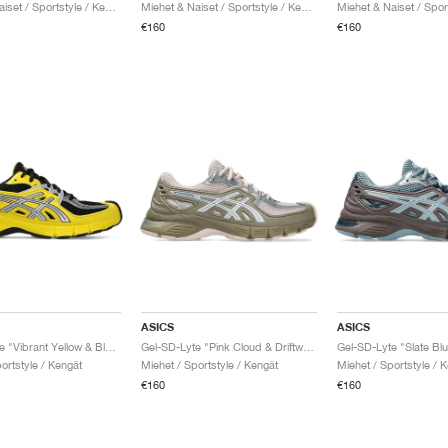
Miehet & Naiset / Sportstyle / Kengät
Miehet & Naiset / Sportstyle / Kengät
€160
€160
ASICS
ASICS
Gel-SD-Lyte "Vibrant Yellow & Black"
Gel-SD-Lyte "Pink Cloud & Driftwood"
ortstyle / Kengät
Miehet / Sportstyle / Kengät
Miehet / Sportstyle / 
€160
€160