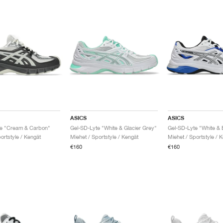
ASICS
ASICS
te "Cream & Carbon"
Gel-SD-Lyte "White & Glacier Grey"
Gel-SD-Lyte "White & 
ortstyle / Kengät
Miehet / Sportstyle / Kengät
Miehet / Sportstyle / 
€160
€160