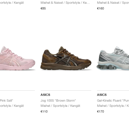
ortstyle / Kengät
Miehet & Naiset / Sportstyle / Kengät
€85
€160
ASICS
ASICS
Pink Salt"
Jog 100S "Brown Storm"
ortstyle / Kengät
Miehet / Sportstyle / Kengät
Miehet / Sportstyle / 
€110
€170