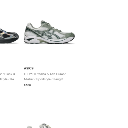
ASICS
Gel-1130 ‘Holiday Pack’ "Black & Pure Silver"
GT-2160 "White & Ash Green"
Miehet & Naiset / Sportstyle / Kengät
Miehet / Sportstyle / Kengät
€130