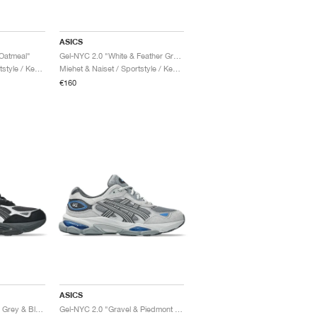
ASICS
 Oatmeal"
Gel-NYC 2.0 "White & Feather Grey"
Miehet & Naiset / Sportstyle / Kengät
Miehet & Naiset / Sportstyle / Kengät
€160
ASICS
Gel-NYC 2.0 "Graphite Grey & Black"
Gel-NYC 2.0 "Gravel & Piedmont Grey"