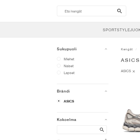
search-
btn
SPORTSTYLE
JUO
Sukupuoli
Kengät
Miehet
ASIC
Naiset
ASICS
Lapset
Brändi
ASICS
Kokoelma
Search