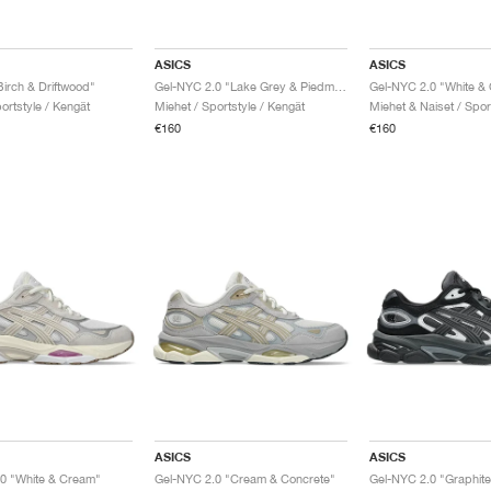
ASICS
ASICS
irch & Driftwood"
Gel-NYC 2.0 "Lake Grey & Piedmont Grey"
Gel-NYC 2.0 "White &
ortstyle / Kengät
Miehet / Sportstyle / Kengät
€160
€160
ASICS
ASICS
0 "White & Cream"
Gel-NYC 2.0 "Cream & Concrete"