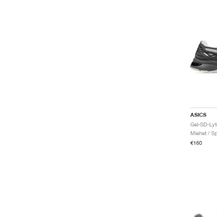
ASICS
Gel-SD-Ly
Miehet / Sp
€160