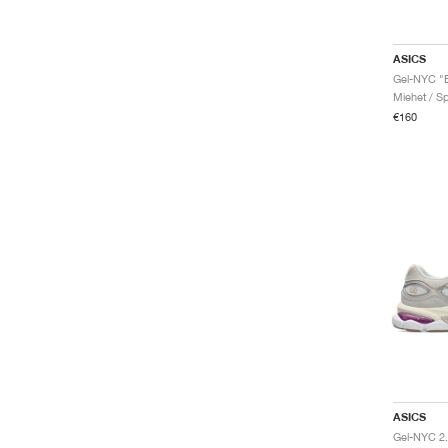
ASICS
Gel-NYC "B
Miehet / Sp
€160
ASICS
Gel-NYC 2.