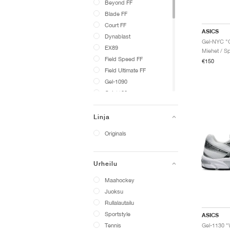
Beyond FF
Blade FF
Court FF
ASICS
Dynablast
Gel-NYC "
EX89
Miehet / Sp
Field Speed FF
€150
Field Ultimate FF
Gel-1090
Gel-1130
Gel-Challenger
Gel-Cumulus
Linja
Gel-DS Trainer 14
Originals
Gel-K1011
Gel-Kayano
Gel-Kayano 14
Urheilu
Gel-Kayano 20
Maahockey
Gel-Kinetic Fluent
Juoksu
Gel-Lyte
Rullalautailu
Gel-Nimbus
Sportstyle
ASICS
Gel-Nimbus 10.1
Tennis
Gel-1130 "W
Gel-Nimbus 9