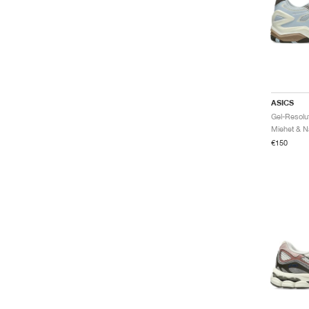
Superblast
Skyhand
Sonicblast
Tiger Runner
Upcourt
VIC NBD
ASICS
Miehet & Na
€150