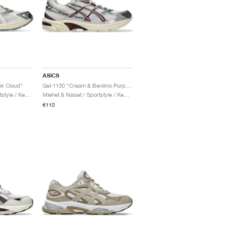
ASICS
nk Cloud"
Gel-1130 "Cream & Beniimo Purple"
Miehet & Naiset / Sportstyle / Kengät
Miehet & Naiset / Sportstyle / Kengät
€110