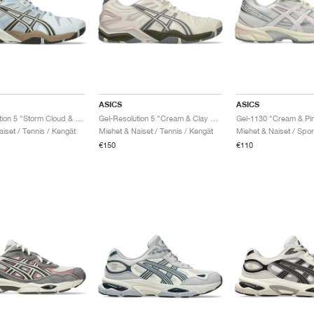
ASICS
ASICS
Gel-Resolution 5 "Storm Cloud & Sepia Brown"
Gel-Resolution 5 "Cream & Clay Grey"
Gel-1130 "Cream & Pi
iset / Tennis / Kengät
Miehet & Naiset / Tennis / Kengät
€150
€110