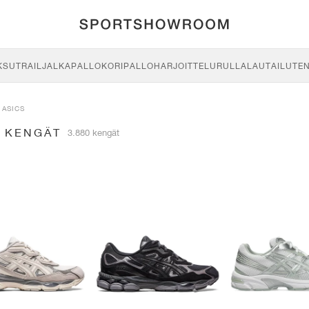
KSU
TRAIL
JALKAPALLO
KORIPALLO
HARJOITTELU
RULLALAUTAILU
TE
ASICS
S KENGÄT
3.880 kengät