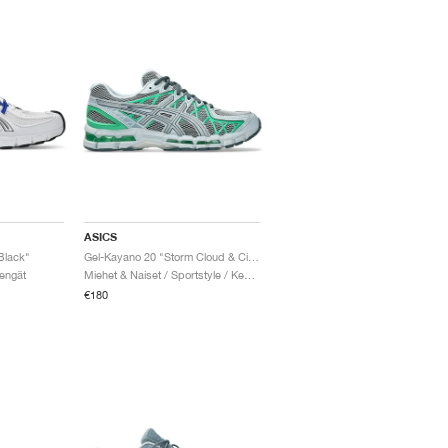
ASICS
Black"
Gel-Kayano 20 "Storm Cloud & Cilantro"
Kengät
Miehet & Naiset / Sportstyle / Kengät
€180