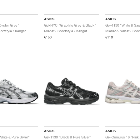
ASICS
ASICS
Oyster Grey"
Gel-NYC "Graphite Grey & Black"
Gel-1130 "White & Sag
ortstyle / Kengät
Miehet / Sportstyle / Kengät
€150
€110
ASICS
ASICS
hite & Pure Silver"
Gel-1130 "Black & Pure Silver"