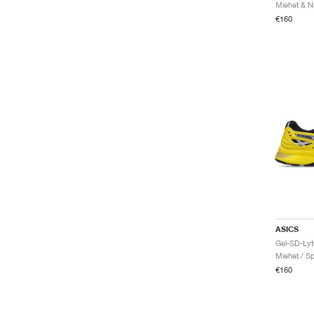
€160
ASICS
Miehet / Sp
€160