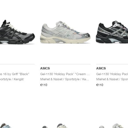
ASICS
ASICS
s 16 by Griff "Black"
Gel-1130 ‘Holiday Pack’ "Cream & Pure Silver"
ortstyle / Kengät
Miehet & Naiset / Sportstyle / Kengät
€110
€110