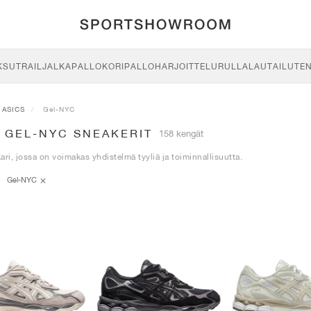
KSU
TRAIL
JALKAPALLO
KORIPALLO
HARJOITTELU
RULLALAUTAILU
TE
ASICS
Gel-NYC
S GEL-NYC SNEAKERIT
158 kengät
ari, jossa on voimakas yhdistelmä tyyliä ja toiminnallisuutta.
Gel-NYC