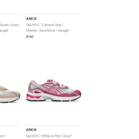
ASICS
Barely Rose"
Gel-NYC "Cement Grey"
Kengät
Miehet / Sportstyle / Kengät
€160
ASICS
eam"
Gel-NYC "White & Pink Cloud"