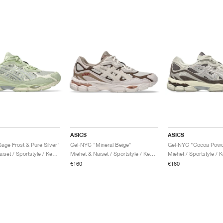
ASICS
ASICS
age Frost & Pure Silver"
Gel-NYC "Mineral Beige"
Miehet & Naiset / Sportstyle / Kengät
Miehet & Naiset / Sportstyle / Kengät
Miehet / Sportstyle / 
€160
€160