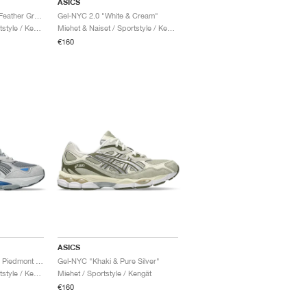
ASICS
Gel-NYC 2.0 "White & Feather Grey"
Gel-NYC 2.0 "White & Cream"
Miehet & Naiset / Sportstyle / Kengät
Miehet & Naiset / Sportstyle / Kengät
€160
ASICS
Gel-NYC 2.0 "Gravel & Piedmont Grey"
Gel-NYC "Khaki & Pure Silver"
Miehet & Naiset / Sportstyle / Kengät
Miehet / Sportstyle / Kengät
€160