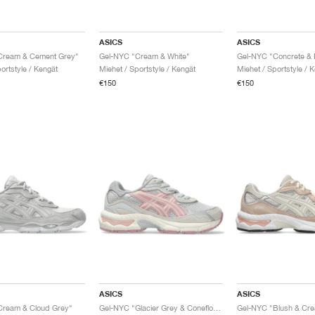
ASICS
ASICS
Cream & Cement Grey"
Gel-NYC "Cream & White"
Gel-NYC "Concrete & 
ortstyle / Kengät
Miehet / Sportstyle / Kengät
Miehet / Sportstyle / 
€150
€150
ASICS
ASICS
Cream & Cloud Grey"
Gel-NYC "Glacier Grey & Coneflower"
Gel-NYC "Blush & Cr