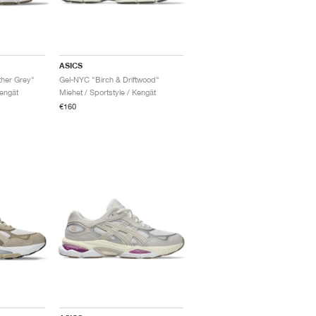
ASICS
ther Grey"
Gel-NYC "Birch & Driftwood"
Kengät
Miehet / Sportstyle / Kengät
€160