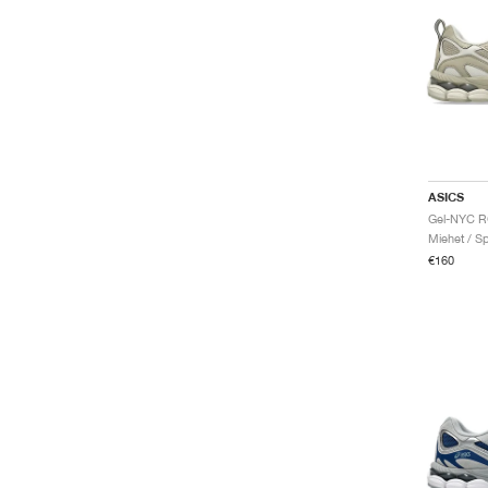
ASICS
Miehet / Sp
€160