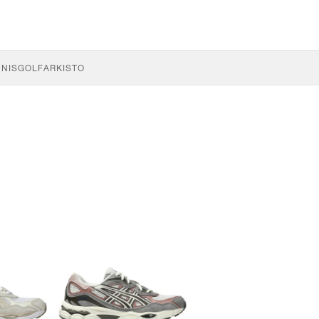
NNIS
GOLF
ARKISTO