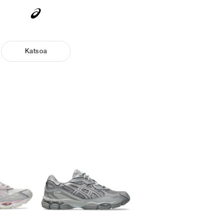
Katsoa