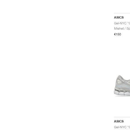
ASICS
Gel-NYC "
Miehet / Sp
€150
ASICS
Gel-NYC "