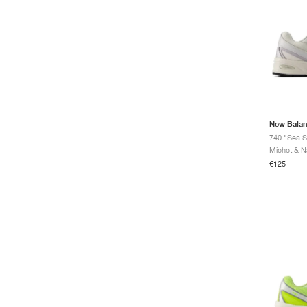
New Bala
740 "Sea Sa
€125