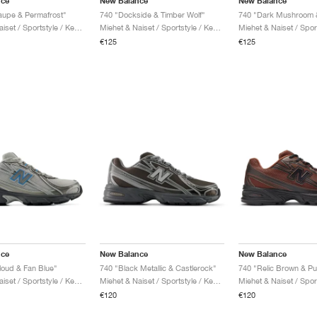
nce
New Balance
New Balance
Taupe & Permafrost"
740 "Dockside & Timber Wolf"
740 "Dark Mushroom 
Miehet & Naiset / Sportstyle / Kengät
Miehet & Naiset / Sportstyle / Kengät
€125
€125
nce
New Balance
New Balance
loud & Fan Blue"
740 "Black Metallic & Castlerock"
740 "Relic Brown & P
Miehet & Naiset / Sportstyle / Kengät
Miehet & Naiset / Sportstyle / Kengät
€120
€120