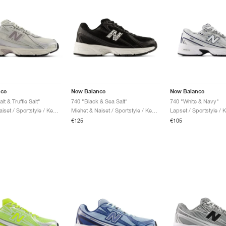
nce
New Balance
New Balance
lt & Truffle Salt"
740 "Black & Sea Salt"
740 "White & Navy"
Miehet & Naiset / Sportstyle / Kengät
Miehet & Naiset / Sportstyle / Kengät
Lapset / Sportstyle / 
€125
€105