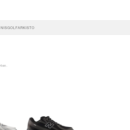
NNIS
GOLF
ARKISTO
rten.