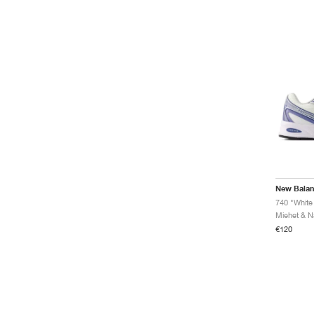
New Bala
740 "White
€120