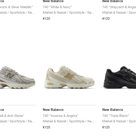
nce
New Balance
New Balance
rock & Silver Metallic"
740 "White & Navy"
740 "Shipyard & Ango
Miehet & Naiset / Sportstyle / Kengät
Miehet & Naiset / Sportstyle / Kengät
€120
€120
nce
New Balance
New Balance
lt & Arid Stone"
740 "Incense & Angora"
740 "Triple Black"
Miehet & Naiset / Sportstyle / Kengät
Miehet & Naiset / Sportstyle / Kengät
€120
€120