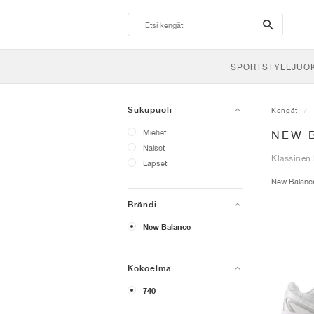
search-
btn
SPORTSTYLE
JUO
Sukupuoli
Kengät
Miehet
NEW 
Naiset
Klassinen 
Lapset
New Balan
Brändi
New Balance
Kokoelma
740