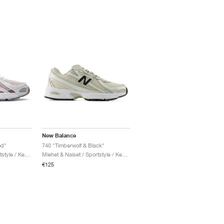
New Balance
od"
740 "Timberwolf & Black"
Miehet & Naiset / Sportstyle / Kengät
Miehet & Naiset / Sportstyle / Kengät
€125