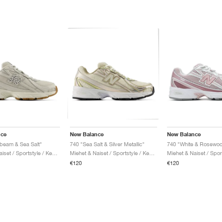
nce
New Balance
New Balance
beam & Sea Salt"
740 "Sea Salt & Silver Metallic"
740 "White & Rosewo
Miehet & Naiset / Sportstyle / Kengät
Miehet & Naiset / Sportstyle / Kengät
€120
€120