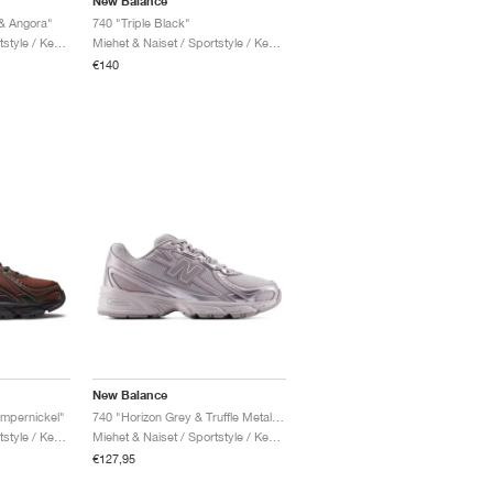
New Balance
& Angora"
740 "Triple Black"
Miehet & Naiset / Sportstyle / Kengät
Miehet & Naiset / Sportstyle / Kengät
€140
New Balance
umpernickel"
740 "Horizon Grey & Truffle Metallic"
Miehet & Naiset / Sportstyle / Kengät
Miehet & Naiset / Sportstyle / Kengät
€127,95