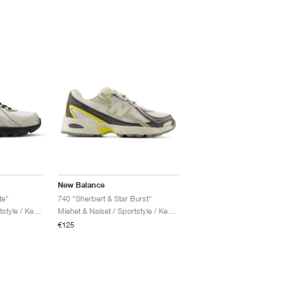
New Balance
te"
740 "Sherbert & Star Burst"
Miehet & Naiset / Sportstyle / Kengät
Miehet & Naiset / Sportstyle / Kengät
€125