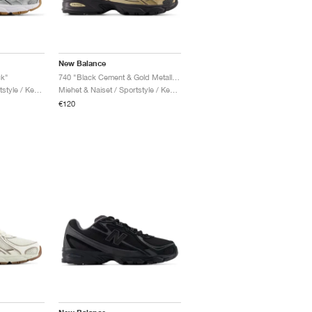
New Balance
ck"
740 "Black Cement & Gold Metallic"
Miehet & Naiset / Sportstyle / Kengät
Miehet & Naiset / Sportstyle / Kengät
€120