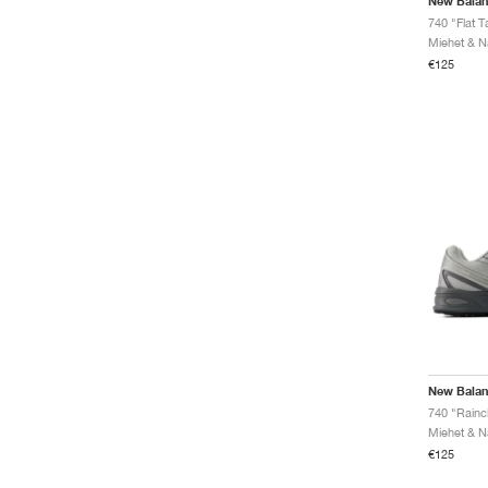
New Bala
740 "Flat 
€125
New Bala
740 "Rainc
€125