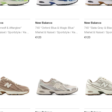
nce
New Balance
New Balance
rwolf & Afterglow"
740 "Oxford Blue & Magic Blue"
740 "Slate Grey & Bla
Miehet & Naiset / Sportstyle / Kengät
Miehet & Naiset / Sportstyle / Kengät
€120
€120