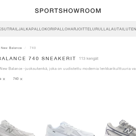
KSU
TRAIL
JALKAPALLO
KORIPALLO
HARJOITTELU
RULLALAUTAILU
TE
New Balance
740
BALANCE 740 SNEAKERIT
113 kengät
New Balance -juoksukenkä, joka on uudistettu modernia lenkkarikulttuuria va
ce
740