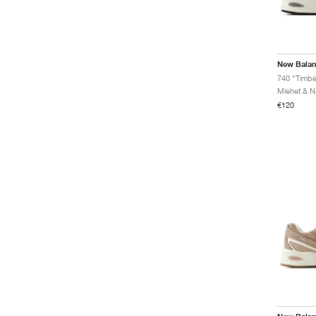
New Bala
740 "Timbe
€120