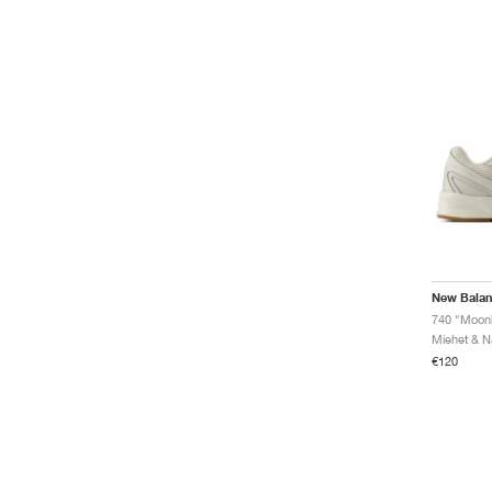
New Bala
740 "Moon
€120