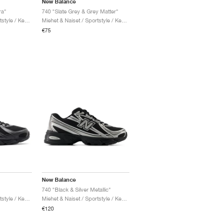
New Balance
ra"
740 "Slate Grey & Grey Matter"
Miehet & Naiset / Sportstyle / Kengät
Miehet & Naiset / Sportstyle / Kengät
€75
New Balance
740 "Black & Silver Metallic"
Miehet & Naiset / Sportstyle / Kengät
Miehet & Naiset / Sportstyle / Kengät
€120