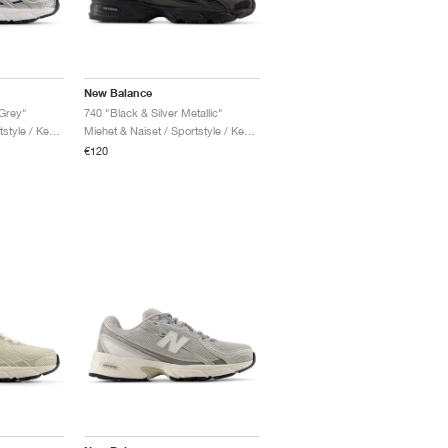
New Balance
Grey"
740 "Black & Silver Metallic"
Miehet & Naiset / Sportstyle / Kengät
Miehet & Naiset / Sportstyle / Kengät
€120