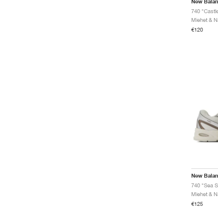
New Bala
740 "Castle
€120
New Bala
740 "Sea Sa
€125