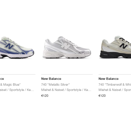
nce
New Balance
New Balance
 & Magic Blue"
740 "Metallic Silver"
740 "Timberwolf & Whi
Miehet & Naiset / Sportstyle / Kengät
Miehet & Naiset / Sportstyle / Kengät
€120
€120