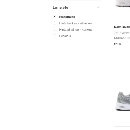
Lajittele
Suositeltu
Hinta korkea - alhainen
New Bala
Hinta alhainen - korkea
740 "White 
Luokitus
€120