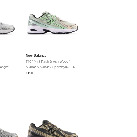
New Balance
740 "Mint Flash & Ash Wood"
Kengät
Miehet & Naiset / Sportstyle / Kengät
€120