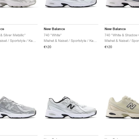
nce
New Balance
New Balance
& Silver Metallic"
740 "White"
740 "White & Shadow 
Miehet & Naiset / Sportstyle / Kengät
Miehet & Naiset / Sportstyle / Kengät
€120
€120