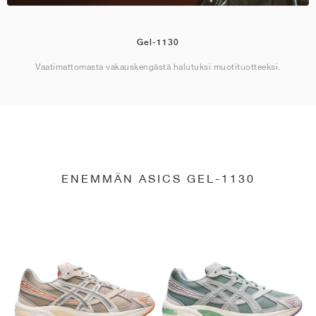
Gel-1130
Vaatimattomasta vakauskengästä halutuksi muotituotteeksi.
ENEMMÄN ASICS GEL-1130