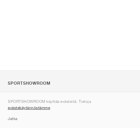
SPORTSHOWROOM
Tietoa meistä
SPORTSHOWROOM käyttää evästeitä. Tietoja
Ota yhteyttä
evästekäytännöstämme
.
Sitemap
Jatka
Tuotemerkit