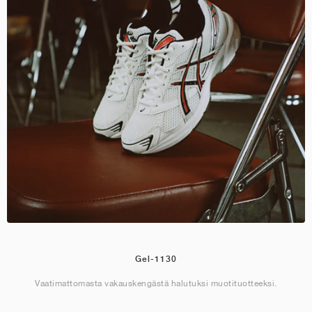
Gel-1130
Vaatimattomasta vakauskengästä halutuksi muotituotteeksi.