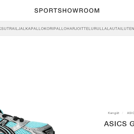
KSU
TRAIL
JALKAPALLO
KORIPALLO
HARJOITTELU
RULLALAUTAILU
TE
Kengät
ASI
ASICS G