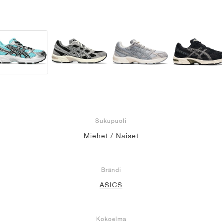
Sukupuoli
Miehet / Naiset
Brändi
ASICS
Kokoelma