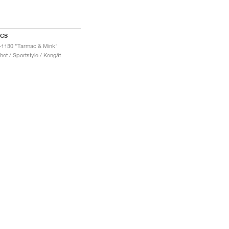
ICS
-1130 "Tarmac & Mink"
het / Sportstyle / Kengät