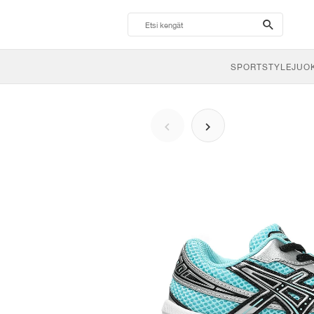
search-
btn
SPORTSTYLE
JUO