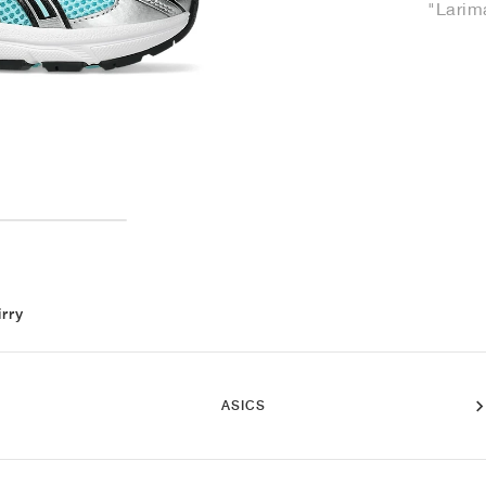
"Larima
irry
ASICS