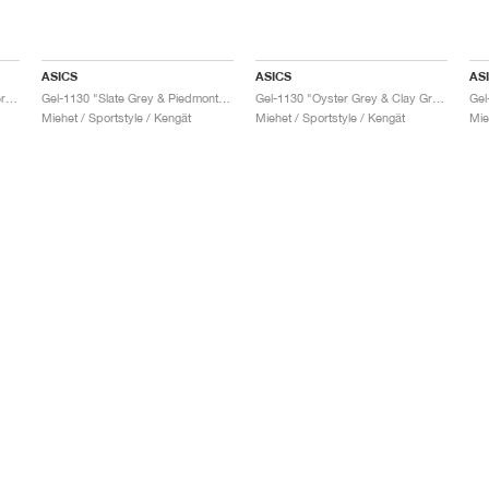
ASICS
ASICS
AS
Gel-1130 "Feather Grey & Oyster Grey"
Gel-1130 "Slate Grey & Piedmont Grey"
Gel-1130 "Oyster Grey & Clay Grey"
Gel
Miehet / Sportstyle / Kengät
Miehet / Sportstyle / Kengät
Mie