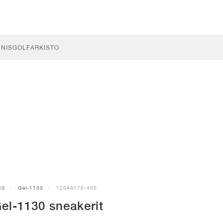
NNIS
GOLF
ARKISTO
CS
Gel-1130
1204A170-400
el-1130 sneakerit