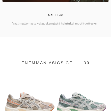
Gel-1130
Vaatimattomasta vakauskengästä halutuksi muotituotteeksi.
ENEMMÄN ASICS GEL-1130