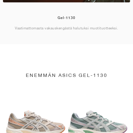
Gel-1130
Vaatimattomasta vakauskengästä halutuksi muotituotteeksi.
ENEMMÄN ASICS GEL-1130