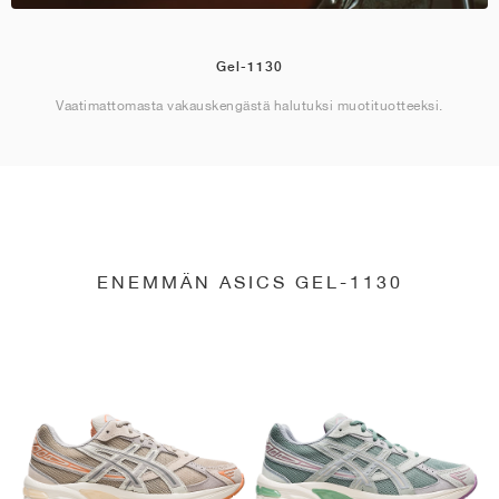
Gel-1130
Vaatimattomasta vakauskengästä halutuksi muotituotteeksi.
ENEMMÄN ASICS GEL-1130