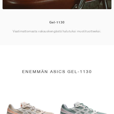
Gel-1130
Vaatimattomasta vakauskengästä halutuksi muotituotteeksi.
ENEMMÄN ASICS GEL-1130