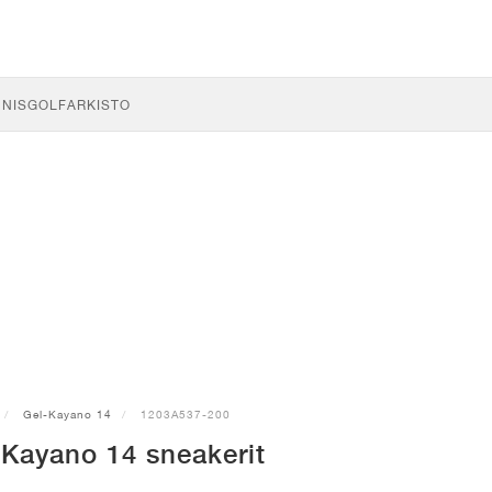
NNIS
GOLF
ARKISTO
Gel-Kayano 14
1203A537-200
Kayano 14 sneakerit