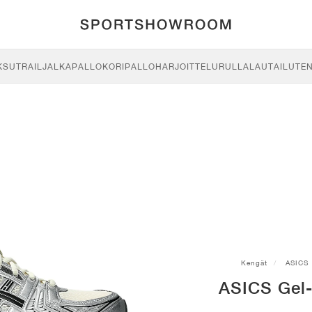
KSU
TRAIL
JALKAPALLO
KORIPALLO
HARJOITTELU
RULLALAUTAILU
TE
Kengät
ASICS
ASICS Gel-