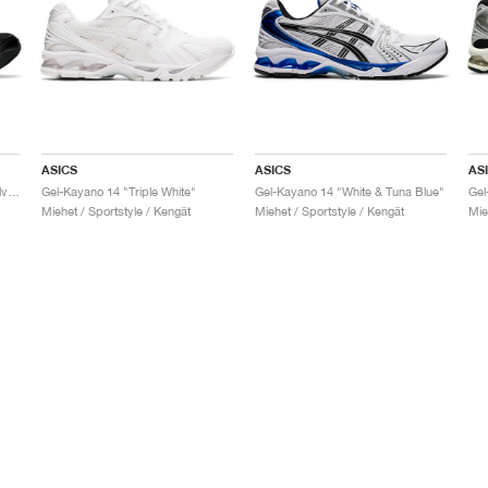
ASICS
ASICS
AS
Gel-Kayano 14 "Black & Pure Silver"
Gel-Kayano 14 "Triple White"
Gel-Kayano 14 "White & Tuna Blue"
Gel
Miehet / Sportstyle / Kengät
Miehet / Sportstyle / Kengät
Mie