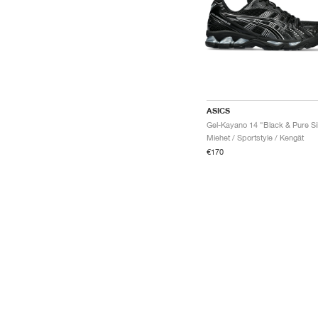
ASICS
Miehet / Sportstyle / Kengät
€170