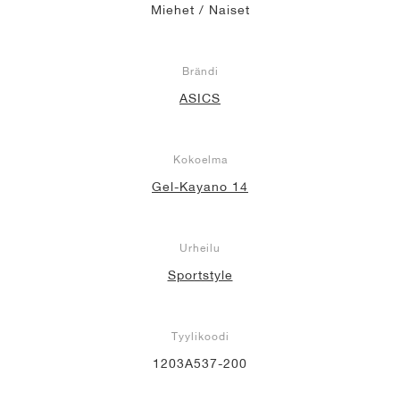
Miehet / Naiset
Brändi
ASICS
Kokoelma
Gel-Kayano 14
Urheilu
Sportstyle
Tyylikoodi
1203A537-200