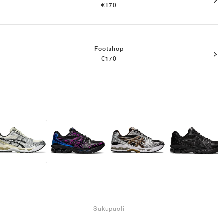
€170
Footshop
€170
Sukupuoli