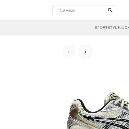
search-
btn
SPORTSTYLE
JUO