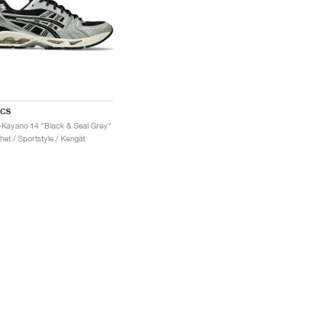
ICS
-Kayano 14 "Black & Seal Grey"
het / Sportstyle / Kengät