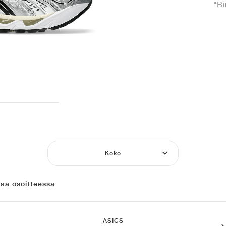
"Bi
Koko
laa osoitteessa
ASICS