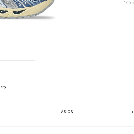
"Cr
irry
ASICS