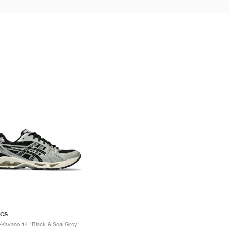
ICS
-Kayano 14 "Black & Seal Grey"