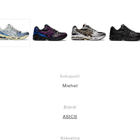
Sukupuoli
Miehet
Brändi
ASICS
Kokoelma