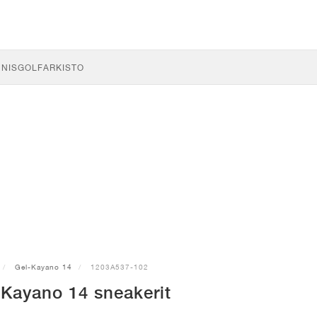
NNIS
GOLF
ARKISTO
Gel-Kayano 14
1203A537-102
Kayano 14 sneakerit