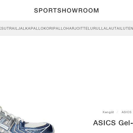
KSU
TRAIL
JALKAPALLO
KORIPALLO
HARJOITTELU
RULLALAUTAILU
TE
Kengät
ASICS
ASICS Gel-