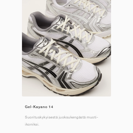
Gel-Kayano 14
Suorituskykyisestä juoksukengästä muoti-
ikoniksi.