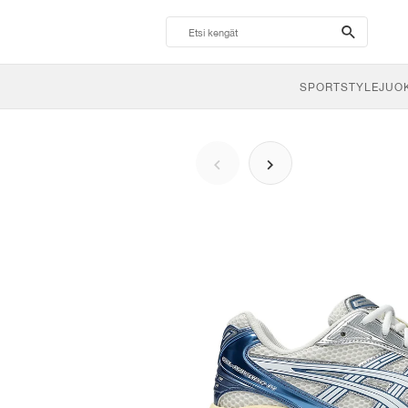
search-
btn
SPORTSTYLE
JUO