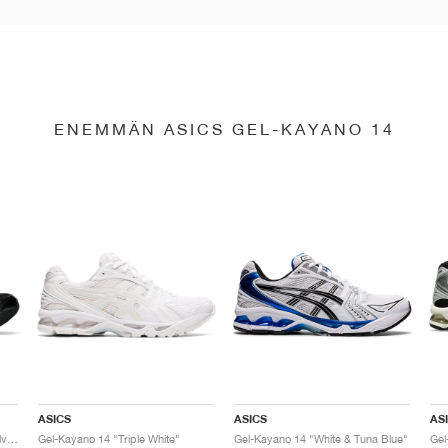
ENEMMÄN ASICS GEL-KAYANO 14
ASICS
ASICS
AS
Gel-Kayano 14 "Black & Pure Silver"
Gel-Kayano 14 "Triple White"
Gel-Kayano 14 "White & Tuna Blue"
Gel