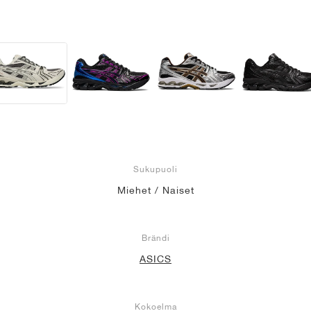
Sukupuoli
Miehet / Naiset
Brändi
ASICS
Kokoelma