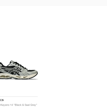
ICS
-Kayano 14 "Black & Seal Grey"