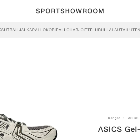
KSU
TRAIL
JALKAPALLO
KORIPALLO
HARJOITTELU
RULLALAUTAILU
TE
Kengät
ASICS
ASICS Gel-