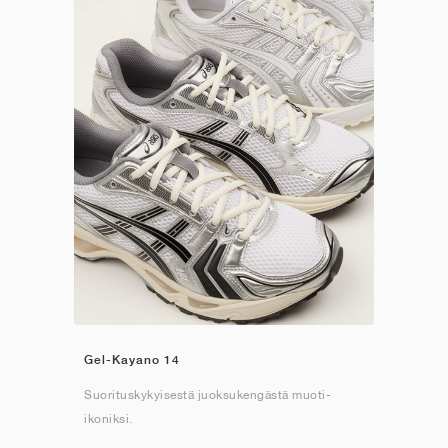
Gel-Kayano 14
Suorituskykyisestä juoksukengästä muoti-
ikoniksi.