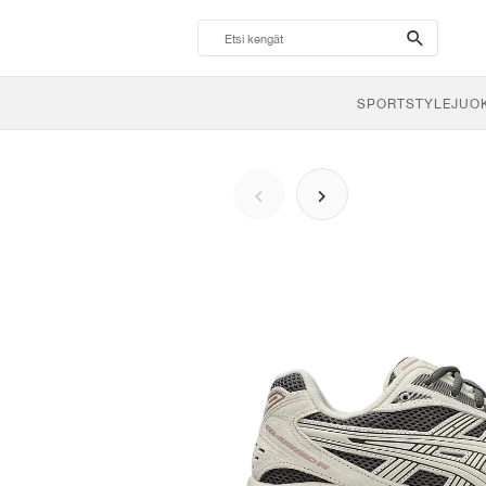
search-
btn
SPORTSTYLE
JUO