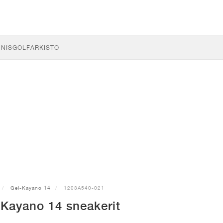
NNIS
GOLF
ARKISTO
Gel-Kayano 14
1203A540-021
Kayano 14 sneakerit