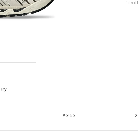
"Truf
irry
ASICS