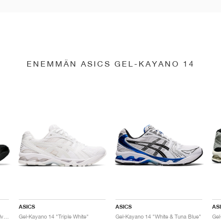
ENEMMÄN ASICS GEL-KAYANO 14
ASICS
ASICS
AS
Gel-Kayano 14 "Black & Pure Silver"
Gel-Kayano 14 "Triple White"
Gel-Kayano 14 "White & Tuna Blue"
Gel