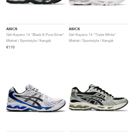
ASICS
ASICS
Gel-Kayano 14 "Black & Pure Silver"
Gel-Kayano 14 "Triple White"
Miehet / Sportstyle / Kengät
Miehet / Sportstyle / Kengät
€170