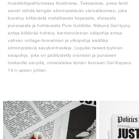
musiikkitapahtumassa Austinissa, Teksasissa, jossa fanit
saivat nähdä kengän silmiinpistävän värivalikoiman, joka
koostuu kiiltävästä metallisesta hopeasta, eloisasta
punaisesta ja hohtavasta Pure Goldista. Näkyvä Gel-tyyny
antaa kiiltävää hohtoa, kermanvärinen välipohja antaa
vahvan vintage-tunnelman ja ulkopohja sisältää
silmiinpistäviä sävykontrasteja. Lopuksi tweed-tyylinen
sisäpohja, joka on päällystetty oranssin ja punaisen
loistavilla sävyillä, viimeistelee tämän ikonisen Gel-Kayano
14:n upean juhlan.