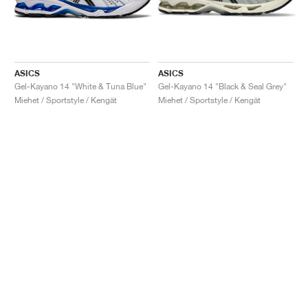
ASICS
ASICS
Gel-Kayano 14 "White & Tuna Blue"
Gel-Kayano 14 "Black & Seal Grey"
Miehet / Sportstyle / Kengät
Miehet / Sportstyle / Kengät