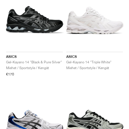
ASICS
ASICS
Gel-Kayano 14 "Black & Pure Silver"
Gel-Kayano 14 "Triple White"
Miehet / Sportstyle / Kengät
Miehet / Sportstyle / Kengät
€170