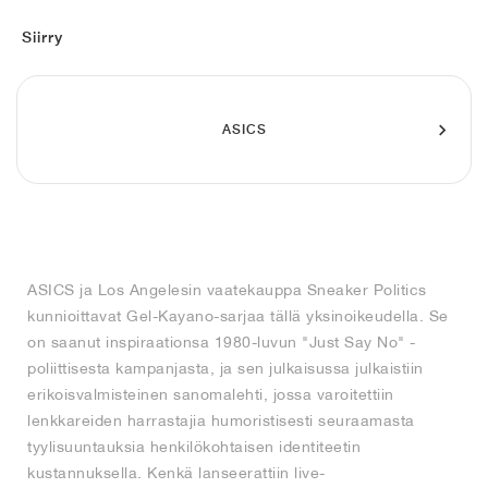
FIELD GENERAL
CRAZE
ADIRACER
MULE
471
GEL-CUMULUS 16
G.T. CUT
FORCE 58
TEKKIRA CUP
508
JORDAN
Siirry
KILLSHOT 2
MOTO 2K
ITALIA
LEGACY 312
ALLERDALE
G.T. FUTURE
PS8
ALOHA SUPER
600
TOTAL 90
PHENOMENA
FORUM
JUMPMAN JACK
2000
VERTEBRAE
808
ASICS
AVA ROVER
1000
HAMBURG
204L
AIR MAX 95
933
MIND
860V2
ASICS ja Los Angelesin vaatekauppa Sneaker Politics
AIR RIFT
kunnioittavat Gel-Kayano-sarjaa tällä yksinoikeudella. Se
on saanut inspiraationsa 1980-luvun "Just Say No" -
poliittisesta kampanjasta, ja sen julkaisussa julkaistiin
erikoisvalmisteinen sanomalehti, jossa varoitettiin
lenkkareiden harrastajia humoristisesti seuraamasta
tyylisuuntauksia henkilökohtaisen identiteetin
kustannuksella. Kenkä lanseerattiin live-