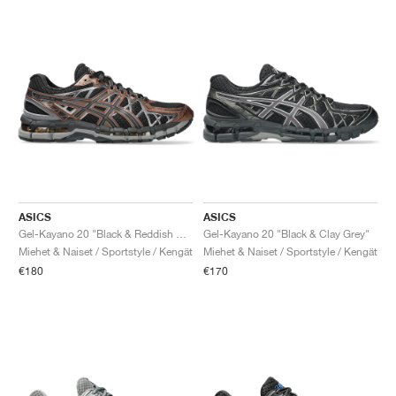
ASICS
ASICS
Gel-Kayano 20 "Black & Reddish Brown"
Gel-Kayano 20 "Black & Clay Grey"
Miehet & Naiset / Sportstyle / Kengät
Miehet & Naiset / Sportstyle / Kengät
€180
€170