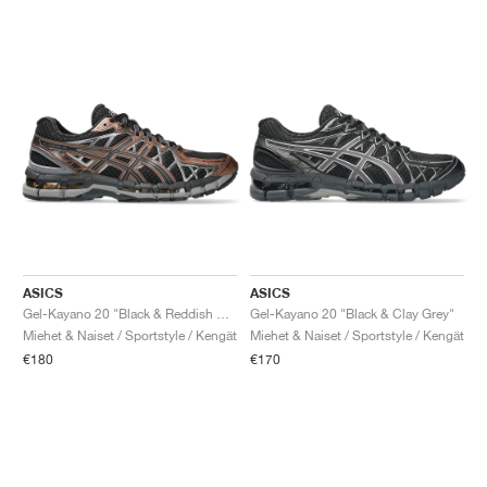
ASICS
ASICS
Gel-Kayano 20 "Black & Reddish Brown"
Gel-Kayano 20 "Black & Clay Grey"
Miehet & Naiset / Sportstyle / Kengät
Miehet & Naiset / Sportstyle / Kengät
€180
€170