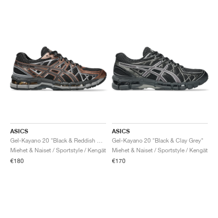
ASICS
ASICS
Gel-Kayano 20 "Black & Reddish Brown"
Gel-Kayano 20 "Black & Clay Grey"
Miehet & Naiset / Sportstyle / Kengät
Miehet & Naiset / Sportstyle / Kengät
€180
€170