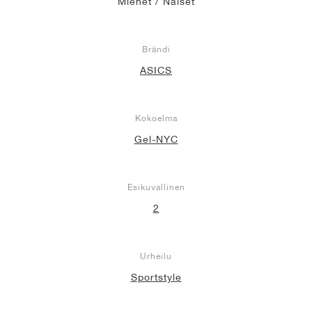
Miehet / Naiset
Brändi
ASICS
Kokoelma
Gel-NYC
Esikuvallinen
2
Urheilu
Sportstyle