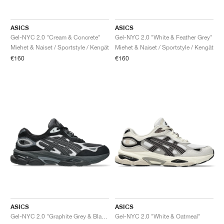
ASICS
ASICS
Gel-NYC 2.0 "Cream & Concrete"
Gel-NYC 2.0 "White & Feather Grey"
Miehet & Naiset / Sportstyle / Kengät
Miehet & Naiset / Sportstyle / Kengät
€160
€160
ASICS
ASICS
Gel-NYC 2.0 "Graphite Grey & Black"
Gel-NYC 2.0 "White & Oatmeal"