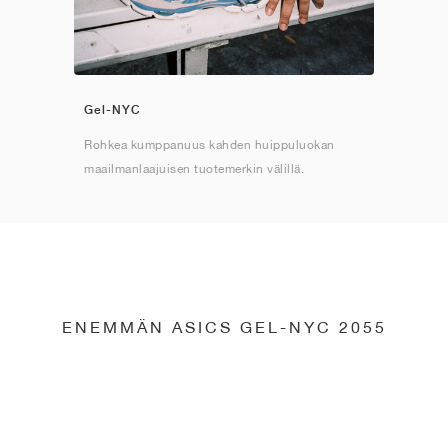
Gel-NYC
Rohkea kumppanuus kahden huippuluokan
maailmanlaajuisen tuotemerkin välillä.
ENEMMÄN ASICS GEL-NYC 2055