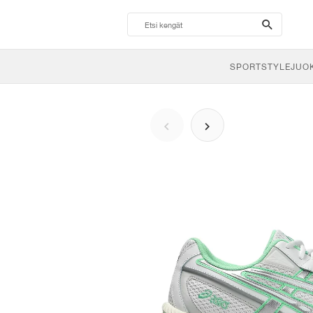
search-
btn
SPORTSTYLE
JUO