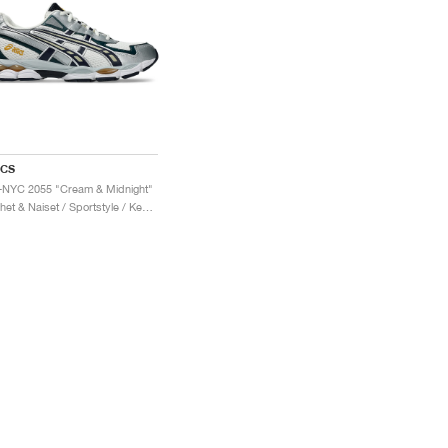
ICS
-NYC 2055 "Cream & Midnight"
Miehet & Naiset / Sportstyle / Kengät