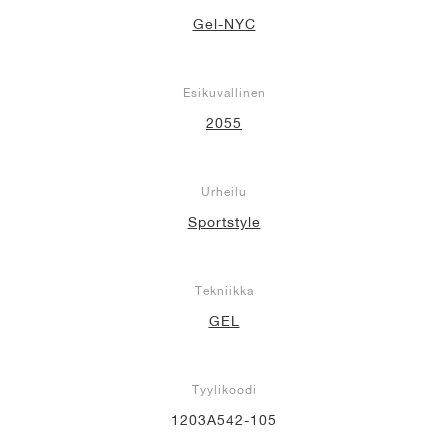
Gel-NYC
Esikuvallinen
2055
Urheilu
Sportstyle
Tekniikka
GEL
Tyylikoodi
1203A542-105