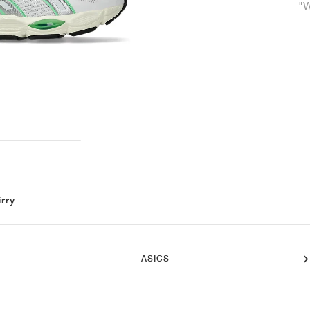
"W
irry
ASICS