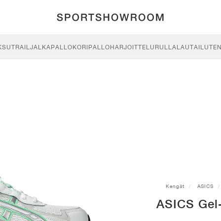
KSU
TRAIL
JALKAPALLO
KORIPALLO
HARJOITTELU
RULLALAUTAILU
TE
Kengät
ASICS
ASICS Gel