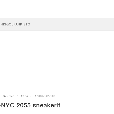
NNIS
GOLF
ARKISTO
Gel-NYC
2055
1203A542-105
-NYC 2055 sneakerit