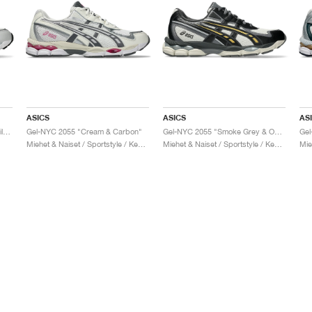
ASICS
ASICS
AS
Gel-NYC 2055 "Cream & Pure Silver"
Gel-NYC 2055 "Cream & Carbon"
Gel-NYC 2055 "Smoke Grey & Obsidian Grey"
Gel
Miehet & Naiset / Sportstyle / Kengät
Miehet & Naiset / Sportstyle / Kengät