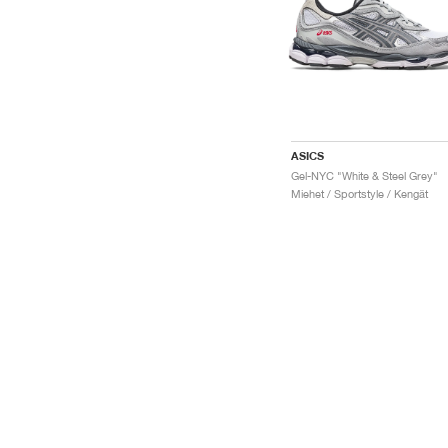
ASICS
Gel-NYC "White & Steel Grey"
Miehet / Sportstyle / Kengät