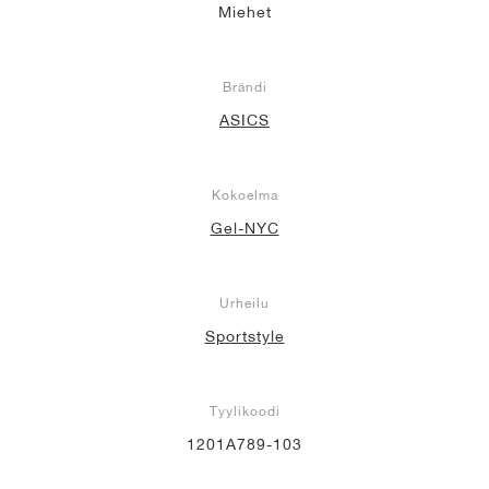
Miehet
Brändi
ASICS
Kokoelma
Gel-NYC
Urheilu
Sportstyle
Tyylikoodi
1201A789-103