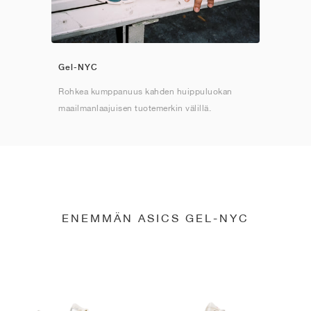
Gel-NYC
Rohkea kumppanuus kahden huippuluokan
maailmanlaajuisen tuotemerkin välillä.
ENEMMÄN ASICS GEL-NYC