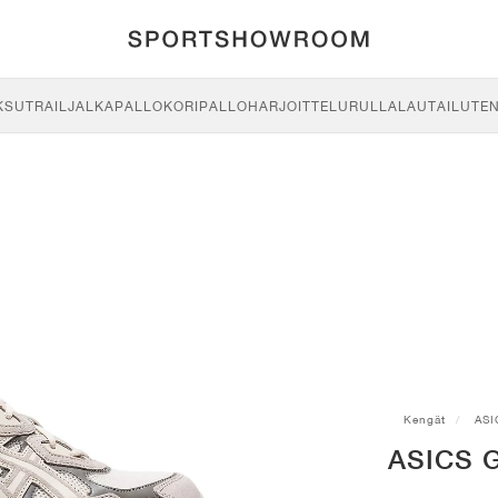
KSU
TRAIL
JALKAPALLO
KORIPALLO
HARJOITTELU
RULLALAUTAILU
TE
Kengät
ASI
ASICS G