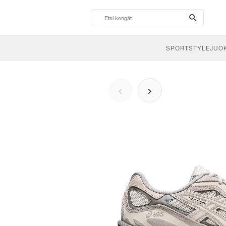
search-
btn
SPORTSTYLE
JUO