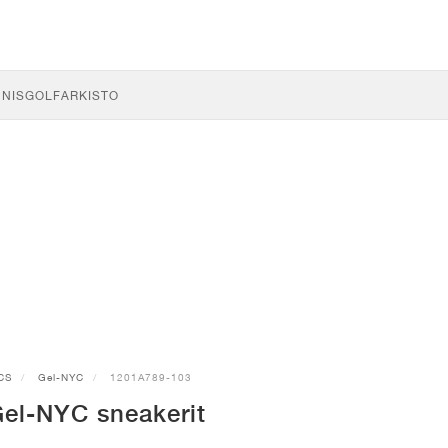
NNIS
GOLF
ARKISTO
CS
Gel-NYC
1201A789-103
el-NYC sneakerit