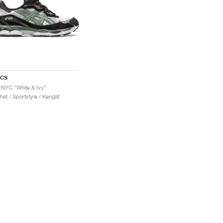
ICS
-NYC "White & Ivy"
het / Sportstyle / Kengät