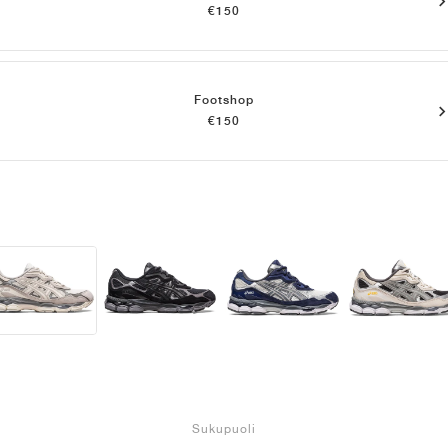
€150
Footshop
€150
Sukupuoli