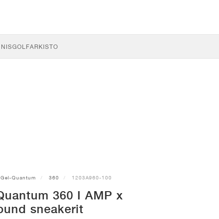
NNIS
GOLF
ARKISTO
Gel-Quantum
360
1203A960-100
Quantum 360 I AMP x
ound sneakerit