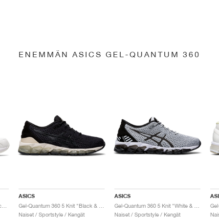
ENEMMÄN ASICS GEL-QUANTUM 360
ASICS
ASICS
AS
Gel-Quantum 360 6 "White & Techno Cyan"
Gel-Quantum 360 5 Knit "Black & Cozy Pink"
Gel-Quantum 360 5 Knit "White & Black"
Naiset / Sportstyle / Kengät
Naiset / Sportstyle / Kengät
Nai