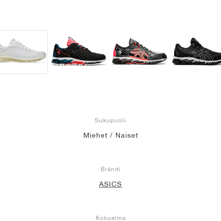
Sukupuoli
Miehet / Naiset
Brändi
ASICS
Kokoelma