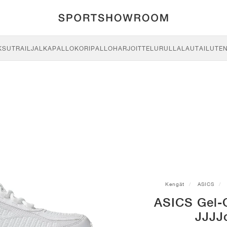
KSU
TRAIL
JALKAPALLO
KORIPALLO
HARJOITTELU
RULLALAUTAILU
TE
Kengät
ASICS
ASICS Gel-
JJJJ