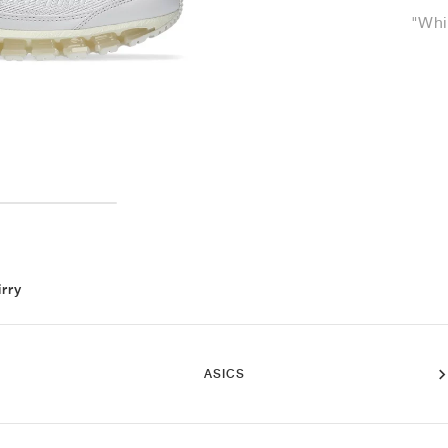
"Whi
irry
ASICS