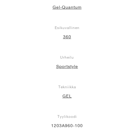
Gel-Quantum
Esikuvallinen
360
Urheilu
Sportstyle
Tekniikka
GEL
Tyylikoodi
1203A960-100