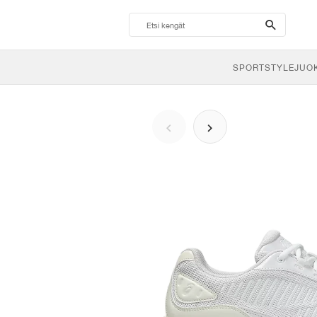
search-
btn
SPORTSTYLE
JUO