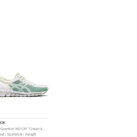
ICS
Gel-Quantum 360 CM "Cream & Huddle Yellow"
set / Sportstyle / Kengät