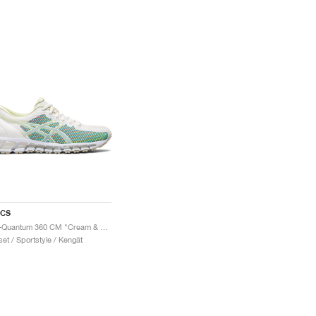
ICS
Gel-Quantum 360 CM "Cream & Huddle Yellow"
set / Sportstyle / Kengät