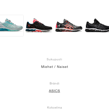
Sukupuoli
Miehet / Naiset
Brändi
ASICS
Kokoelma