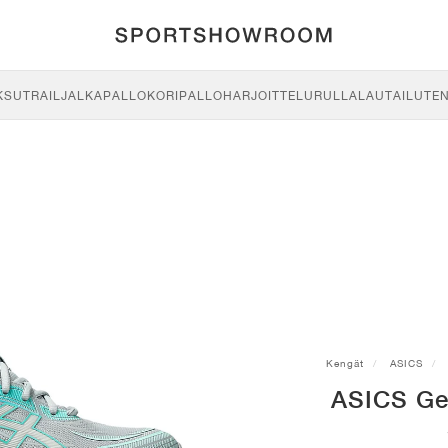
KSU
TRAIL
JALKAPALLO
KORIPALLO
HARJOITTELU
RULLALAUTAILU
TE
Kengät
ASICS
ASICS Ge