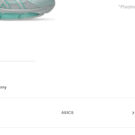
"Piedm
irry
ASICS