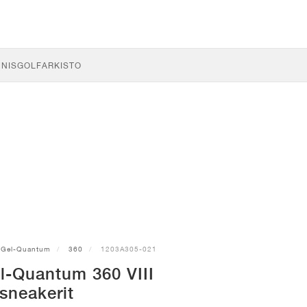
NNIS
GOLF
ARKISTO
Gel-Quantum
360
1203A305-021
l-Quantum 360 VIII
sneakerit