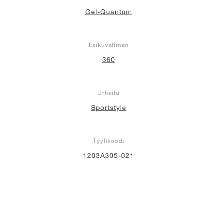
Gel-Quantum
Esikuvallinen
360
Urheilu
Sportstyle
Tyylikoodi
1203A305-021