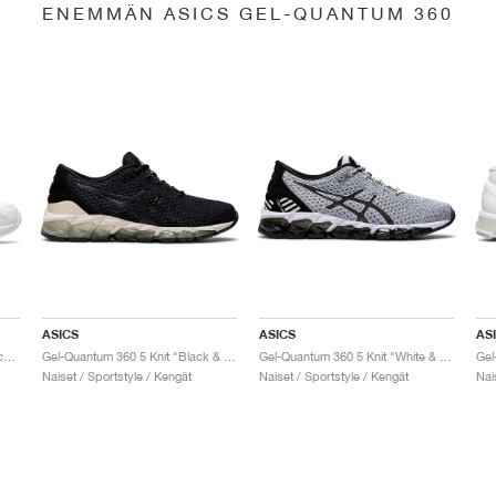
ENEMMÄN ASICS GEL-QUANTUM 360
ASICS
ASICS
AS
Gel-Quantum 360 6 "White & Techno Cyan"
Gel-Quantum 360 5 Knit "Black & Cozy Pink"
Gel-Quantum 360 5 Knit "White & Black"
Naiset / Sportstyle / Kengät
Naiset / Sportstyle / Kengät
Nai