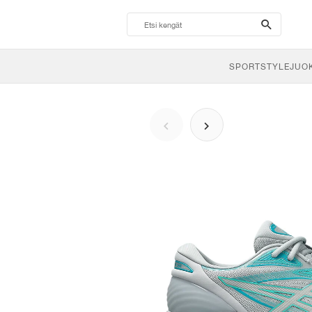
search-
btn
SPORTSTYLE
JUO