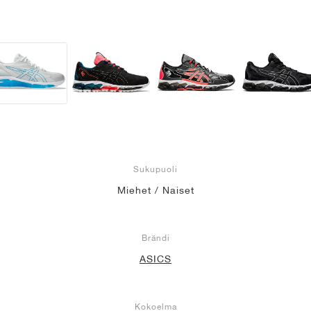
Sukupuoli
Miehet / Naiset
Brändi
ASICS
Kokoelma