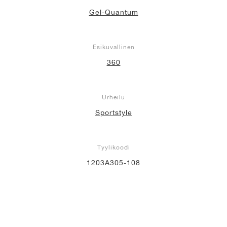
Gel-Quantum
Esikuvallinen
360
Urheilu
Sportstyle
Tyylikoodi
1203A305-108