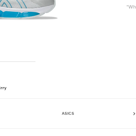
"Whi
irry
ASICS