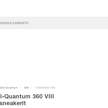
NNIS
GOLF
ARKISTO
Gel-Quantum
360
1203A305-108
l-Quantum 360 VIII
sneakerit