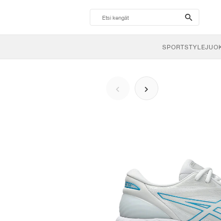
search-
btn
SPORTSTYLE
JUO