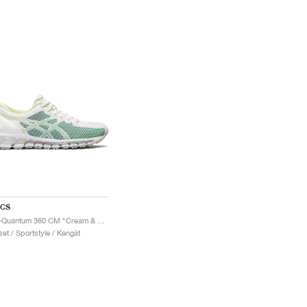
ICS
Gel-Quantum 360 CM "Cream & Huddle Yellow"
set / Sportstyle / Kengät