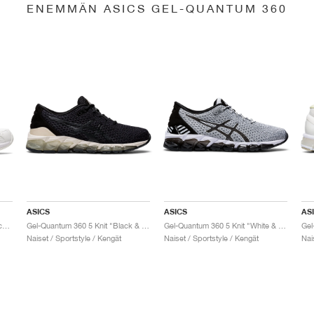
ENEMMÄN ASICS GEL-QUANTUM 360
ASICS
ASICS
AS
Gel-Quantum 360 6 "White & Techno Cyan"
Gel-Quantum 360 5 Knit "Black & Cozy Pink"
Gel-Quantum 360 5 Knit "White & Black"
Naiset / Sportstyle / Kengät
Naiset / Sportstyle / Kengät
Nai