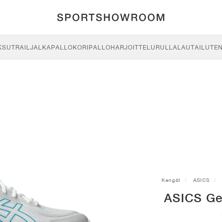
KSU
TRAIL
JALKAPALLO
KORIPALLO
HARJOITTELU
RULLALAUTAILU
TE
Kengät
ASICS
ASICS Ge