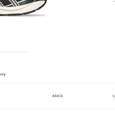
irry
ASICS