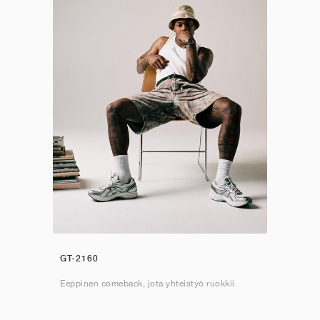
GT-2160
Eeppinen comeback, jota yhteistyö ruokkii.