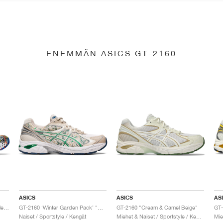
ENEMMÄN ASICS GT-2160
ASICS
ASICS
AS
GT-2160 x Gallery Dept. "ComplexCon"
GT-2160 ‘Winter Garden Pack’ "Oatmeal & Simply Taupe"
GT-2160 "Cream & Camel Beige"
Naiset / Sportstyle / Kengät
Miehet & Naiset / Sportstyle / Kengät
Mie