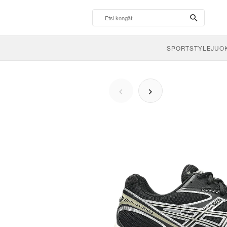
search-
btn
SPORTSTYLE
JUO