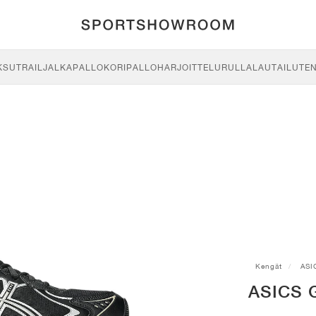
KSU
TRAIL
JALKAPALLO
KORIPALLO
HARJOITTELU
RULLALAUTAILU
TE
Kengät
ASI
ASICS G