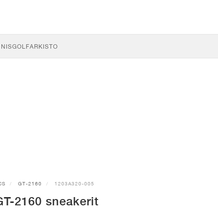
NNIS
GOLF
ARKISTO
CS
GT-2160
1203A320-005
T-2160 sneakerit