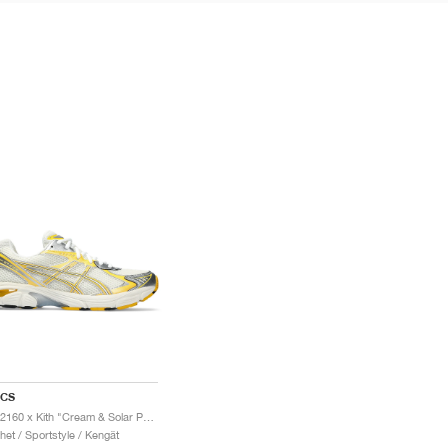
ICS
GT-2160 x Kith "Cream & Solar Power"
het / Sportstyle / Kengät