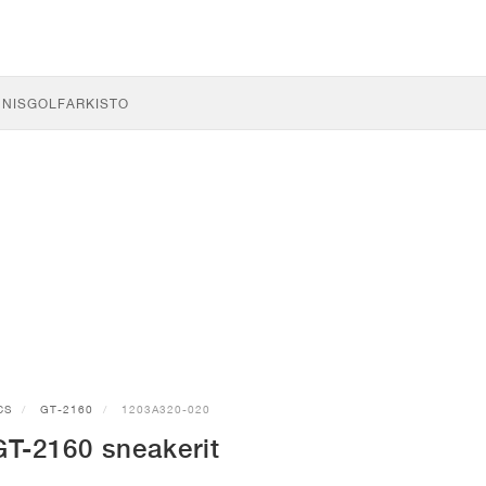
NNIS
GOLF
ARKISTO
CS
GT-2160
1203A320-020
T-2160 sneakerit