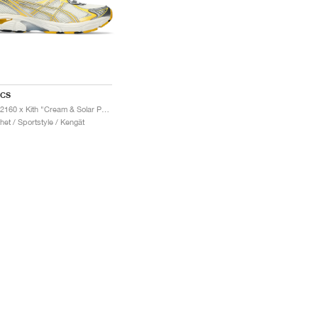
ICS
GT-2160 x Kith "Cream & Solar Power"
het / Sportstyle / Kengät