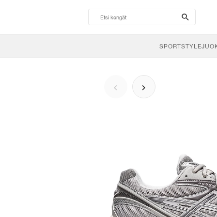
search-
btn
SPORTSTYLE
JUO