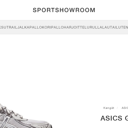
KSU
TRAIL
JALKAPALLO
KORIPALLO
HARJOITTELU
RULLALAUTAILU
TE
Kengät
ASI
ASICS G