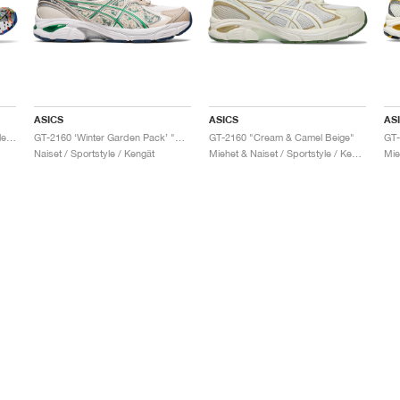
ASICS
ASICS
AS
GT-2160 x Gallery Dept. "ComplexCon"
GT-2160 ‘Winter Garden Pack’ "Oatmeal & Simply Taupe"
GT-2160 "Cream & Camel Beige"
Naiset / Sportstyle / Kengät
Miehet & Naiset / Sportstyle / Kengät
Mie