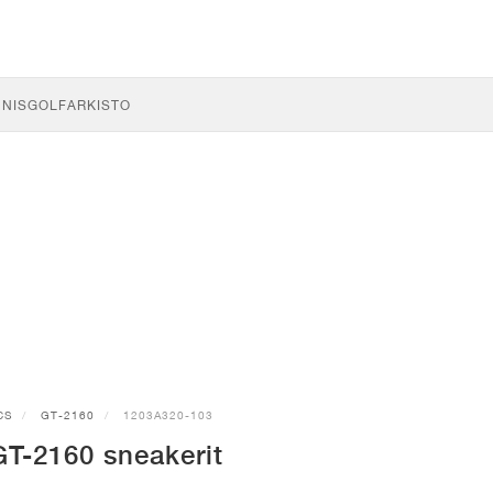
NNIS
GOLF
ARKISTO
CS
GT-2160
1203A320-103
T-2160 sneakerit