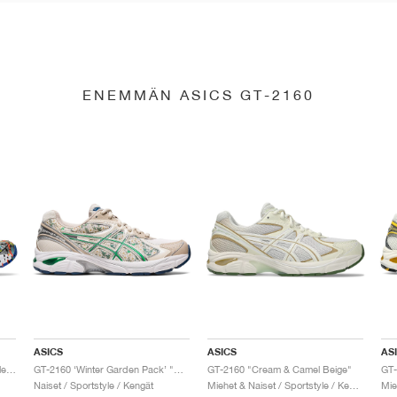
ENEMMÄN ASICS GT-2160
ASICS
ASICS
AS
GT-2160 x Gallery Dept. "ComplexCon"
GT-2160 ‘Winter Garden Pack’ "Oatmeal & Simply Taupe"
GT-2160 "Cream & Camel Beige"
Naiset / Sportstyle / Kengät
Miehet & Naiset / Sportstyle / Kengät
Mie