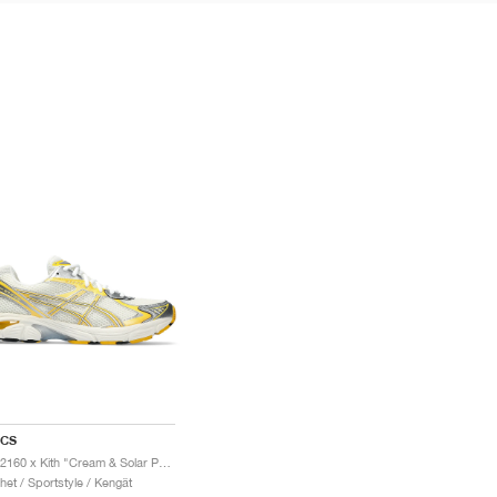
ICS
GT-2160 x Kith "Cream & Solar Power"
het / Sportstyle / Kengät