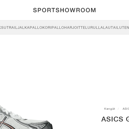
KSU
TRAIL
JALKAPALLO
KORIPALLO
HARJOITTELU
RULLALAUTAILU
TE
Kengät
ASI
ASICS G