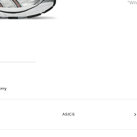
"Wh
irry
ASICS