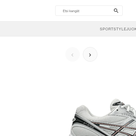
search-
btn
SPORTSTYLE
JUO