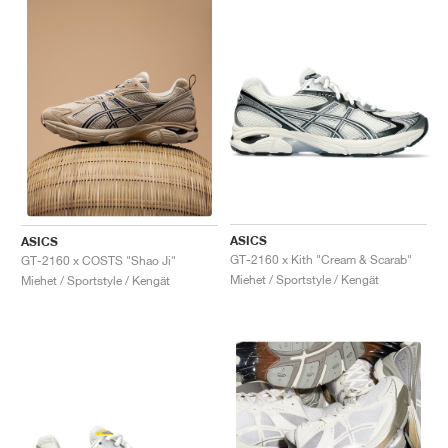
ASICS
ASICS
GT-2160 x Kith "Cream & Scarab"
GT-2160 x COSTS "Shao Ji"
Miehet / Sportstyle / Kengät
Miehet / Sportstyle / Kengät