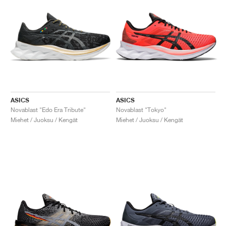
ASICS
ASICS
Novablast "Edo Era Tribute"
Novablast "Tokyo"
Miehet / Juoksu / Kengät
Miehet / Juoksu / Kengät