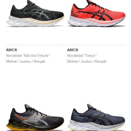
ASICS
ASICS
Novablast "Edo Era Tribute"
Novablast "Tokyo"
Miehet / Juoksu / Kengät
Miehet / Juoksu / Kengät