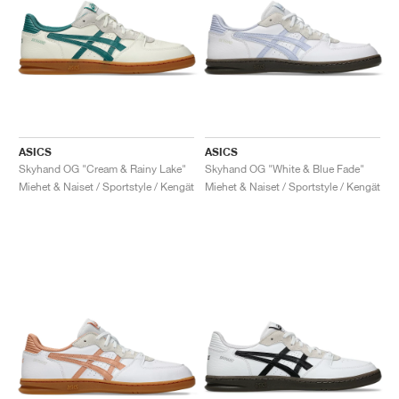
ASICS
ASICS
Skyhand OG "Cream & Rainy Lake"
Skyhand OG "White & Blue Fade"
Miehet & Naiset / Sportstyle / Kengät
Miehet & Naiset / Sportstyle / Kengät